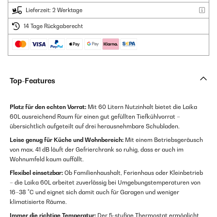
Lieferzeit: 2 Werktage
14 Tage Rückgaberecht
Top-Features
Platz für den echten Vorrat:
Mit 60 Litern Nutzinhalt bietet die Laika
60L ausreichend Raum für einen gut gefüllten Tiefkühlvorrat –
übersichtlich aufgeteilt auf drei herausnehmbare Schubladen.
Leise genug für Küche und Wohnbereich:
Mit einem Betriebsgeräusch
von max. 41 dB läuft der Gefrierchrank so ruhig, dass er auch im
Wohnumfeld kaum auffällt.
Flexibel einsetzbar:
Ob Familienhaushalt, Ferienhaus oder Kleinbetrieb
– die Laika 60L arbeitet zuverlässig bei Umgebungstemperaturen von
16–38 °C und eignet sich damit auch für Garagen und weniger
klimatisierte Räume.
Immer die richtige Temperatur:
Der 5-stufige Thermostat ermöglicht