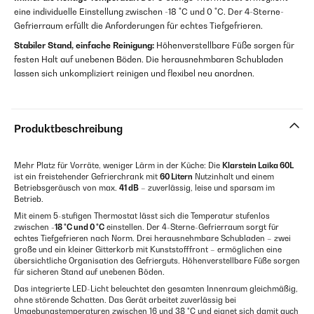
eine individuelle Einstellung zwischen -18 °C und 0 °C. Der 4-Sterne-
Gefrierraum erfüllt die Anforderungen für echtes Tiefgefrieren.
Stabiler Stand, einfache Reinigung:
Höhenverstellbare Füße sorgen für
festen Halt auf unebenen Böden. Die herausnehmbaren Schubladen
lassen sich unkompliziert reinigen und flexibel neu anordnen.
Produktbeschreibung
Mehr Platz für Vorräte, weniger Lärm in der Küche: Die
Klarstein Laika 60L
ist ein freistehender Gefrierchrank mit
60 Litern
Nutzinhalt und einem
Betriebsgeräusch von max.
41 dB
– zuverlässig, leise und sparsam im
Betrieb.
Mit einem 5-stufigen Thermostat lässt sich die Temperatur stufenlos
zwischen
-18 °C und 0 °C
einstellen. Der 4-Sterne-Gefrierraum sorgt für
echtes Tiefgefrieren nach Norm. Drei herausnehmbare Schubladen – zwei
große und ein kleiner Gitterkorb mit Kunststofffront – ermöglichen eine
übersichtliche Organisation des Gefrierguts. Höhenverstellbare Füße sorgen
für sicheren Stand auf unebenen Böden.
Das integrierte LED-Licht beleuchtet den gesamten Innenraum gleichmäßig,
ohne störende Schatten. Das Gerät arbeitet zuverlässig bei
Umgebungstemperaturen zwischen 16 und 38 °C und eignet sich damit auch