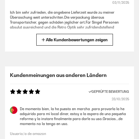
03/11/2025
Ich bin sehr zufrieden, die angebene Lieferzeit wurde zu meiner
Überaschung weit unterschriten.Die verpackung überaus
Transportsicher, gegen schäden jeglicher art.Für Singel Personen
absulut ausreichend und die Retro Optik sehr zufridendstellend
Amazon-Benutzer
Alle Kundenbewertungen zeigen
GEPRÜFTE BEWERTUNG
13/08/2025
Eine kleine Dulle an der Türkante ist drin. Vielleicht gibt es ja einen
Kundenmeinungen aus anderen Ländern
Nachlass?
Amazon-Benutzer
GEPRÜFTE BEWERTUNG
23/10/2025
GEPRÜFTE BEWERTUNG
De momento bien, la he puesto en marcha ,para provarla la he
29/11/2023
adquirido para mi local diner, estoy a la espera de una pequeña
reforma y la instare finalmente para darle su uso.Gracias...de
Liebe den Eisschrank, wunderschön passt genau in die Einrichtung &
momento no la tengo en uso.
auch der Stil mit der Cremefarbe & der Vintage Türklinke in Silber,
perfekt! Einige sagen er ist laut, ich persönlich finde er ist etwas lauter
Usuario/a de amazon
aber nicht laut. Durch die Kommentare über die Lautstärke habe ich