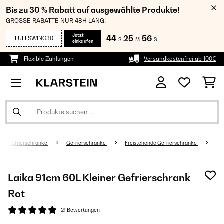
Bis zu 30 % Rabatt auf ausgewählte Produkte!
GROSSE RABATTE NUR 48H LANG!
Jetzt
44
25
55
FULLSWING30
S
M
S
einkaufen
Flexible Zahlungen
Versandkostenfrei ab 100€
e & Gefrierschränke
Gefrierschränke
Freistehende Gefrierschränke
Laika 91cm 60L Kleiner Gefrierschrank
Rot
21 Bewertungen