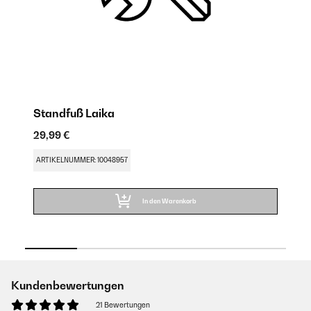
Standfuß Laika
S
29,99 €
29
ARTIKELNUMMER: 10048957
AR
In den Warenkorb
Kundenbewertungen
21 Bewertungen