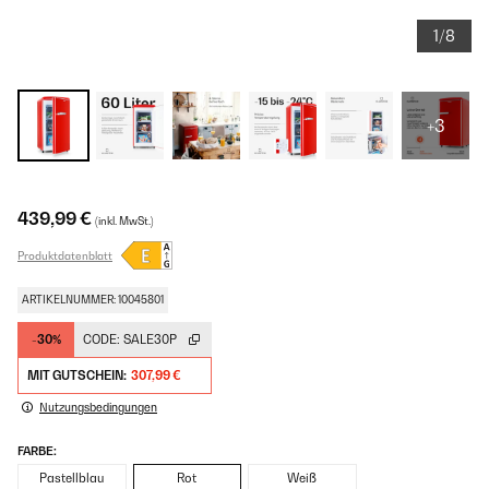
1/8
+3
439,99 €
(inkl. MwSt.)
Produktdatenblatt
ARTIKELNUMMER: 10045801
-30%
CODE:
SALE30P
MIT GUTSCHEIN:
307,99 €
Nutzungsbedingungen
FARBE:
Pastellblau
Rot
Weiß