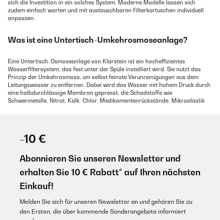
sich die Investition in ein solches System. Moderne Modelle lassen sich
zudem einfach warten und mit austauschbaren Filterkartuschen individuell
anpassen.
Was ist eine Untertisch-Umkehrosmoseanlage?
Eine Untertisch-Osmoseanlage von Klarstein ist ein hocheffizientes
Wasserfiltersystem, das fest unter der Spüle installiert wird. Sie nutzt das
Prinzip der Umkehrosmose, um selbst feinste Verunreinigungen aus dem
Leitungswasser zu entfernen. Dabei wird das Wasser mit hohem Druck durch
eine halbdurchlässige Membran gepresst, die Schadstoffe wie
Schwermetalle, Nitrat, Kalk, Chlor, Medikamentenrückstände, Mikroplastik
und sogar Bakterien und Viren nahezu vollständig zurückhält.
Funktionsweise der Umkehrosmose
-10 €
Das System besteht in der Regel aus mehreren Filtrationsstufen:
Abonnieren Sie unseren Newsletter und
erhalten Sie 10 € Rabatt* auf Ihren nächsten
Vorfilter (z.B. Sedimentfilter und Aktivkohlefilter): Entfernen
grobe Partikel, Chlor und organische Verbindungen.
Einkauf!
Melden Sie sich für unseren Newsletter an und gehören Sie zu
Osmosemembran: Die zentrale Komponente filtert gelöste
den Ersten, die über kommende Sonderangebote informiert
Stoffe mit einer Porengröße von ca. 0,0001 Mikrometer.