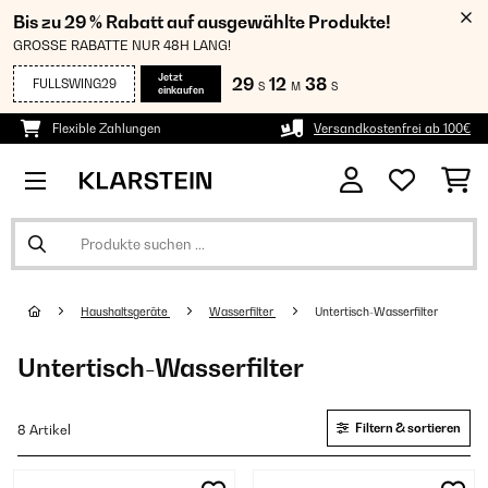
Bis zu 29 % Rabatt auf ausgewählte Produkte!
GROSSE RABATTE NUR 48H LANG!
Jetzt
29
12
38
FULLSWING29
S
M
S
einkaufen
Flexible Zahlungen
Versandkostenfrei ab 100€
Haushaltsgeräte
Wasserfilter
Untertisch-Wasserfilter
Untertisch-Wasserfilter
Filtern & sortieren
8 Artikel