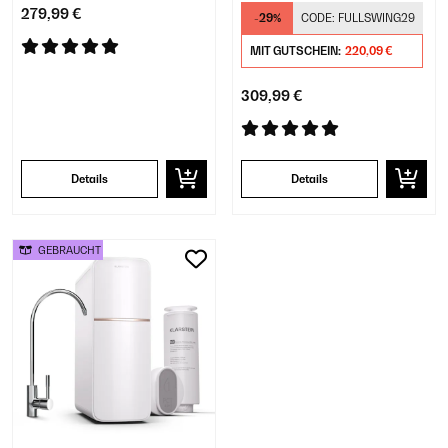
Untertisch Schwarz
Untertisch Weiß
279,99 €
-29%
CODE:
FULLSWING29
MIT GUTSCHEIN:
220,09 €
309,99 €
Details
Details
GEBRAUCHT