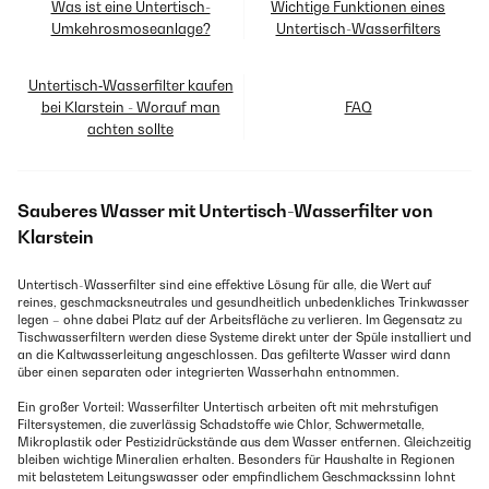
Was ist eine Untertisch-
Wichtige Funktionen eines
Umkehrosmoseanlage?
Untertisch-Wasserfilters
Untertisch‑Wasserfilter kaufen
bei Klarstein - Worauf man
FAQ
achten sollte
Sauberes Wasser mit Untertisch-Wasserfilter von
Klarstein
Untertisch-Wasserfilter sind eine effektive Lösung für alle, die Wert auf
reines, geschmacksneutrales und gesundheitlich unbedenkliches Trinkwasser
legen – ohne dabei Platz auf der Arbeitsfläche zu verlieren. Im Gegensatz zu
Tischwasserfiltern werden diese Systeme direkt unter der Spüle installiert und
an die Kaltwasserleitung angeschlossen. Das gefilterte Wasser wird dann
über einen separaten oder integrierten Wasserhahn entnommen.
Ein großer Vorteil: Wasserfilter Untertisch arbeiten oft mit mehrstufigen
Filtersystemen, die zuverlässig Schadstoffe wie Chlor, Schwermetalle,
Mikroplastik oder Pestizidrückstände aus dem Wasser entfernen. Gleichzeitig
bleiben wichtige Mineralien erhalten. Besonders für Haushalte in Regionen
mit belastetem Leitungswasser oder empfindlichem Geschmackssinn lohnt