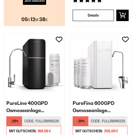
Jetzt einkaufen
Details
05
12
37
S
M
S
PureLine 400GPD
PureFina 600GPD
Osmoseanlage​
Osmoseanlage​
Untertisch​ Schwarz
Untertisch Weiß
-29%
CODE:
FULLSWING29
-29%
CODE:
FULLSWING29
MIT GUTSCHEIN:
184,59 €
MIT GUTSCHEIN:
255,59 €