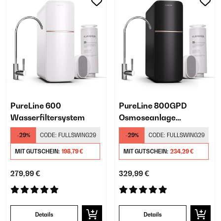
PureLine 600
PureLine 800GPD
Wasserfiltersystem
Osmoseanlage​
Untertisch Schwarz
-29%
CODE:
FULLSWING29
-29%
CODE:
FULLSWING29
MIT GUTSCHEIN:
198,79 €
MIT GUTSCHEIN:
234,29 €
279,99 €
329,99 €
Details
Details