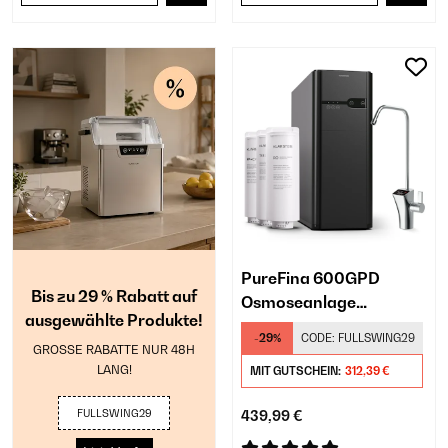
PureFina 600GPD
Bis zu 29 % Rabatt auf
Osmoseanlage​
ausgewählte Produkte!
Untertisch Schwarz
-29%
CODE:
FULLSWING29
GROSSE RABATTE NUR 48H
LANG!
MIT GUTSCHEIN:
312,39 €
FULLSWING29
439,99 €