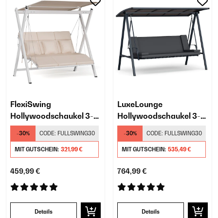
FlexiSwing
LuxeLounge
Hollywoodschaukel 3-
Hollywoodschaukel 3-
Sitzer
Sitzer
-30%
CODE:
FULLSWING30
-30%
CODE:
FULLSWING30
MIT GUTSCHEIN:
321,99 €
MIT GUTSCHEIN:
535,49 €
459,99 €
764,99 €
Details
Details