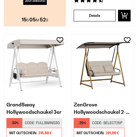
Jetzt einkaufen
Details
15
05
51
S
M
S
GrandSway
ZenGrove
Hollywoodschaukel 3er
Hollywoodschaukel 2-
Sitzer
-30%
CODE:
FULLSWING30
-25%
CODE:
SELECT25P
MIT GUTSCHEIN:
315,69 €
MIT GUTSCHEIN:
281,99 €