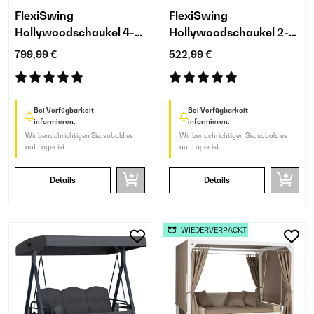
FlexiSwing
FlexiSwing
Hollywoodschaukel 4-
Hollywoodschaukel 2-
Sitzer
Sitzer
799,99 €
522,99 €
Bei Verfügbarkeit
Bei Verfügbarkeit
informieren.
informieren.
Wir benachrichtigen Sie, sobald es
Wir benachrichtigen Sie, sobald es
auf Lager ist.
auf Lager ist.
Details
Details
WIEDERVERPACKT