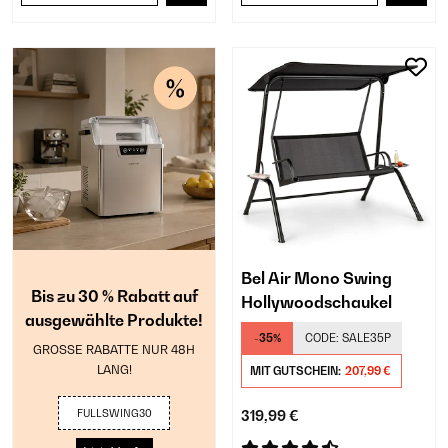
Bel Air Mono Swing
Bis zu 30 % Rabatt auf
Hollywoodschaukel
ausgewählte Produkte!
-35%
CODE:
SALE35P
GROSSE RABATTE NUR 48H
LANG!
MIT GUTSCHEIN:
207,99 €
FULLSWING30
319,99 €