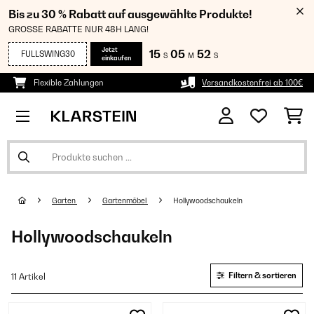
Bis zu 30 % Rabatt auf ausgewählte Produkte!
GROSSE RABATTE NUR 48H LANG!
Jetzt
15
05
51
FULLSWING30
S
M
S
einkaufen
Flexible Zahlungen
Versandkostenfrei ab 100€
Garten
Gartenmöbel
Hollywoodschaukeln
Hollywoodschaukeln
Filtern & sortieren
11 Artikel