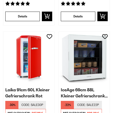
Details
Details
Laika 91cm 60L Kleiner
IceAge 69cm 88L
Gefrierschrank Rot
Kleiner Gefrierschrank
Weiß
-30%
CODE:
SALE30P
-22%
CODE:
SALE22P