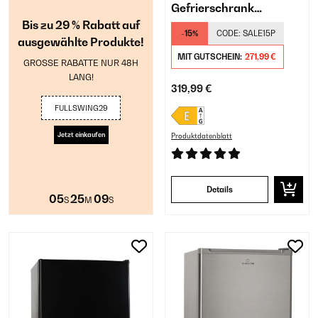
Gefrierschrank
Bis zu 29 % Rabatt auf
Schwarz
-15%
CODE:
SALE15P
ausgewählte Produkte!
MIT GUTSCHEIN:
271,99 €
GROSSE RABATTE NUR 48H
LANG!
319,99 €
FULLSWING29
Jetzt einkaufen
Produktdatenblatt
Details
05
25
08
S
M
S