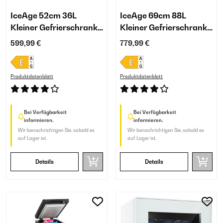
IceAge 52cm 36L
IceAge 69cm 88L
Kleiner Gefrierschrank
Kleiner Gefrierschrank
Schwarz
Schwarz
599,99 €
779,99 €
Produktdatenblatt
Produktdatenblatt
Bei Verfügbarkeit
Bei Verfügbarkeit
informieren.
informieren.
Wir benachrichtigen Sie, sobald es
Wir benachrichtigen Sie, sobald es
auf Lager ist.
auf Lager ist.
Details
Details