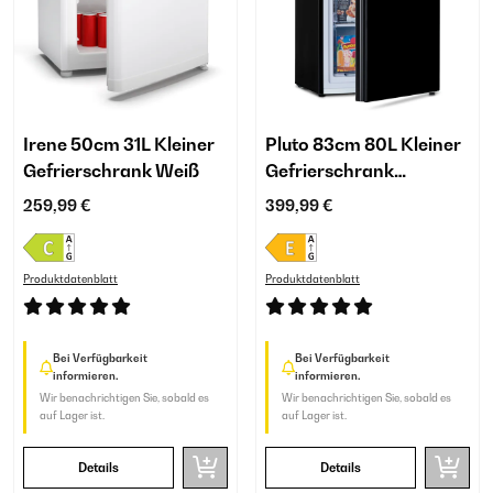
Irene 50cm 31L Kleiner
Pluto 83cm 80L Kleiner
Gefrierschrank Weiß
Gefrierschrank
Schwarz
259,99 €
399,99 €
Produktdatenblatt
Produktdatenblatt
Bei Verfügbarkeit
Bei Verfügbarkeit
informieren.
informieren.
Wir benachrichtigen Sie, sobald es
Wir benachrichtigen Sie, sobald es
auf Lager ist.
auf Lager ist.
Details
Details