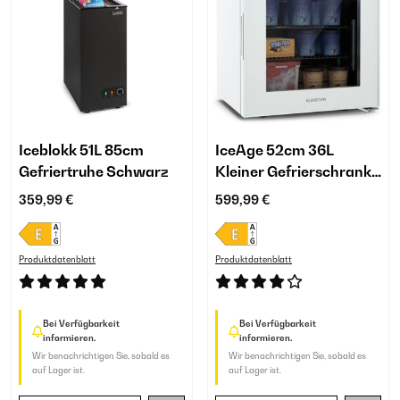
Iceblokk 51L 85cm
IceAge 52cm 36L
Gefriertruhe Schwarz
Kleiner Gefrierschrank
Weiß
359,99 €
599,99 €
Produktdatenblatt
Produktdatenblatt
Bei Verfügbarkeit
Bei Verfügbarkeit
informieren.
informieren.
Wir benachrichtigen Sie, sobald es
Wir benachrichtigen Sie, sobald es
auf Lager ist.
auf Lager ist.