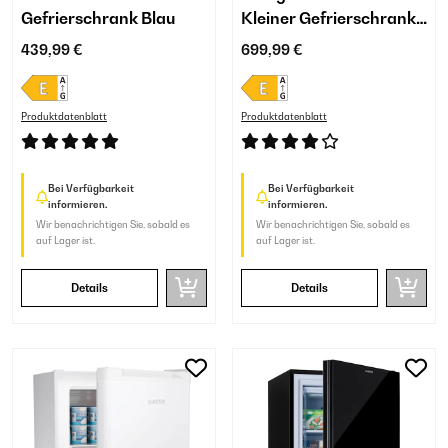
Gefrierschrank Blau
Kleiner Gefrierschrank
Schwarz
439,99 €
699,99 €
Produktdatenblatt
Produktdatenblatt
Bei Verfügbarkeit
Bei Verfügbarkeit
informieren.
informieren.
Wir benachrichtigen Sie, sobald es
Wir benachrichtigen Sie, sobald es
auf Lager ist.
auf Lager ist.
Details
Details