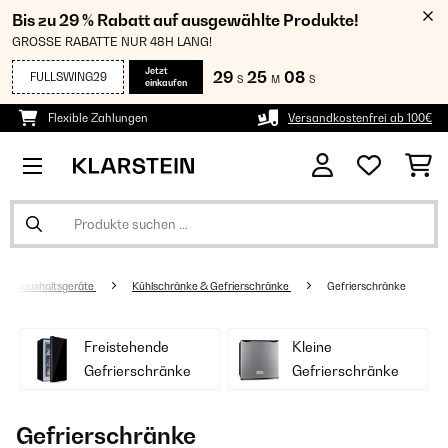
Bis zu 29 % Rabatt auf ausgewählte Produkte!
GROSSE RABATTE NUR 48H LANG!
Jetzt
29
25
08
FULLSWING29
S
M
S
einkaufen
Flexible Zahlungen
Versandkostenfrei ab 100€
Haushaltsgeräte
Kühlschränke & Gefrierschränke
Gefrierschränke
Freistehende
Kleine
Gefrierschränke
Gefrierschränke
Gefrierschränke