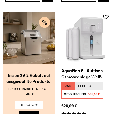
AquaFina 6L Auftisch
Bis zu 29 % Rabatt auf
Osmoseanlage​ Weiß
ausgewählte Produkte!
-15%
CODE:
SALE15P
GROSSE RABATTE NUR 48H
LANG!
MIT GUTSCHEIN:
535,49 €
FULLSWING29
629,99 €