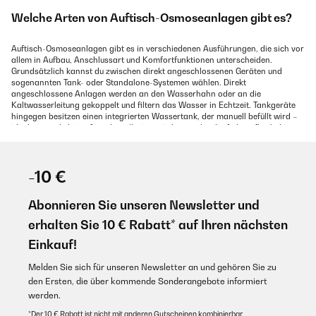
Welche Arten von Auftisch-Osmoseanlagen gibt es?
Auftisch-Osmoseanlagen gibt es in verschiedenen Ausführungen, die sich vor
allem in Aufbau, Anschlussart und Komfortfunktionen unterscheiden.
Grundsätzlich kannst du zwischen direkt angeschlossenen Geräten und
sogenannten Tank- oder Standalone-Systemen wählen. Direkt
angeschlossene Anlagen werden an den Wasserhahn oder an die
Kaltwasserleitung gekoppelt und filtern das Wasser in Echtzeit. Tankgeräte
hingegen besitzen einen integrierten Wassertank, der manuell befüllt wird –
ideal, wenn du keine feste Installation möchtest oder die Anlage flexibel in
Küche, Büro oder Ferienwohnung nutzen willst.
Ein weiterer Unterschied liegt darin, ob die Anlage nur filtert oder zusätzlich
-10 €
das Wasser temperiert. Es gibt einfache Auftisch-Osmoseanlagen, die
ausschließlich gefiltertes Kaltwasser liefern, sowie Komfort-Modelle mit
Heißwasser-, Warmwasser- und teilweise sogar Kaltwasser-Funktion (z. B. für
Abonnieren Sie unseren Newsletter und
Tee oder Instant-Gerichte). Manche Geräte bieten außerdem eine integrierte
Remineralisierung, bei der nach der Umkehrosmose gezielt Mineralien
erhalten Sie 10 € Rabatt* auf Ihren nächsten
zurückgeführt werden, um Geschmack und Mineralstoffgehalt zu optimieren.
Einkauf!
Moderne Auftisch-Umkehrosmoseanlagen unterscheiden sich zudem in der
Bedienung: Vom einfachen Drehknopf über Touch-Bedienfelder bis hin zu
Melden Sie sich für unseren Newsletter an und gehören Sie zu
smarten Modellen mit Display, Filterwechselanzeige oder sogar App-
den Ersten, die über kommende Sonderangebote informiert
Anbindung ist alles möglich. Je nach Platzangebot, Nutzungsverhalten und
werden.
Komfortwunsch findest du so vom kompakten Basismodell bis zur
multifunktionalen Premium-Anlage die passende Variante.
*Der 10 € Rabatt ist nicht mit anderen Gutscheinen kombinierbar.