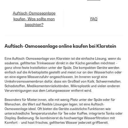
Auftisch-Osmoseanlage
kaufen- Was sollte man
FAQ
beachten?
Auftisch-Osmoseanlage online kaufen bei Klarstein
Eine Auftisch-Osmoseanlage von Klarstein ist die einfache Lösung, wenn du
sauberes, gefiltertes Trinkwasser direkt in der Küche genießen möchtest –
ganz ohne feste Installation unter der Spüle. Die kompakten Geräte werden
einfach auf die Arbeitsplatte gestellt und meist nur an den Wasserhahn oder
an eine eigene Wasserzufuhr angeschlossen. Im Inneren sorgt eine
Umkehrosmosemembran dafür, dass ein Großteil von Kalk, Schwermetallen,
Schadstoffen, Medikamentenrückständen, Mikroplastik und vielen anderen
Verunreinigungen aus dem Leitungswasser entfernt wird.
Besonders für Mieter:innen, alle mit wenig Platz unter der Spüle oder für
Menschen, die Wert auf flexible Lösungen legen, ist eine Auftisch-
Osmoseanlage ideal. Oft bieten die Geräte zusätzliche Funktionen wie
unterschiedliche Temperaturstufen für Tee oder Kaffee, integrierte Tanks oder
Display-Bedienung. So kombinierst du hochwertige Wasserfiltration mit
Komfort – und hast frisches, gefiltertes Wasser jederzeit griffbereit.