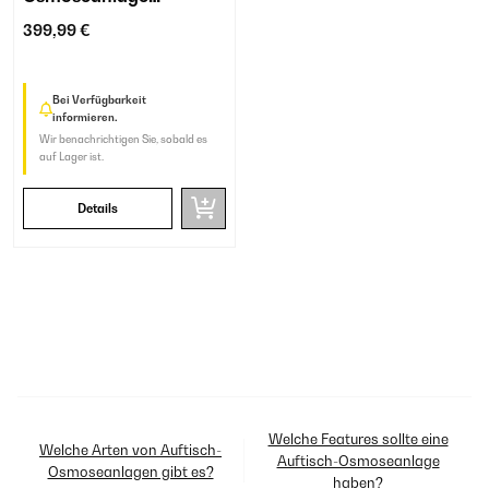
Schwarz
399,99 €
Bei Verfügbarkeit
informieren.
Wir benachrichtigen Sie, sobald es
auf Lager ist.
Details
Welche Features sollte eine
Welche Arten von Auftisch-
Auftisch-Osmoseanlage
Osmoseanlagen gibt es?
haben?