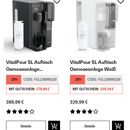
VitalPour 5L Auftisch
VitalPour 5L Auftisch
Osmoseanlage​
Osmoseanlage​ Weiß
Schwarz
-29%
CODE:
FULLSWING29
-29%
CODE:
FULLSWING29
MIT GUTSCHEIN:
276,89 €
MIT GUTSCHEIN:
234,29 €
389,99 €
329,99 €
Details
Details