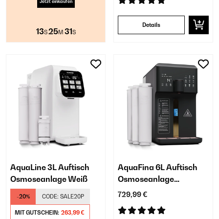
Jetzt einkaufen
Details
13
25
31
S
M
S
AquaLine 3L Auftisch
AquaFina 6L Auftisch
Osmoseanlage​ Weiß
Osmoseanlage​
Schwarz
729,99 €
-20%
CODE:
SALE20P
MIT GUTSCHEIN:
263,99 €