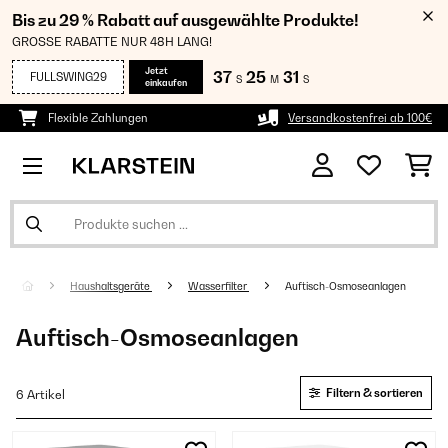
Bis zu 29 % Rabatt auf ausgewählte Produkte!
GROSSE RABATTE NUR 48H LANG!
Jetzt
37
25
31
FULLSWING29
S
M
S
einkaufen
Flexible Zahlungen
Versandkostenfrei ab 100€
Haushaltsgeräte
Wasserfilter
Auftisch-Osmoseanlagen
Auftisch-Osmoseanlagen
Filtern & sortieren
6 Artikel