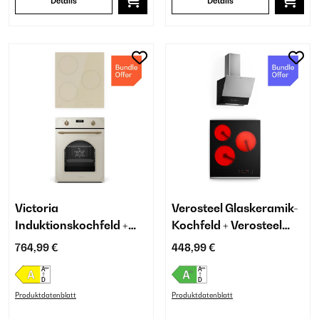
Details
Details
Victoria
Verosteel Glaskeramik-
Induktionskochfeld +
Kochfeld + Verosteel
Victoria
Kopffreihaube | 45 cm
764,99 €
448,99 €
Einbaubackofen | 45 cm
Produktdatenblatt
Produktdatenblatt