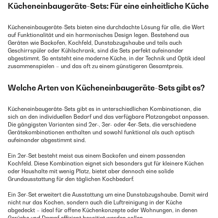
Kücheneinbaugeräte-Sets: Für eine einheitliche Küche
Kücheneinbaugeräte-Sets bieten eine durchdachte Lösung für alle, die Wert
auf Funktionalität und ein harmonisches Design legen. Bestehend aus
Geräten wie Backofen, Kochfeld, Dunstabzugshaube und teils auch
Geschirrspüler oder Kühlschrank, sind die Sets perfekt aufeinander
abgestimmt. So entsteht eine moderne Küche, in der Technik und Optik ideal
zusammenspielen – und das oft zu einem günstigeren Gesamtpreis.
Welche Arten von Kücheneinbaugeräte-Sets gibt es?
Kücheneinbaugeräte-Sets gibt es in unterschiedlichen Kombinationen, die
sich an den individuellen Bedarf und das verfügbare Platzangebot anpassen.
Die gängigsten Varianten sind 2er-, 3er- oder 4er-Sets, die verschiedene
Gerätekombinationen enthalten und sowohl funktional als auch optisch
aufeinander abgestimmt sind.
Ein 2er-Set besteht meist aus einem Backofen und einem passenden
Kochfeld. Diese Kombination eignet sich besonders gut für kleinere Küchen
oder Haushalte mit wenig Platz, bietet aber dennoch eine solide
Grundausstattung für den täglichen Kochbedarf.
Ein 3er-Set erweitert die Ausstattung um eine Dunstabzugshaube. Damit wird
nicht nur das Kochen, sondern auch die Luftreinigung in der Küche
abgedeckt – ideal für offene Küchenkonzepte oder Wohnungen, in denen