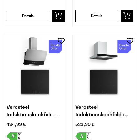
Details
Details
Verosteel
Verosteel
Induktionskochfeld +
Induktionskochfeld +
Verosteel Kopffreihaube
Abzugshaube | 60 cm
494,99 €
523,99 €
| 60 cm