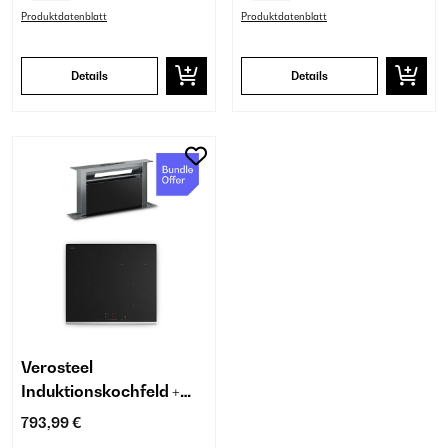
Produktdatenblatt
Produktdatenblatt
Details
Details
Verosteel
Induktionskochfeld +
Kochfeldabzug | 60 cm
793,99 €