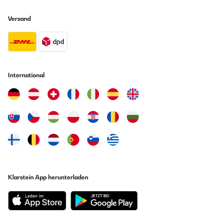
Versand
Was gehört typischerweise zu einem
Kücheneinbaugeräte-Set?
Lohnt sich der Kauf eines Sets im Vergleich zu
International
Einzelgeräten?
Sind die Geräte in einem Set immer einheitlich in der
Qualität?
Kann ich ein Kücheneinbaugeräte-Set in jede Küche
integrieren?
Klarstein App herunterladen
Gibt es auch smarte Kücheneinbaugeräte-Sets?