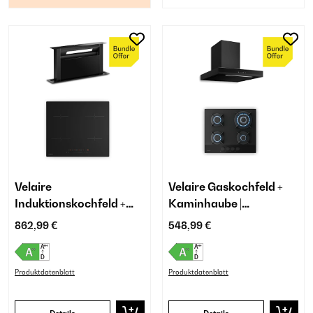
Velaire
Velaire Gaskochfeld +
Induktionskochfeld +
Kaminhaube |
Velaire Kochfeldabzug |
Minimalistisch &
862,99 €
548,99 €
60 cm
Elegant | 60 cm
Produktdatenblatt
Produktdatenblatt