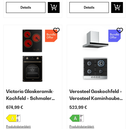
Details
Details
Victoria Glaskeramik-
Verosteel Gaskochfeld +
Kochfeld + Schmaler
Verosteel Kaminhaube |
Backofen | 45 cm
Edelstahl | 60 cm
674,99 €
523,99 €
Produktdatenblatt
Produktdatenblatt