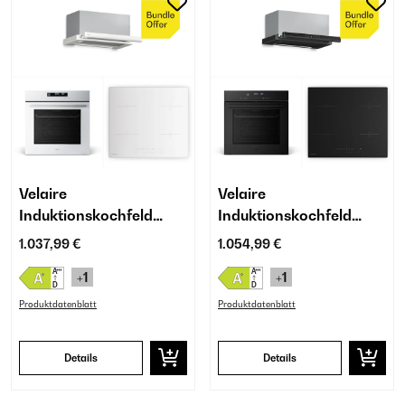
Velaire
Velaire
Induktionskochfeld
Induktionskochfeld
Einbaubackofen
Einbaubackofen
1.037,99 €
1.054,99 €
Teleskop-Abzugshaube |
Teleskop-Abzugshaube |
+1
+1
60 cm
60 cm
Produktdatenblatt
Produktdatenblatt
Details
Details