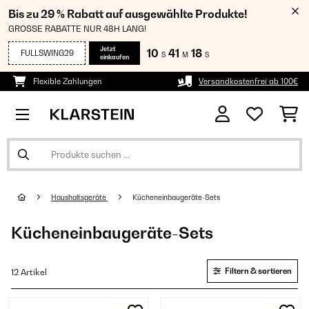
Bis zu 29 % Rabatt auf ausgewählte Produkte!
GROSSE RABATTE NUR 48H LANG!
Jetzt
10
41
18
FULLSWING29
S
M
S
einkaufen
Flexible Zahlungen
Versandkostenfrei ab 100€
Haushaltsgeräte
Kücheneinbaugeräte-Sets
Kücheneinbaugeräte-Sets
Filtern & sortieren
12 Artikel