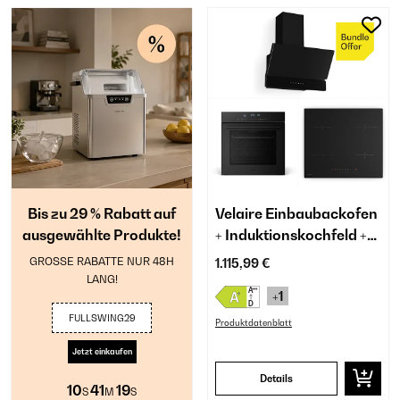
Bis zu 29 % Rabatt auf
Velaire Einbaubackofen
ausgewählte Produkte!
+ Induktionskochfeld +
Kopffreihaube | 60 cm
GROSSE RABATTE NUR 48H
1.115,99 €
LANG!
+1
FULLSWING29
Produktdatenblatt
Jetzt einkaufen
Details
10
41
19
S
M
S