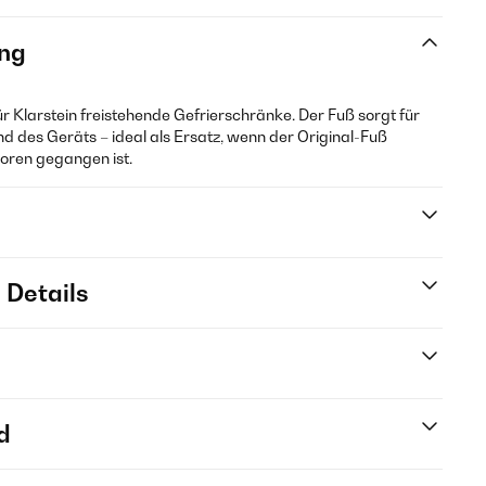
ng
ür Klarstein freistehende Gefrierschränke. Der Fuß sorgt für
nd des Geräts – ideal als Ersatz, wenn der Original-Fuß
oren gegangen ist.
 Details
d