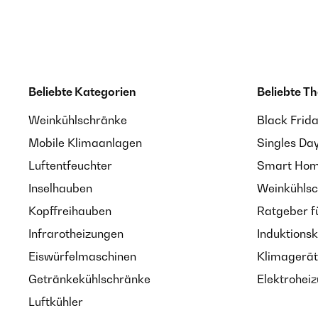
Beliebte Kategorien
Beliebte T
Weinkühlschränke
Black Frid
Mobile Klimaanlagen
Singles Da
Luftentfeuchter
Smart Home
Inselhauben
Weinkühlsc
Kopffreihauben
Ratgeber f
Infrarotheizungen
Induktionsk
Eiswürfelmaschinen
Klimagerät
Getränkekühlschränke
Elektroheiz
Luftkühler