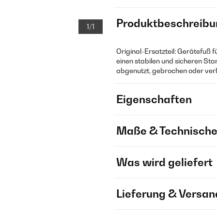
Produktbeschreibu
1/1
Original-Ersatzteil: Gerätefuß f
einen stabilen und sicheren Sta
abgenutzt, gebrochen oder verl
Eigenschaften
Maße & Technische
Was wird geliefert
Lieferung & Versan