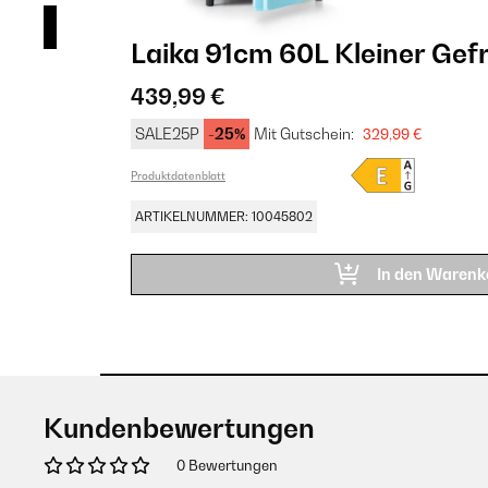
 Weiß
Laika 91cm 60L Kleiner Gef
439,99 €
SALE25P
-25%
Mit Gutschein:
329,99 €
Produktdatenblatt
ARTIKELNUMMER: 10045802
In den Warenk
Kundenbewertungen
0 Bewertungen