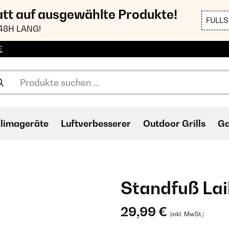
att auf ausgewählte Produkte!
FULL
48H LANG!
€
limageräte
Luftverbesserer
Outdoor Grills
Ga
Standfuß La
29,99 €
(inkl. MwSt.)