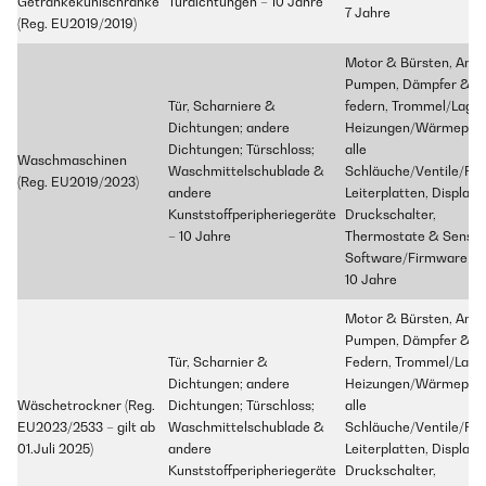
Getränkekühlschränke
Türdichtungen – 10 Jahre
7 Jahre
(Reg. EU2019/2019)
Motor & Bürsten, Antri
Pumpen, Dämpfer &
Tür, Scharniere &
federn, Trommel/Lager
Dichtungen; andere
Heizungen/Wärmepum
Dichtungen; Türschloss;
alle
Waschmaschinen
Waschmittelschublade &
Schläuche/Ventile/Filt
(Reg. EU2019/2023)
andere
Leiterplatten, Displays,
Kunststoffperipheriegeräte
Druckschalter,
– 10 Jahre
Thermostate & Sensor
Software/Firmware –
10 Jahre
Motor & Bürsten, Antri
Pumpen, Dämpfer &
Tür, Scharnier &
Federn, Trommel/Lager
Dichtungen; andere
Heizungen/Wärmepum
Wäschetrockner (Reg.
Dichtungen; Türschloss;
alle
EU2023/2533 – gilt ab
Waschmittelschublade &
Schläuche/Ventile/Filt
01.Juli 2025)
andere
Leiterplatten, Displays,
Kunststoffperipheriegeräte
Druckschalter,