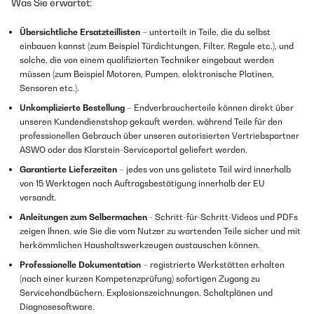
Was Sie erwartet:
Übersichtliche Ersatzteillisten
– unterteilt in Teile, die du selbst
einbauen kannst (zum Beispiel Türdichtungen, Filter, Regale etc.), und
solche, die von einem qualifizierten Techniker eingebaut werden
müssen (zum Beispiel Motoren, Pumpen, elektronische Platinen,
Sensoren etc.).
Unkomplizierte Bestellung
– Endverbraucherteile können direkt über
unseren Kundendienstshop gekauft werden, während Teile für den
professionellen Gebrauch über unseren autorisierten Vertriebspartner
ASWO oder das Klarstein-Serviceportal geliefert werden.
Garantierte Lieferzeiten
– jedes von uns gelistete Teil wird innerhalb
von 15 Werktagen nach Auftragsbestätigung innerhalb der EU
versandt.
Anleitungen zum Selbermachen
- Schritt-für-Schritt-Videos und PDFs
zeigen Ihnen, wie Sie die vom Nutzer zu wartenden Teile sicher und mit
herkömmlichen Haushaltswerkzeugen austauschen können.
Professionelle Dokumentation
– registrierte Werkstätten erhalten
(nach einer kurzen Kompetenzprüfung) sofortigen Zugang zu
Servicehandbüchern, Explosionszeichnungen, Schaltplänen und
Diagnosesoftware.