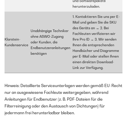
und Softwarepakete
herunterzuladen.
1. Kontaktieren Sie uns per E-
Mail und geben Sie die SKU
des Geräts an → 2. Bei
Unabhängige Techniker
Fachleuten verifizieren wir
ohne ASWO-Zugang
Klarstein-
Ihre Pro ID → 3. Wir senden
oder Kunden, die
Kundenservice
Ihnen die entsprechenden
Endbenutzeranleitungen
Handbücher und Diagramme
benötigen
per E-Mail oder stellen Ihnen
einen direkten Download-
Link zur Verfügung.
Hinweis: Detaillierte Serviceunterlagen werden gemäß EU-Recht
nur an ausgewiesene Fachleute weitergegeben, während
Anleitungen für Endbenutzer (z. B. PDF-Dateien für die
Filterreinigung oder den Austausch von Dichtungen) für
jedermann frei herunterladbar bleiben.