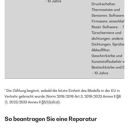
– 10 Jahre
Druckschalter,
Thermostate und
Sensoren, Software u
Firmware, einschließli
Reset-Software. – 7 J
Türscharniere und -
dichtungen, andere
Dichtungen, Sprüharm
Ablauffilter,
Geschirrkörbe und
Kunststoffzubehör wie
Besteckkörbe und Dec
– 10 Jahre
¹ Die Zählung beginnt, sobald die letzte Einheit des Modells in der EU in
Verkehr gebracht wurde (Norm 2019/2019 Art.3, 2019/2023 Annex II §8
(1), 2023/2533 Annex II §5(1)(b)&(d)).
So beantragen Sie eine Reparatur