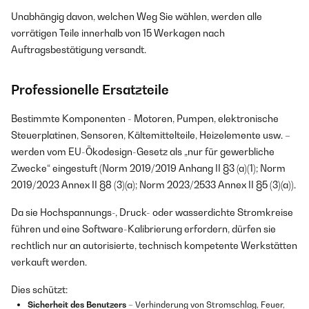
Unabhängig davon, welchen Weg Sie wählen, werden alle
vorrätigen Teile innerhalb von 15 Werkagen nach
Auftragsbestätigung versandt.
Professionelle Ersatzteile
Bestimmte Komponenten - Motoren, Pumpen, elektronische
Steuerplatinen, Sensoren, Kältemittelteile, Heizelemente usw. –
werden vom EU-Ökodesign-Gesetz als „nur für gewerbliche
Zwecke“ eingestuft (Norm 2019/2019 Anhang II §3 (a)(1); Norm
2019/2023 Annex II §8 (3)(a); Norm 2023/2533 Annex II §5 (3)(a)).
Da sie Hochspannungs-, Druck- oder wasserdichte Stromkreise
führen und eine Software-Kalibrierung erfordern, dürfen sie
rechtlich nur an autorisierte, technisch kompetente Werkstätten
verkauft werden.
Dies schützt:
Sicherheit des Benutzers
– Verhinderung von Stromschlag, Feuer,