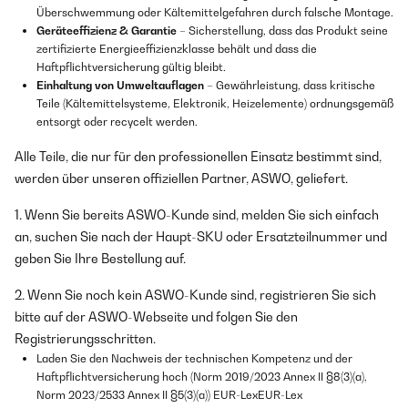
Überschwemmung oder Kältemittelgefahren durch falsche Montage.
Geräteeffizienz & Garantie
– Sicherstellung, dass das Produkt seine
zertifizierte Energieeffizienzklasse behält und dass die
Haftpflichtversicherung gültig bleibt.
Einhaltung von Umweltauflagen
– Gewährleistung, dass kritische
Teile (Kältemittelsysteme, Elektronik, Heizelemente) ordnungsgemäß
entsorgt oder recycelt werden.
Alle Teile, die nur für den professionellen Einsatz bestimmt sind,
werden über unseren offiziellen Partner, ASWO, geliefert.
1. Wenn Sie bereits ASWO-Kunde sind, melden Sie sich einfach
an, suchen Sie nach der Haupt-SKU oder Ersatzteilnummer und
geben Sie Ihre Bestellung auf.
2. Wenn Sie noch kein ASWO-Kunde sind, registrieren Sie sich
bitte auf der ASWO-Webseite und folgen Sie den
Registrierungsschritten.
Laden Sie den Nachweis der technischen Kompetenz und der
Haftpflichtversicherung hoch (Norm 2019/2023 Annex II §8(3)(a),
Norm 2023/2533 Annex II §5(3)(a)) EUR-LexEUR-Lex