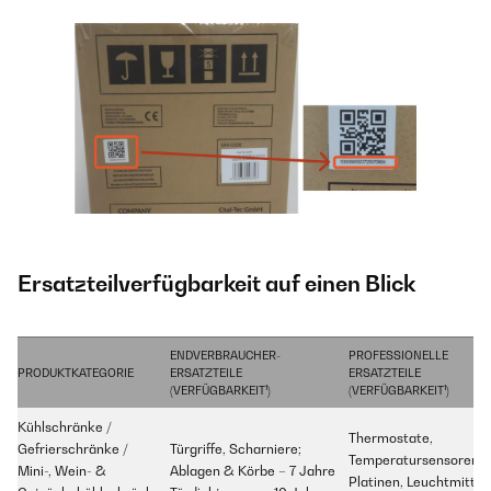
Ersatzteilverfügbarkeit auf einen Blick
ENDVERBRAUCHER-
PROFESSIONELLE
PRODUKTKATEGORIE
ERSATZTEILE
ERSATZTEILE
(VERFÜGBARKEIT¹)
(VERFÜGBARKEIT¹)
Kühlschränke /
Thermostate,
Gefrierschränke /
Türgriffe, Scharniere;
Temperatursensoren,
Mini-, Wein- &
Ablagen & Körbe – 7 Jahre
Platinen, Leuchtmittel