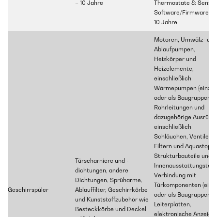
– 10 Jahre
Thermostate & Sensor
Software/Firmware –
10 Jahre
Motoren, Umwälz- und
Ablaufpumpen,
Heizkörper und
Heizelemente,
einschließlich
Wärmepumpen (einzel
oder als Baugruppen),
Rohrleitungen und
dazugehörige Ausrüstu
einschließlich
Schläuchen, Ventilen,
Filtern und Aquastops,
Strukturbauteile und
Türscharniere und -
Innenausstattungsteile
dichtungen, andere
Verbindung mit
Dichtungen, Sprüharme,
Türkomponenten (einz
Geschirrspüler
Ablauffilter, Geschirrkörbe
oder als Baugruppen),
und Kunststoffzubehör wie
Leiterplatten,
Besteckkörbe und Deckel
elektronische Anzeige