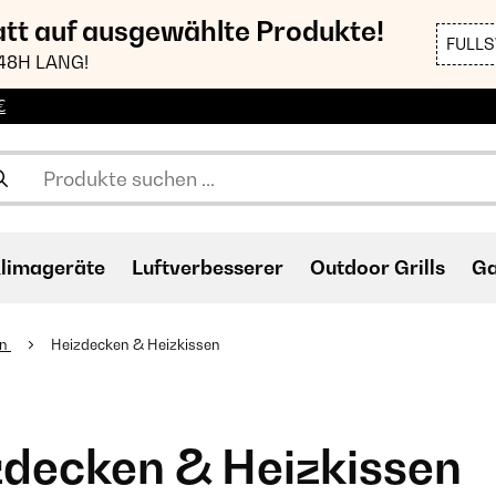
att auf ausgewählte Produkte!
FULL
48H LANG!
€
limageräte
Luftverbesserer
Outdoor Grills
Ga
en
Heizdecken & Heizkissen
zdecken & Heizkissen