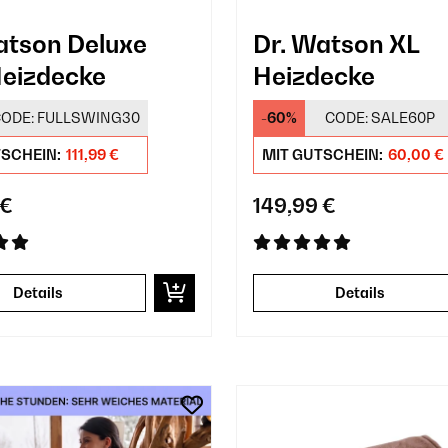
atson Deluxe
Dr. Watson XL
eizdecke
Heizdecke
ODE:
FULLSWING30
-60%
CODE:
SALE60P
TSCHEIN:
111,99 €
MIT GUTSCHEIN:
60,00 €
 €
149,99 €
Details
Details