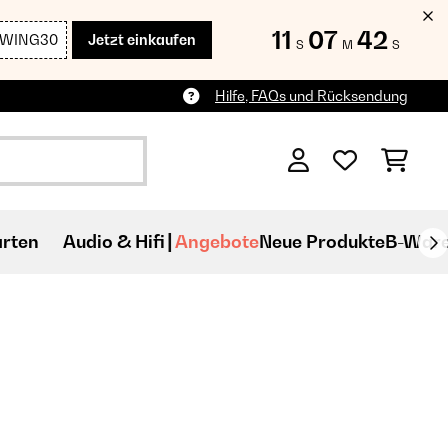
11
07
40
SWING30
Jetzt einkaufen
S
M
S
Hilfe, FAQs und Rücksendung
rten
Audio & Hifi
Angebote
Neue Produkte
B-War