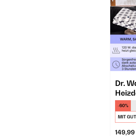
Dr. W
Heizd
-60%
MIT GU
149,99