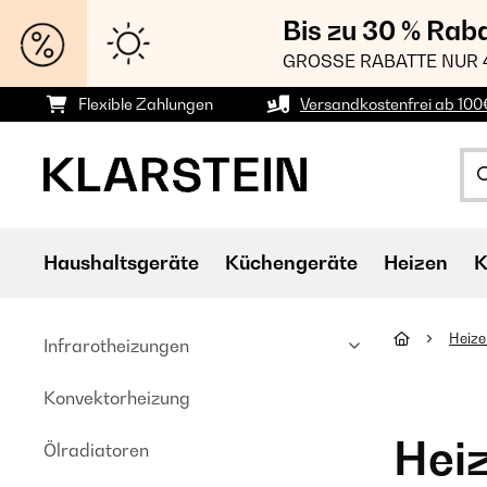
Bis zu 30 % Rab
GROSSE RABATTE NUR 
Flexible Zahlungen
Versandkostenfrei ab 100
Haushaltsgeräte
Küchengeräte
Heizen
K
Heiz
Infrarotheizungen
Konvektorheizung
Hei
Ölradiatoren