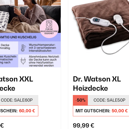
atson XXL
Dr. Watson XL
ecke
Heizdecke
CODE:
SALE60P
-50%
CODE:
SALE50P
TSCHEIN:
60,00 €
MIT GUTSCHEIN:
50,00 €
 €
99,99 €