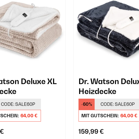
atson Deluxe XL
Dr. Watson Delu
ecke
Heizdecke
CODE:
SALE60P
-60%
CODE:
SALE60P
TSCHEIN:
64,00 €
MIT GUTSCHEIN:
64,00 €
 €
159,99 €