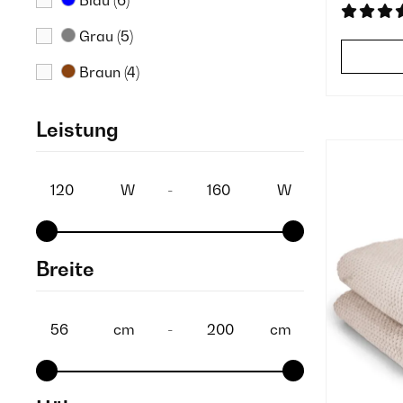
Blau
(6)
Grau
(5)
Braun
(4)
Mehrfarbig
(3)
Leistung
Rot
(3)
Weiß
(1)
W
-
W
Breite
cm
-
cm