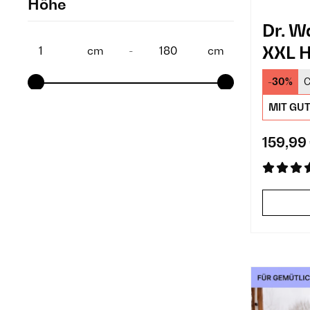
Höhe
Dr. W
XXL H
cm
-
cm
-30%
C
MIT GU
159,99