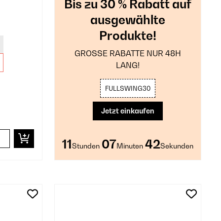
Bis zu 30 % Rabatt auf
ausgewählte
Produkte!
GROSSE RABATTE NUR 48H
LANG!
FULLSWING30
Jetzt einkaufen
11
07
40
Stunden
Minuten
Sekunden