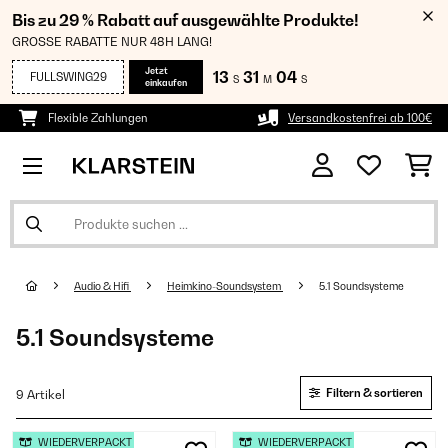
Bis zu 29 % Rabatt auf ausgewählte Produkte!
GROSSE RABATTE NUR 48H LANG!
Jetzt
13
31
04
FULLSWING29
S
M
S
einkaufen
Flexible Zahlungen
Versandkostenfrei ab 100€
Audio & Hifi
Heimkino-Soundsystem
5.1 Soundsysteme
5.1 Soundsysteme
Filtern & sortieren
9 Artikel
WIEDERVERPACKT
WIEDERVERPACKT