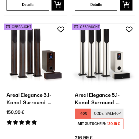
Details
Details
GEBRAUCHT
GEBRAUCHT
Areal Elegance 5.1-
Areal Elegance 5.1-
Kanal-Surround-
Kanal-Surround-
System
System
150,99 €
-40%
CODE:
SALE40P
MIT GUTSCHEIN:
130,19 €
216,99 €