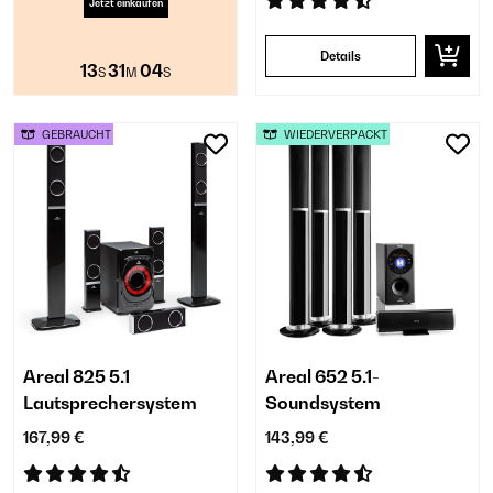
Jetzt einkaufen
Details
13
31
04
S
M
S
GEBRAUCHT
WIEDERVERPACKT
Areal 825 5.1
Areal 652 5.1-
Lautsprechersystem
Soundsystem
167,99 €
143,99 €