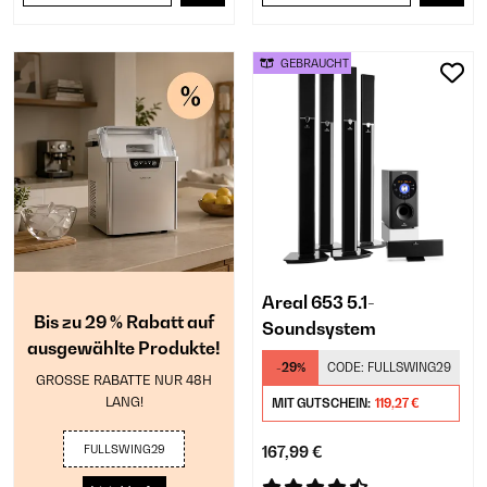
GEBRAUCHT
Areal 653 5.1-
Bis zu 29 % Rabatt auf
Soundsystem
ausgewählte Produkte!
-29%
CODE:
FULLSWING29
GROSSE RABATTE NUR 48H
LANG!
MIT GUTSCHEIN:
119,27 €
FULLSWING29
167,99 €