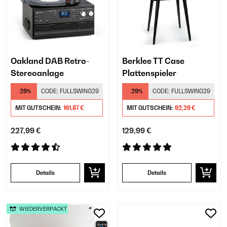
Oakland DAB Retro-
Berklee TT Case
Stereoanlage
Plattenspieler
-29%
CODE:
FULLSWING29
-29%
CODE:
FULLSWING29
MIT GUTSCHEIN:
161,87 €
MIT GUTSCHEIN:
92,29 €
227,99 €
129,99 €
Details
Details
WIEDERVERPACKT