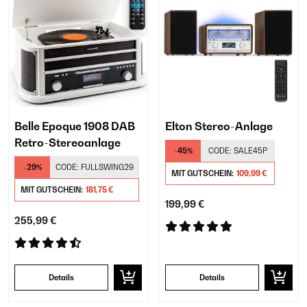
Belle Epoque 1908 DAB
Elton Stereo-Anlage
Retro-Stereoanlage
-45%
CODE:
SALE45P
-29%
CODE:
FULLSWING29
MIT GUTSCHEIN:
109,99 €
MIT GUTSCHEIN:
181,75 €
199,99 €
255,99 €
Details
Details