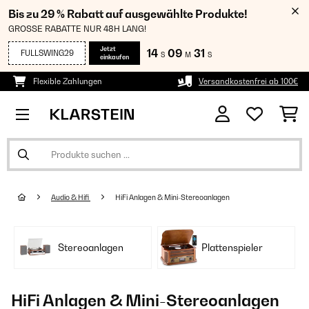
Bis zu 29 % Rabatt auf ausgewählte Produkte!
GROSSE RABATTE NUR 48H LANG!
Jetzt
14
09
31
FULLSWING29
S
M
S
einkaufen
Flexible Zahlungen
Versandkostenfrei ab 100€
Audio & Hifi
HiFi Anlagen & Mini-Stereoanlagen
Stereoanlagen
Plattenspieler
HiFi Anlagen & Mini-Stereoanlagen