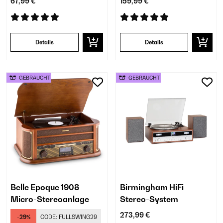
67,99 €
159,99 €
Details
Details
GEBRAUCHT
GEBRAUCHT
Belle Epoque 1908
Birmingham HiFi
Micro-Stereoanlage
Stereo-System
273,99 €
-29%
CODE:
FULLSWING29