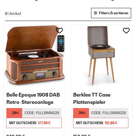
Filtern & sortieren
81 Artikel
Belle Epoque 1908 DAB
Berklee TT Case
Retro-Stereoanlage
Plattenspieler
-29%
CODE:
FULLSWING29
-29%
CODE:
FULLSWING29
MIT GUTSCHEIN:
177,49 €
MIT GUTSCHEIN:
112,88 €