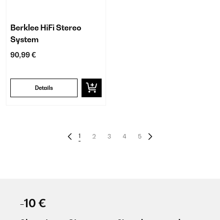
Berklee HiFi Stereo
System
90,99 €
Details
1
2
3
4
5
-10 €