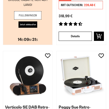
LANG!
MIT GUTSCHEIN:
226,48 €
FULLSWING29
318,99 €
Jetzt einkaufen
Details
14
09
30
S
M
S
Verticalo SE DAB Retro-
Peggy Sue Retro-