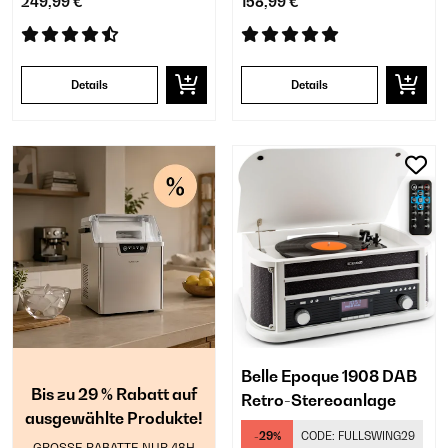
249,99 €
158,99 €
Details
Details
Belle Epoque 1908 DAB
Bis zu 29 % Rabatt auf
Retro-Stereoanlage
ausgewählte Produkte!
-29%
CODE:
FULLSWING29
GROSSE RABATTE NUR 48H