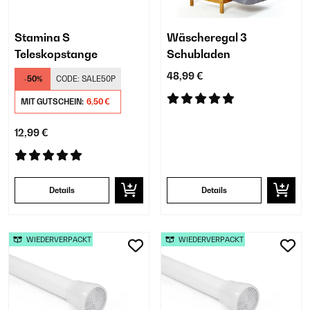
Stamina S
Wäscheregal 3
Teleskopstange
Schubladen
48,99 €
-50%
CODE:
SALE50P
MIT GUTSCHEIN:
6,50 €
12,99 €
Details
Details
WIEDERVERPACKT
WIEDERVERPACKT