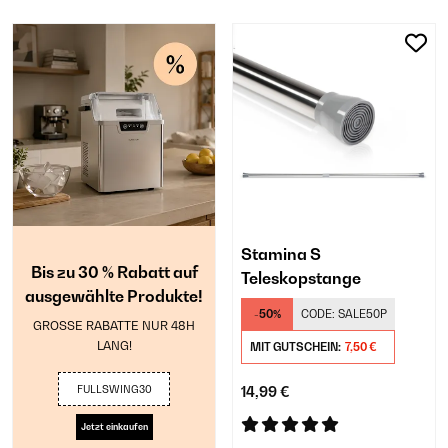
Stamina S
Bis zu 30 % Rabatt auf
Teleskopstange
ausgewählte Produkte!
-50%
CODE:
SALE50P
GROSSE RABATTE NUR 48H
LANG!
MIT GUTSCHEIN:
7,50 €
FULLSWING30
14,99 €
Jetzt einkaufen