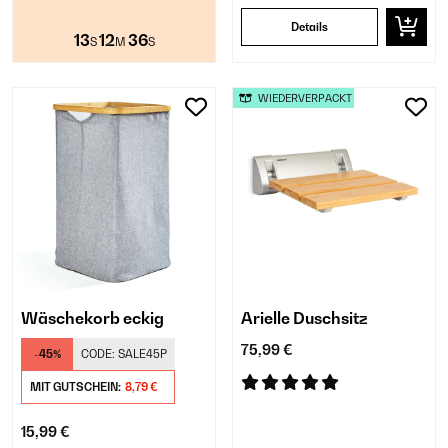
Details
13
12
36
S
M
S
WIEDERVERPACKT
Wäschekorb eckig
Arielle Duschsitz
75,99 €
-45%
CODE:
SALE45P
MIT GUTSCHEIN:
8,79 €
15,99 €