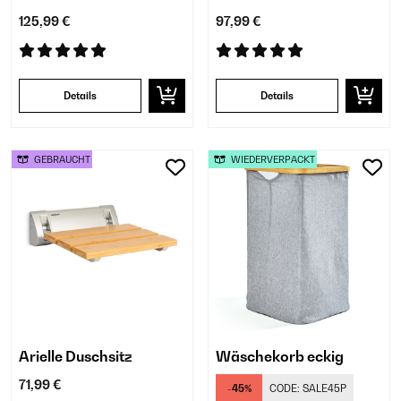
125,99 €
97,99 €
Details
Details
GEBRAUCHT
WIEDERVERPACKT
Arielle Duschsitz
Wäschekorb eckig
71,99 €
-45%
CODE:
SALE45P