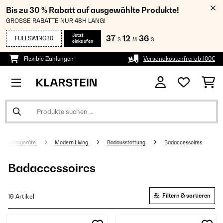
Bis zu 30 % Rabatt auf ausgewählte Produkte!
GROSSE RABATTE NUR 48H LANG!
Jetzt
37
12
36
FULLSWING30
S
M
S
einkaufen
Flexible Zahlungen
Versandkostenfrei ab 100€
aushaltsgeräte
Modern Living
Badausstattung
Badaccessoires
Badaccessoires
Filtern & sortieren
19 Artikel