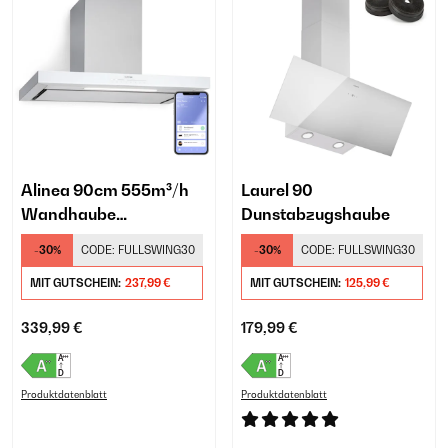
Alinea 90cm 555m³/h
Laurel 90
Wandhaube
Dunstabzugshaube
Silber/Weiß
-30%
CODE:
FULLSWING30
-30%
CODE:
FULLSWING30
MIT GUTSCHEIN:
237,99 €
MIT GUTSCHEIN:
125,99 €
339,99 €
179,99 €
Produktdatenblatt
Produktdatenblatt