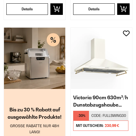
Details
Details
Victoria 90cm 630m³/h
Dunstabzugshaube
Bis zu 30 % Rabatt auf
Retro Creme
-30%
CODE:
FULLSWING30
ausgewählte Produkte!
GROSSE RABATTE NUR 48H
MIT GUTSCHEIN:
230,99 €
LANG!