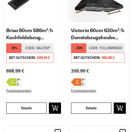
Brisa 60cm 586m³/h
Victoria 60cm 630m³/h
Kochfeldabzug
Dunstabzugshaube
Schwarz
Retro Schwarz
-15%
CODE:
SALE15P
-30%
CODE:
FULLSWING30
MIT GUTSCHEIN:
594,14 €
MIT GUTSCHEIN:
146,99 €
698,99 €
209,99 €
Produktdatenblatt
Produktdatenblatt
Details
Details