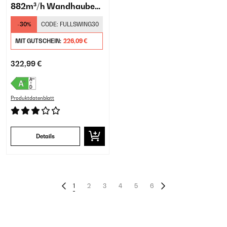
882m³/h Wandhaube
Schwarz
-30%
CODE:
FULLSWING30
MIT GUTSCHEIN:
226,09 €
322,99 €
Produktdatenblatt
Details
1
2
3
4
5
6