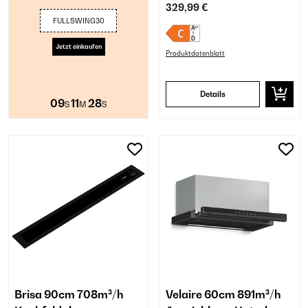
329,99 €
FULLSWING30
Jetzt einkaufen
Produktdatenblatt
Details
09
11
27
S
M
S
Brisa 90cm 708m³/h
Velaire 60cm 891m³/h