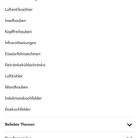
Luftentfeuchter
Inselhauben
Kopffreihauben
Infrarotheizungen
Eiswürfelmaschinen
Getränkekühlschränke
Luftkühler
Wandhauben
Induktionskochfelder
Gaskochfelder
Beliebte Themen