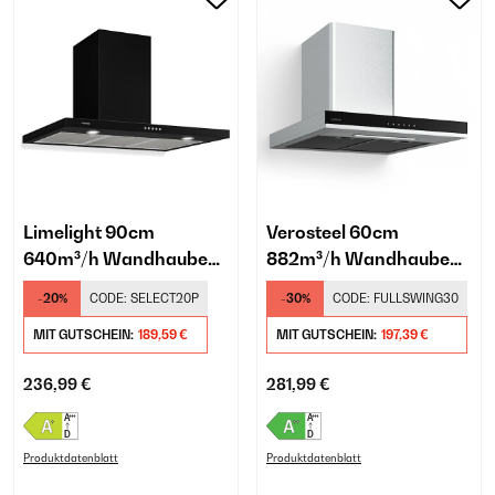
Limelight 90cm
Verosteel 60cm
640m³/h Wandhaube
882m³/h Wandhaube
Schwarz
Silber
-20%
CODE:
SELECT20P
-30%
CODE:
FULLSWING30
MIT GUTSCHEIN:
189,59 €
MIT GUTSCHEIN:
197,39 €
236,99 €
281,99 €
Produktdatenblatt
Produktdatenblatt