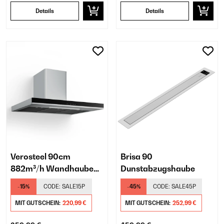
Details
Details
Verosteel 90cm
Brisa 90
882m³/h Wandhaube
Dunstabzugshaube
Silber
-15%
CODE:
SALE15P
-45%
CODE:
SALE45P
MIT GUTSCHEIN:
220,99 €
MIT GUTSCHEIN:
252,99 €