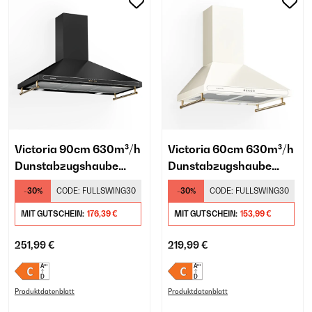
Victoria 90cm 630m³/h
Victoria 60cm 630m³/h
Dunstabzugshaube
Dunstabzugshaube
Retro Schwarz
Retro Creme
-30%
CODE:
FULLSWING30
-30%
CODE:
FULLSWING30
MIT GUTSCHEIN:
176,39 €
MIT GUTSCHEIN:
153,99 €
251,99 €
219,99 €
Produktdatenblatt
Produktdatenblatt