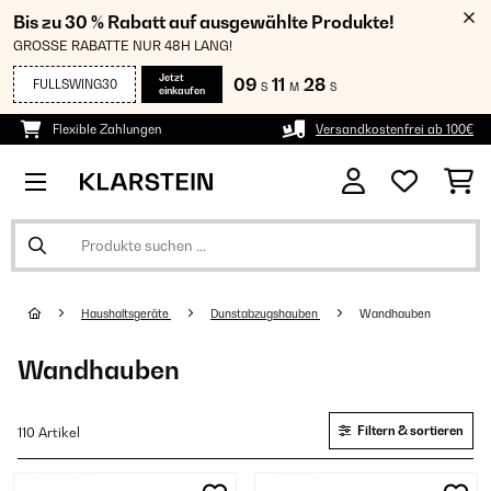
Bis zu 30 % Rabatt auf ausgewählte Produkte!
GROSSE RABATTE NUR 48H LANG!
Jetzt
09
11
27
FULLSWING30
S
M
S
einkaufen
Flexible Zahlungen
Versandkostenfrei ab 100€
Haushaltsgeräte
Dunstabzugshauben
Wandhauben
Wandhauben
Filtern & sortieren
110 Artikel