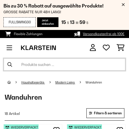
Bis zu 30 % Rabatt auf ausgewählte Produkte!
GROSSE RABATTE NUR 48H LANG!
Jetzt
15
13
58
FULLSWING30
S
M
S
einkaufen
Flexible Zahlungen
Versandkostenfrei ab 100€
Haushaltsgeräte
Modern Living
Wanduhren
Wanduhren
Filtern & sortieren
18 Artikel
WIEDERVERPACKT
WIEDERVERPACKT