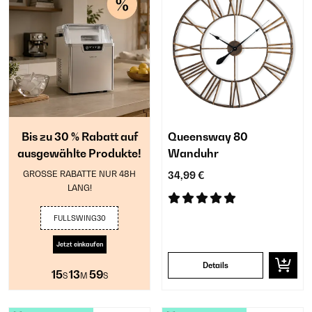
Bis zu 30 % Rabatt auf
Queensway 80
ausgewählte Produkte!
Wanduhr
GROSSE RABATTE NUR 48H
34,99 €
LANG!
FULLSWING30
Jetzt einkaufen
Details
15
13
58
S
M
S