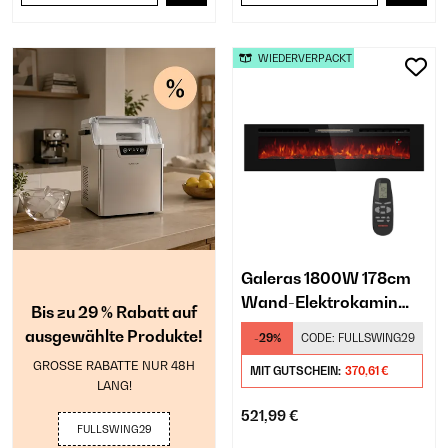
WIEDERVERPACKT
Galeras 1800W 178cm
Wand-Elektrokamin​
Bis zu 29 % Rabatt auf
Schwarz
ausgewählte Produkte!
-29%
CODE:
FULLSWING29
GROSSE RABATTE NUR 48H
MIT GUTSCHEIN:
370,61 €
LANG!
521,99 €
FULLSWING29