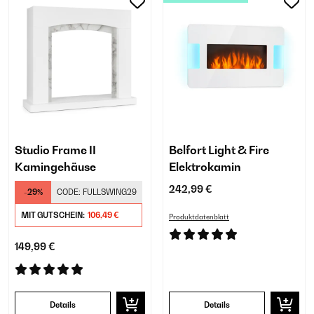
Studio Frame II
Belfort Light & Fire
Kamingehäuse
Elektrokamin
242,99 €
-29%
CODE:
FULLSWING29
MIT GUTSCHEIN:
106,49 €
Produktdatenblatt
149,99 €
Details
Details