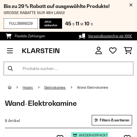
Bis zu 29 % Rabatt auf ausgewählte Produkte!
GROSSE RABATTE NUR 48H LANG!
Jetzt
45
11
09
FULLSWING29
S
M
S
einkaufen
Flexible Zahlungen
Versandkostenfrei ab 100€
Heizen
Elektrokamine
Wand-Elektrokamine
Wand-Elektrokamine
Filtern & sortieren
9 Artikel
WIEDERVERPACKT