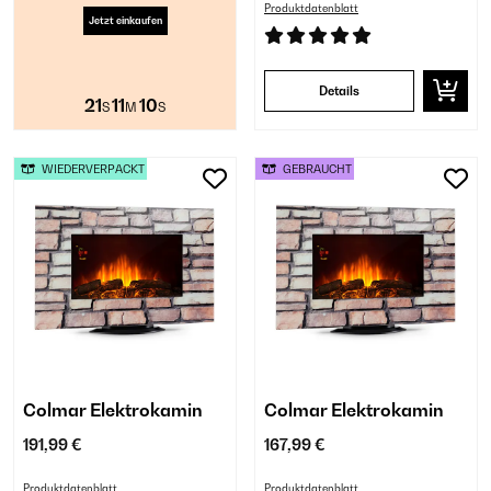
Produktdatenblatt
Jetzt einkaufen
Details
21
11
10
S
M
S
WIEDERVERPACKT
GEBRAUCHT
Colmar Elektrokamin
Colmar Elektrokamin
191,99 €
167,99 €
Produktdatenblatt
Produktdatenblatt