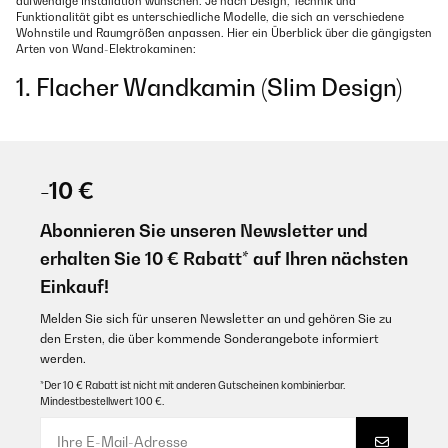
aufwendige Installation wünschen. Je nach Design, Technik und
Funktionalität gibt es unterschiedliche Modelle, die sich an verschiedene
Wohnstile und Raumgrößen anpassen. Hier ein Überblick über die gängigsten
Arten von Wand-Elektrokaminen:
1. Flacher Wandkamin (Slim Design)
Diese Modelle sind besonders schmal und platzsparend konstruiert. Sie
eignen sich perfekt für kleinere Räume oder schmale Wände und lassen sich
wie ein Flachbildfernseher direkt aufhängen. Trotz ihrer geringen Tiefe bieten
sie eine beeindruckende Flammenoptik.
-10 €
2. Wandkamine mit Heizfunktion
Abonnieren Sie unseren Newsletter und
Viele Elektrokamine verfügen zusätzlich zur Flammenanimation über eine
integrierte Heizleistung, meist mit 1.000 bis 2.000 Watt. Sie sorgen für
erhalten Sie 10 € Rabatt* auf Ihren nächsten
angenehme Wärme und lassen sich oft per Fernbedienung oder Thermostat
steuern – ideal als Zusatzheizung im Winter.
Einkauf!
3. Modelle mit 3D-Flammeneffekt
Melden Sie sich für unseren Newsletter an und gehören Sie zu
den Ersten, die über kommende Sonderangebote informiert
Für besonders realistische Kaminatmosphäre bieten manche Geräte eine 3D-
Flammenoptik mit Tiefe und Bewegung. Diese Effekte werden durch spezielle
werden.
Licht- und Spiegelelemente erzeugt und lassen sich oft in Intensität und Farbe
*Der 10 € Rabatt ist nicht mit anderen Gutscheinen kombinierbar.
anpassen.
Mindestbestellwert 100 €.
4. LED-Wandkamine mit Farbwechsel