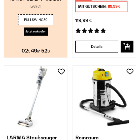
LANG!
MIT GUTSCHEIN:
89,99 €
FULLSWING30
119,99 €
Jetzt einkaufen
Details
02
49
51
S
M
S
LARMA Staubsauger
Reinraum