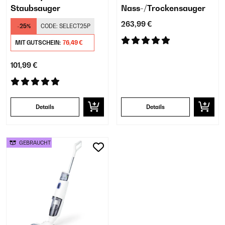
Staubsauger
Nass-/Trockensauger
263,99 €
-25%
CODE:
SELECT25P
MIT GUTSCHEIN:
76,49 €
101,99 €
Details
Details
GEBRAUCHT