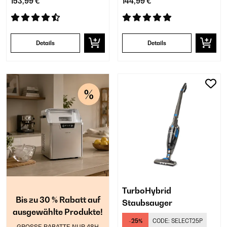
153,99 €
144,99 €
Details
Details
TurboHybrid
Bis zu 30 % Rabatt auf
Staubsauger
ausgewählte Produkte!
-25%
CODE:
SELECT25P
GROSSE RABATTE NUR 48H