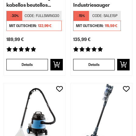
kabellos beutellos
Industriesauger
akkubetrieben 45 min
-30%
CODE:
FULLSWING30
-15%
CODE:
SALE15P
MIT GUTSCHEIN:
132,99 €
MIT GUTSCHEIN:
115,59 €
189,99 €
135,99 €
Details
Details