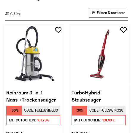
Filtern & sortieren
20 Artikel
Reinraum 3-in-1
TurboHybrid
Nass-/Trockensauger
Staubsauger
-30%
CODE:
FULLSWING30
-30%
CODE:
FULLSWING30
MIT GUTSCHEIN:
107,79 €
MIT GUTSCHEIN:
101,49 €