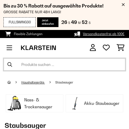
Bis zu 30 % Rabatt auf ausgewählte Produkte!
GROSSE RABATTE NUR 48H LANG!
Jetzt
26
49
52
FULLSWING30
S
M
S
einkaufen
Flexible Zahlungen
Versandkostenfrei ab 100€
Haushaltsgeräte
Staubsauger
Nass- &
Akku-Staubsauger
Trockensauger
Staubsauger