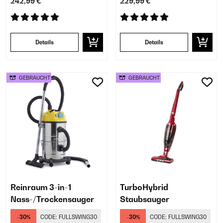
242,99 €
229,99 €
Details
Details
GEBRAUCHT
GEBRAUCHT
Reinraum 3-in-1
TurboHybrid
Nass-/Trockensauger
Staubsauger
-30%
CODE:
FULLSWING30
-30%
CODE:
FULLSWING30