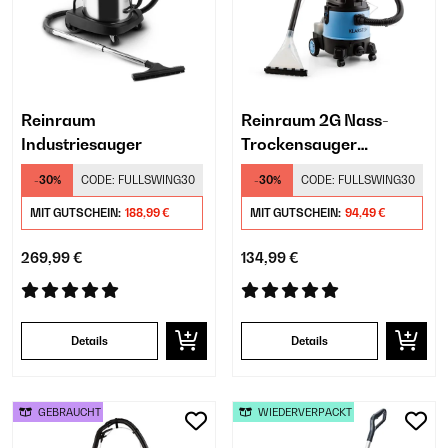
Reinraum
Reinraum 2G Nass-
Industriesauger
Trockensauger
Teppichreiniger
-30%
CODE:
FULLSWING30
-30%
CODE:
FULLSWING30
MIT GUTSCHEIN:
188,99 €
MIT GUTSCHEIN:
94,49 €
269,99 €
134,99 €
Details
Details
GEBRAUCHT
WIEDERVERPACKT