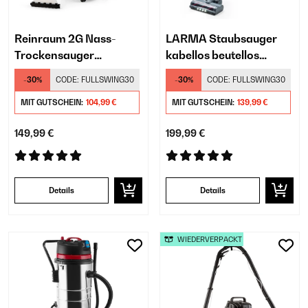
Reinraum 2G Nass-
LARMA Staubsauger
Trockensauger
kabellos beutellos
Teppichreiniger
akkubetrieben 45 min
-30%
CODE:
FULLSWING30
-30%
CODE:
FULLSWING30
MIT GUTSCHEIN:
104,99 €
MIT GUTSCHEIN:
139,99 €
149,99 €
199,99 €
Details
Details
WIEDERVERPACKT