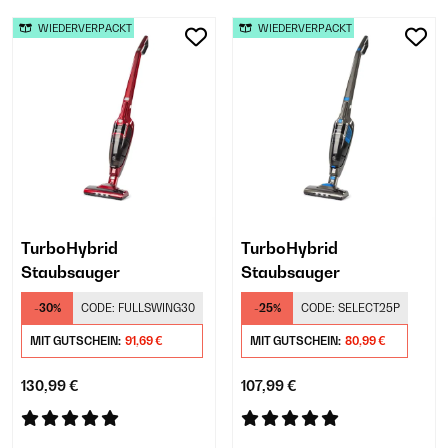
WIEDERVERPACKT
WIEDERVERPACKT
TurboHybrid
TurboHybrid
Staubsauger
Staubsauger
-30%
CODE:
FULLSWING30
-25%
CODE:
SELECT25P
MIT GUTSCHEIN:
91,69 €
MIT GUTSCHEIN:
80,99 €
130,99 €
107,99 €