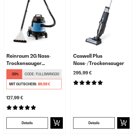
Reinraum 2G Nass-
Caswell Plus
Trockensauger
Nass-/Trockensauger
Teppichreiniger
295,99 €
-30%
CODE:
FULLSWING30
MIT GUTSCHEIN:
89,59 €
127,99 €
Details
Details