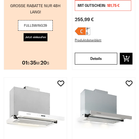
GROSSE RABATTE NUR 48H
MIT GUTSCHEIN:
181,75 €
LANG!
255,99 €
FULLSWING29
Jetzt einkaufen
Produktdatenblatt
Details
01
35
19
S
M
S