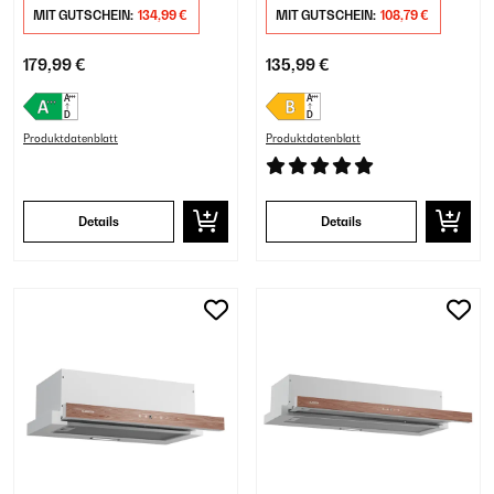
MIT GUTSCHEIN:
134,99 €
Schwarz
MIT GUTSCHEIN:
108,79 €
179,99 €
135,99 €
Produktdatenblatt
Produktdatenblatt
Details
Details