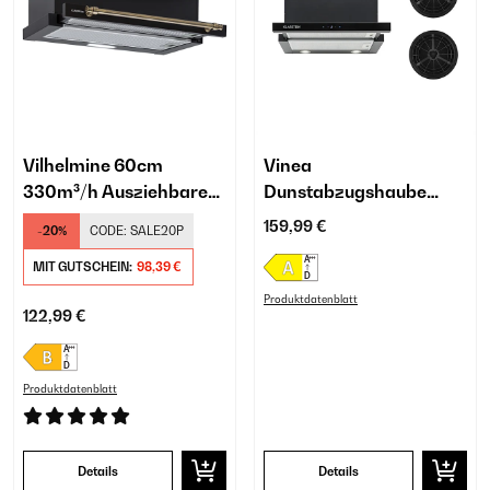
Vilhelmine 60cm
Vinea
330m³/h Ausziehbare
Dunstabzugshaube
Unterbau-
Umluftset
159,99 €
-20%
CODE:
SALE20P
Dunstabzugshaube
Schwarz
MIT GUTSCHEIN:
98,39 €
Produktdatenblatt
122,99 €
Produktdatenblatt
Details
Details