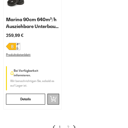
Marina 90cm 640m³/h
Ausziehbare Unterbau-
Dunstabzugshaube
259,99 €
Weiß
Produktdatenblatt
Bei Verfügbarkeit
informieren.
Wir benachrichtigen Sie, sobald es
auf Lager ist.
Details
1
2