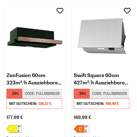
ZenFusion 60cm
Swift Square 60cm
323m³/h Ausziehbare
427m³/h Ausziehbare
Unterbau-
Unterbau-
-29%
CODE:
FULLSWING29
-29%
CODE:
FULLSWING29
Dunstabzugshaube
Dunstabzugshaube
Schwarz
MIT GUTSCHEIN:
126,37 €
Silber
MIT GUTSCHEIN:
106,49 €
177,99 €
149,99 €