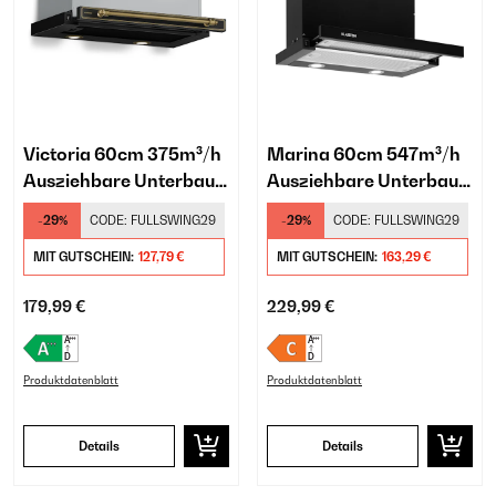
Victoria 60cm 375m³/h
Marina 60cm 547m³/h
Ausziehbare Unterbau-
Ausziehbare Unterbau-
Dunstabzugshaube
Dunstabzugshaube
-29%
CODE:
FULLSWING29
-29%
CODE:
FULLSWING29
Schwarz
Schwarz
MIT GUTSCHEIN:
127,79 €
MIT GUTSCHEIN:
163,29 €
179,99 €
229,99 €
Produktdatenblatt
Produktdatenblatt
Details
Details