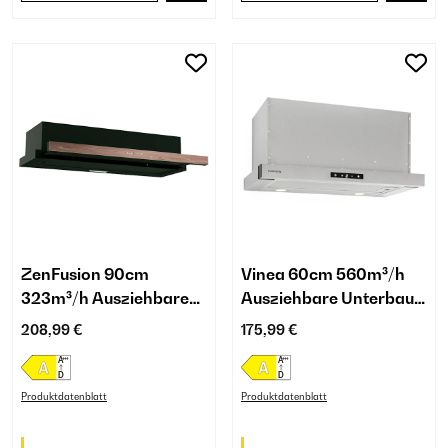
ZenFusion 90cm
Vinea 60cm 560m³/h
323m³/h Ausziehbare
Ausziehbare Unterbau-
Unterbau-
Dunstabzugshaube
208,99 €
175,99 €
Dunstabzugshaube
Silber
Schwarz
Produktdatenblatt
Produktdatenblatt