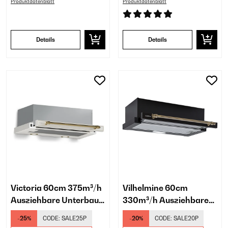
Produktdatenblatt
Produktdatenblatt
Details
Details
Victoria 60cm 375m³/h
Vilhelmine 60cm
Ausziehbare Unterbau-
330m³/h Ausziehbare
Dunstabzugshaube
Unterbau-
-25%
CODE:
SALE25P
-20%
CODE:
SALE20P
Weiß
Dunstabzugshaube