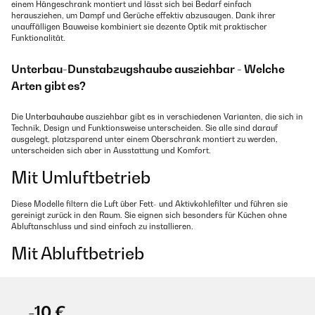
einem Hängeschrank montiert und lässt sich bei Bedarf einfach
herausziehen, um Dampf und Gerüche effektiv abzusaugen. Dank ihrer
unauffälligen Bauweise kombiniert sie dezente Optik mit praktischer
Funktionalität.
Unterbau-Dunstabzugshaube ausziehbar - Welche
Arten gibt es?
Die
Unterbauhaube
ausziehbar gibt es in verschiedenen Varianten, die sich in
Technik, Design und Funktionsweise unterscheiden. Sie alle sind darauf
ausgelegt, platzsparend unter einem Oberschrank montiert zu werden,
unterscheiden sich aber in Ausstattung und Komfort.
Mit Umluftbetrieb
Diese Modelle filtern die Luft über Fett- und Aktivkohlefilter und führen sie
gereinigt zurück in den Raum. Sie eignen sich besonders für Küchen ohne
Abluftanschluss und sind einfach zu installieren.
Mit Abluftbetrieb
Abluftmodelle leiten Kochdünste und Gerüche direkt nach außen. Sie sind
besonders effektiv, benötigen aber einen Wanddurchbruch oder einen
vorhandenen Abluftkanal.
-10 €