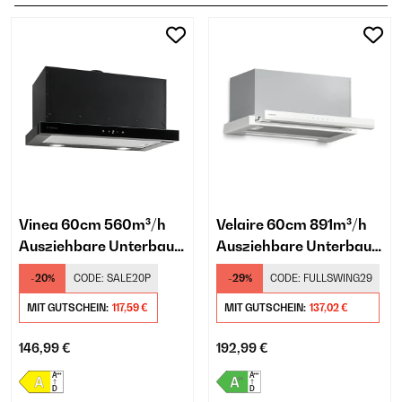
Vinea 60cm 560m³/h
Velaire 60cm 891m³/h
Ausziehbare Unterbau-
Ausziehbare Unterbau-
Dunstabzugshaube
Dunstabzugshaube
-20%
CODE:
SALE20P
-29%
CODE:
FULLSWING29
Schwarz
Weiß
MIT GUTSCHEIN:
117,59 €
MIT GUTSCHEIN:
137,02 €
146,99 €
192,99 €