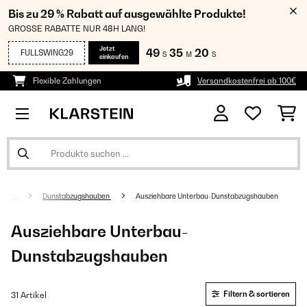
Bis zu 29 % Rabatt auf ausgewählte Produkte!
GROSSE RABATTE NUR 48H LANG!
Jetzt
49
35
20
FULLSWING29
S
M
S
einkaufen
Flexible Zahlungen
Versandkostenfrei ab 100€
eräte
Dunstabzugshauben
Ausziehbare Unterbau-Dunstabzugshauben
Ausziehbare Unterbau-
Dunstabzugshauben
Filtern & sortieren
31 Artikel