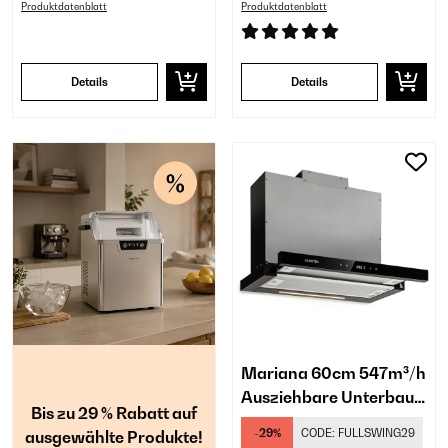
Produktdatenblatt
Produktdatenblatt
Details
Details
Mariana 60cm 547m³/h
Ausziehbare Unterbau-
Bis zu 29 % Rabatt auf
Dunstabzugshaube
-29%
CODE:
FULLSWING29
ausgewählte Produkte!
Schwarz