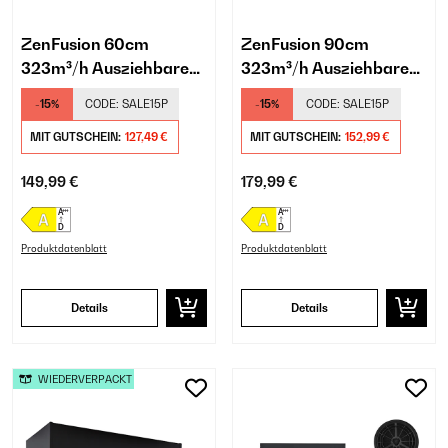
ZenFusion 60cm
ZenFusion 90cm
323m³/h Ausziehbare
323m³/h Ausziehbare
Unterbau-
Unterbau-
-15%
CODE:
SALE15P
-15%
CODE:
SALE15P
Dunstabzugshaube
Dunstabzugshaube
Weiß
MIT GUTSCHEIN:
127,49 €
Weiß
MIT GUTSCHEIN:
152,99 €
149,99 €
179,99 €
Produktdatenblatt
Produktdatenblatt
Details
Details
WIEDERVERPACKT