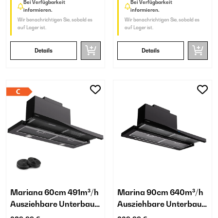
Bei Verfügbarkeit
Bei Verfügbarkeit
informieren.
informieren.
Wir benachrichtigen Sie, sobald es
Wir benachrichtigen Sie, sobald es
auf Lager ist.
auf Lager ist.
Details
Details
Mariana 60cm 491m³/h
Marina 90cm 640m³/h
Ausziehbare Unterbau-
Ausziehbare Unterbau-
Dunstabzugshaube
Dunstabzugshaube