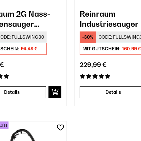
aum 2G Nass-
Reinraum
ensauger
Industriesauger
chreiniger
ODE:
FULLSWING30
-30%
CODE:
FULLSWING
TSCHEIN:
94,49 €
MIT GUTSCHEIN:
160,99 €
 €
229,99 €
Details
Details
CHT