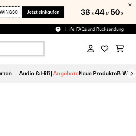
38
44
49
SWING30
Jetzt einkaufen
S
M
S
Hilfe, FAQs und Rücksendung
rten
Audio & Hifi
Angebote
Neue Produkte
B-War