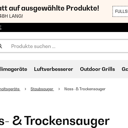
att auf ausgewählte Produkte!
FULL
48H LANG!
€
limageräte
Luftverbesserer
Outdoor Grills
Ga
haltsgeräte
Staubsauger
Nass- & Trockensauger
s- & Trockensauger