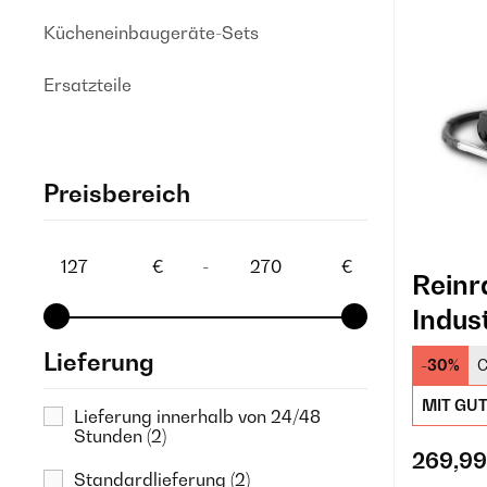
Kücheneinbaugeräte-Sets
Ersatzteile
Preisbereich
€
-
€
Rein
Indus
Lieferung
-30%
C
MIT GU
Lieferung innerhalb von 24/48
Stunden
(2)
269,99
Standardlieferung
(2)