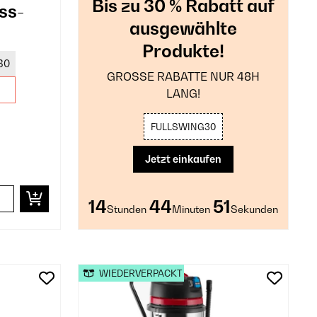
Bis zu 30 % Rabatt auf
ss-
ausgewählte
Produkte!
30
GROSSE RABATTE NUR 48H
LANG!
FULLSWING30
Jetzt einkaufen
14
44
49
Stunden
Minuten
Sekunden
WIEDERVERPACKT