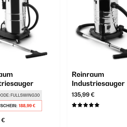
raum
Reinraum
triesauger
Industriesauger
135,99 €
ODE:
FULLSWING30
TSCHEIN:
188,99 €
 €