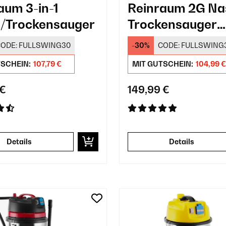
aum 3-in-1
Reinraum 2G Na
/Trockensauger
Trockensauger
Teppichreiniger
ODE:
FULLSWING30
-30%
CODE:
FULLSWING
TSCHEIN:
107,79 €
MIT GUTSCHEIN:
104,99 €
 €
149,99 €
Details
Details