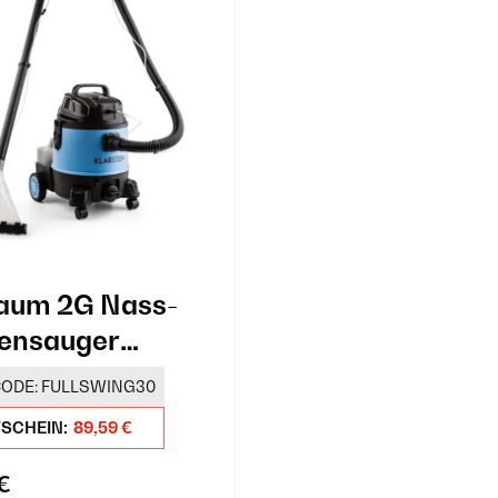
aum 2G Nass-
ensauger
chreiniger
ODE:
FULLSWING30
TSCHEIN:
89,59 €
 €