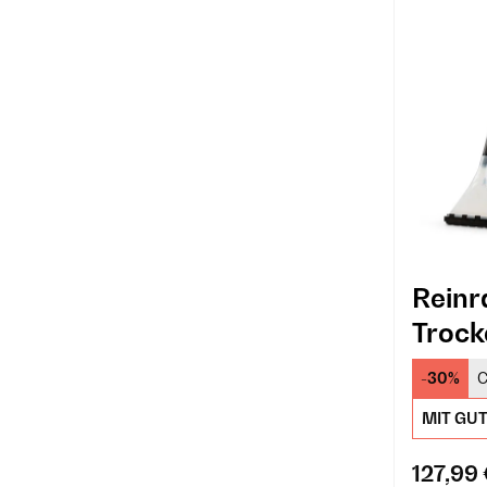
Reinr
Trock
Teppi
-30%
C
MIT GU
127,99