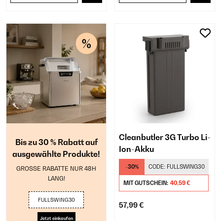
Cleanbutler 3G Turbo Li-
Bis zu 30 % Rabatt auf
Ion-Akku
ausgewählte Produkte!
-30%
CODE:
FULLSWING30
GROSSE RABATTE NUR 48H
LANG!
MIT GUTSCHEIN:
40,59 €
FULLSWING30
57,99 €
Jetzt einkaufen