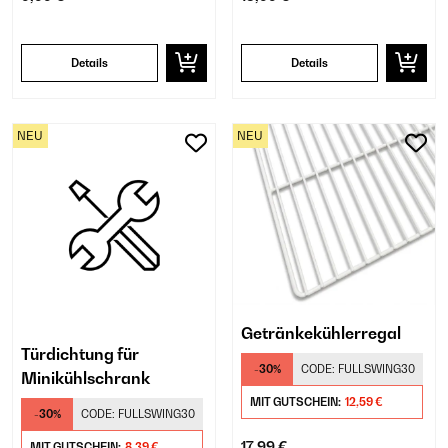
Details
Details
NEU
NEU
Getränkekühlerregal
Türdichtung für
-30%
CODE:
FULLSWING30
Minikühlschrank
MIT GUTSCHEIN:
12,59 €
-30%
CODE:
FULLSWING30
17,99 €
MIT GUTSCHEIN:
8,39 €