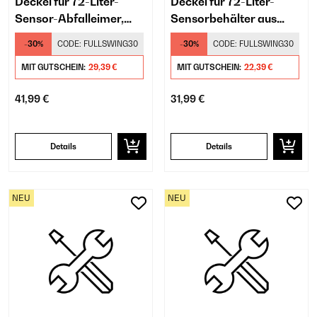
Deckel für 72-Liter-
Deckel für 72-Liter-
Sensor-Abfalleimer,
Sensorbehälter aus
weiß
Edelstahl
-30%
CODE:
FULLSWING30
-30%
CODE:
FULLSWING30
MIT GUTSCHEIN:
29,39 €
MIT GUTSCHEIN:
22,39 €
41,99 €
31,99 €
Details
Details
NEU
NEU