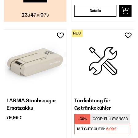
Details
23
47
06
S
M
S
NEU
LARMA Staubsauger
Türdichtung für
Ersatzakku
Getränkekühler
79,99 €
-30%
CODE:
FULLSWING30
MIT GUTSCHEIN:
6,99 €