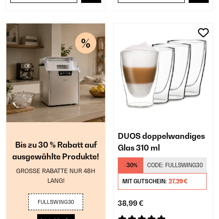
DUOS doppelwandiges
Bis zu 30 % Rabatt auf
Glas 310 ml
ausgewählte Produkte!
-30%
CODE:
FULLSWING30
GROSSE RABATTE NUR 48H
LANG!
MIT GUTSCHEIN:
27,29 €
FULLSWING30
38,99 €