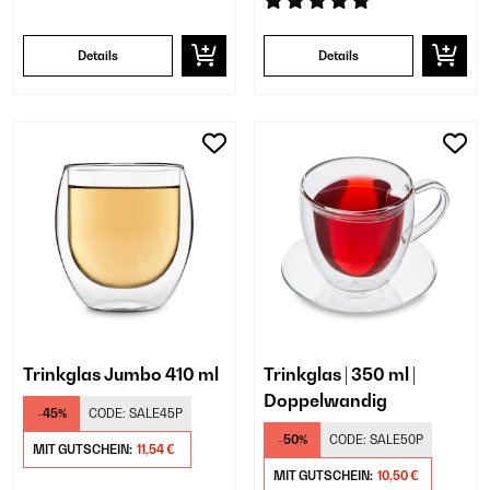
Details
Details
Trinkglas Jumbo 410 ml
Trinkglas | 350 ml |
Doppelwandig
-45%
CODE:
SALE45P
-50%
CODE:
SALE50P
MIT GUTSCHEIN:
11,54 €
MIT GUTSCHEIN:
10,50 €