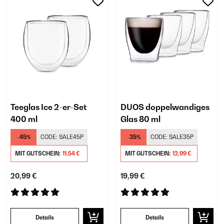
Teeglas Ice 2-er-Set
DUOS doppelwandiges
400 ml
Glas 80 ml
-45%
CODE:
SALE45P
-35%
CODE:
SALE35P
MIT GUTSCHEIN:
11,54 €
MIT GUTSCHEIN:
12,99 €
20,99 €
19,99 €
Details
Details