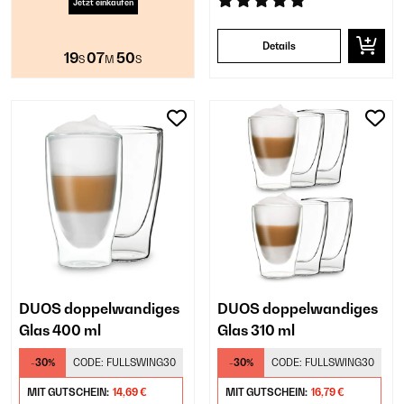
Jetzt einkaufen
Details
19
07
49
S
M
S
DUOS doppelwandiges
DUOS doppelwandiges
Glas 400 ml
Glas 310 ml
-30%
CODE:
FULLSWING30
-30%
CODE:
FULLSWING30
MIT GUTSCHEIN:
14,69 €
MIT GUTSCHEIN:
16,79 €