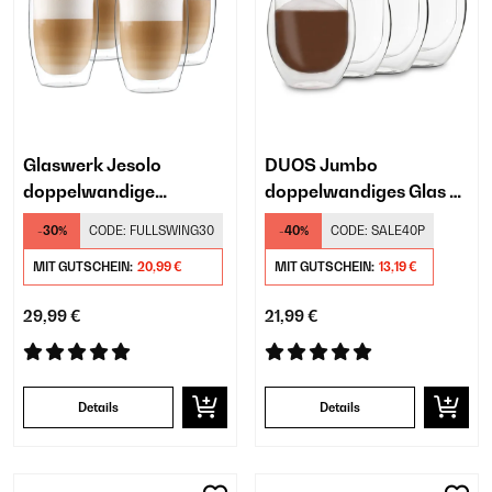
Glaswerk Jesolo
DUOS Jumbo
doppelwandige
doppelwandiges Glas 2
Thermogläser
x 310 & 410 ml
-30%
CODE:
FULLSWING30
-40%
CODE:
SALE40P
MIT GUTSCHEIN:
20,99 €
MIT GUTSCHEIN:
13,19 €
29,99 €
21,99 €
Details
Details