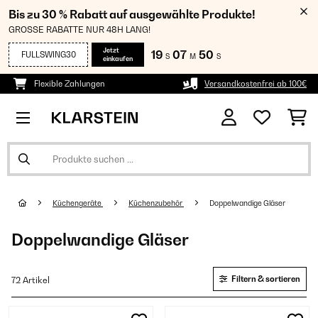
Bis zu 30 % Rabatt auf ausgewählte Produkte!
GROSSE RABATTE NUR 48H LANG!
Jetzt
19
07
49
FULLSWING30
S
M
S
einkaufen
Flexible Zahlungen
Versandkostenfrei ab 100€
Küchengeräte
Küchenzubehör
Doppelwandige Gläser
Doppelwandige Gläser
Filtern & sortieren
72 Artikel