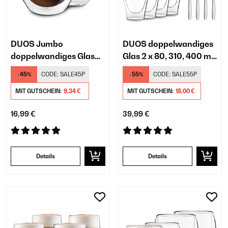
DUOS Jumbo
DUOS doppelwandiges
doppelwandiges Glas
Glas 2 x 80, 310, 400 ml
310 ml
inkl. Löffel
-45%
CODE:
SALE45P
-55%
CODE:
SALE55P
MIT GUTSCHEIN:
9,34 €
MIT GUTSCHEIN:
18,00 €
16,99 €
39,99 €
Details
Details