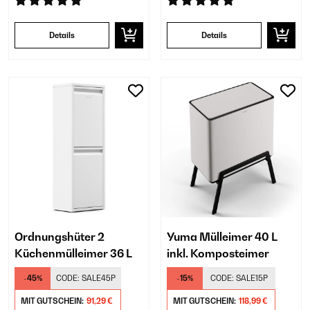
Details
Details
Ordnungshüter 2
Yuma Mülleimer 40 L
Küchenmülleimer 36 L
inkl. Komposteimer
-45%
CODE:
SALE45P
-15%
CODE:
SALE15P
MIT GUTSCHEIN:
91,29 €
MIT GUTSCHEIN:
118,99 €