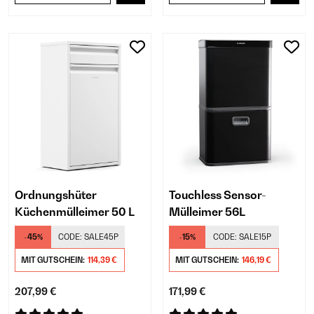
Ordnungshüter
Touchless Sensor-
Küchenmülleimer 50 L
Mülleimer 56L
-45%
CODE:
SALE45P
-15%
CODE:
SALE15P
MIT GUTSCHEIN:
114,39 €
MIT GUTSCHEIN:
146,19 €
207,99 €
171,99 €