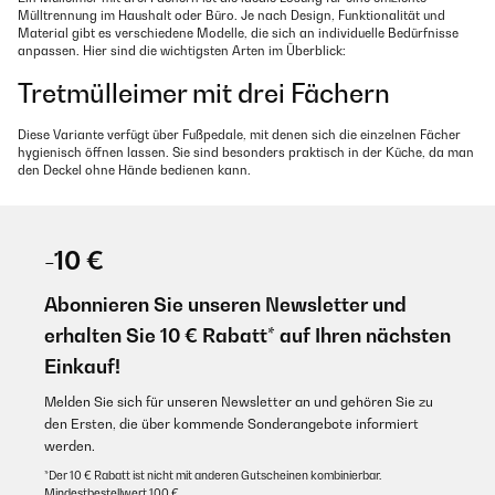
Mülltrennung im Haushalt oder Büro. Je nach Design, Funktionalität und
Material gibt es verschiedene Modelle, die sich an individuelle Bedürfnisse
anpassen. Hier sind die wichtigsten Arten im Überblick:
Tretmülleimer mit drei Fächern
Diese Variante verfügt über Fußpedale, mit denen sich die einzelnen Fächer
hygienisch öffnen lassen. Sie sind besonders praktisch in der Küche, da man
den Deckel ohne Hände bedienen kann.
Push- oder Schwingdeckel-Mülleimer
-10 €
Hierbei lassen sich die Deckel durch leichtes Drücken oder Schwingen öffnen.
Diese Modelle sind einfach zu handhaben, jedoch nicht immer geruchsdicht.
Abonnieren Sie unseren Newsletter und
Mülleimer mit Sensor
erhalten Sie 10 € Rabatt* auf Ihren nächsten
Ein modernes und komfortables Modell, das sich durch eine automatische
Einkauf!
Sensortechnik berührungslos öffnet. Diese Art eignet sich besonders für
hygienische Küchen und sorgt für eine saubere Nutzung.
Melden Sie sich für unseren Newsletter an und gehören Sie zu
den Ersten, die über kommende Sonderangebote informiert
Schubladen- oder Einbaumülleimer 3
werden.
Fach
*Der 10 € Rabatt ist nicht mit anderen Gutscheinen kombinierbar.
Mindestbestellwert 100 €.