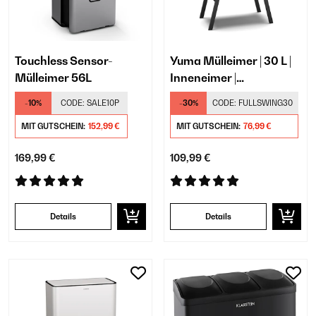
Touchless Sensor-
Yuma Mülleimer | 30 L |
Mülleimer 56L
Inneneimer |
Geruchsfilter |
-10%
CODE:
SALE10P
-30%
CODE:
FULLSWING30
Standfüße
MIT GUTSCHEIN:
152,99 €
MIT GUTSCHEIN:
76,99 €
169,99 €
109,99 €
Details
Details