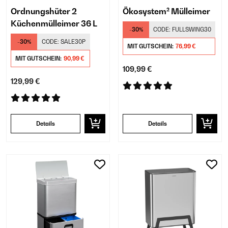
Ordnungshüter 2
Ökosystem² Mülleimer
Küchenmülleimer 36 L
-30%
CODE:
FULLSWING30
-30%
CODE:
SALE30P
MIT GUTSCHEIN:
76,99 €
MIT GUTSCHEIN:
90,99 €
109,99 €
129,99 €
Details
Details