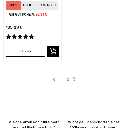
Geruchsfilter |
-30%
CODE:
FULLSWING30
Standfüße
MIT GUTSCHEIN:
76,99 €
109,99 €
Details
1
2
Welche Arten von Mülleimern
Wichtige Eigenschaften eines
mit drei Fächern gibt es?
Mülleimers mit drei Fächern