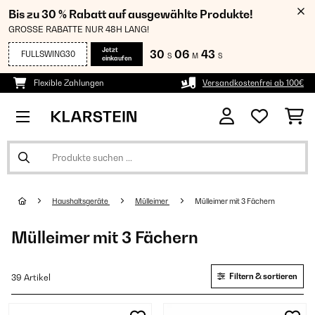
Bis zu 30 % Rabatt auf ausgewählte Produkte!
GROSSE RABATTE NUR 48H LANG!
Jetzt
30
06
42
FULLSWING30
S
M
S
einkaufen
Flexible Zahlungen
Versandkostenfrei ab 100€
Haushaltsgeräte
Mülleimer
Mülleimer mit 3 Fächern
Mülleimer mit 3 Fächern
Filtern & sortieren
39 Artikel