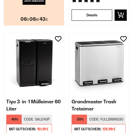
Jetzt einkaufen
Details
06
06
42
S
M
S
Tiyo 3-in-1 Mülleimer 60
Grandmaster Trash
Liter
Treteimer
-40%
CODE:
SALE40P
-30%
CODE:
FULLSWING30
MIT GUTSCHEIN:
151,19 €
MIT GUTSCHEIN:
125,99 €