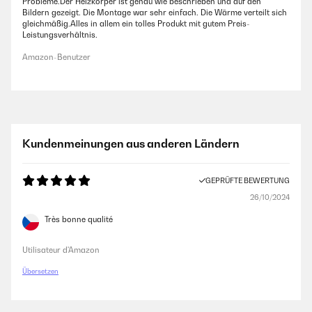
Probleme.Der Heizkörper ist genau wie beschrieben und auf den
Bildern gezeigt. Die Montage war sehr einfach. Die Wärme verteilt sich
gleichmäßig.Alles in allem ein tolles Produkt mit gutem Preis-
Leistungsverhältnis.
Amazon-Benutzer
Kundenmeinungen aus anderen Ländern
GEPRÜFTE BEWERTUNG
26/10/2024
Très bonne qualité
Utilisateur d'Amazon
Übersetzen