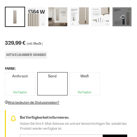
+2
329,99 €
(inkl. MwSt.)
ARTIKELNUMMER: 10046801
FARBE:
Anthrazit
Sand
Weiß
Verfügbar
Verfügbar
Was bedeuten die Statusangaben?
Bei Verfügbarkeit informieren.
Geben Sie Ihre E-Mail-Adresse ein und wir benachrichtigen Sie, sobald das
Produkt wieder verfügbar ist.