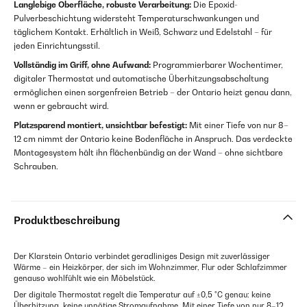
Langlebige Oberfläche, robuste Verarbeitung:
Die Epoxid-
Pulverbeschichtung widersteht Temperaturschwankungen und
täglichem Kontakt. Erhältlich in Weiß, Schwarz und Edelstahl – für
jeden Einrichtungsstil.
Vollständig im Griff, ohne Aufwand:
Programmierbarer Wochentimer,
digitaler Thermostat und automatische Überhitzungsabschaltung
ermöglichen einen sorgenfreien Betrieb – der Ontario heizt genau dann,
wenn er gebraucht wird.
Platzsparend montiert, unsichtbar befestigt:
Mit einer Tiefe von nur 8–
12 cm nimmt der Ontario keine Bodenfläche in Anspruch. Das verdeckte
Montagesystem hält ihn flächenbündig an der Wand – ohne sichtbare
Schrauben.
Produktbeschreibung
Der Klarstein Ontario verbindet geradliniges Design mit zuverlässiger
Wärme – ein Heizkörper, der sich im Wohnzimmer, Flur oder Schlafzimmer
genauso wohlfühlt wie ein Möbelstück.
Der digitale Thermostat regelt die Temperatur auf ±0,5 °C genau: keine
Überhitzung, keine unnötige Stromaufnahme. Mit einer Tiefe von nur 8–12