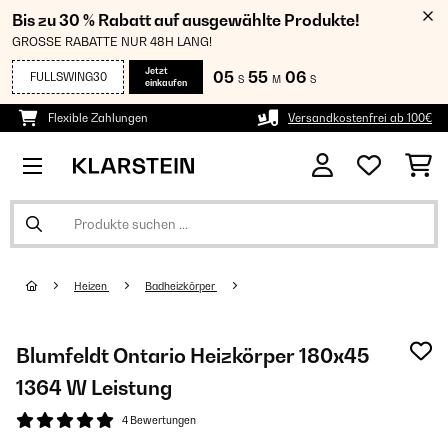
Bis zu 30 % Rabatt auf ausgewählte Produkte!
GROSSE RABATTE NUR 48H LANG!
Jetzt
05
55
06
FULLSWING30
S
M
S
einkaufen
Flexible Zahlungen
Versandkostenfrei ab 100€
Heizen
Badheizkörper
Blumfeldt Ontario Heizkörper 180x45
1364 W Leistung
4 Bewertungen