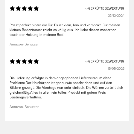
GEPRÜFTE BEWERTUNG
23/12/2024
Passt perfekt hinter die Tür. Es ist klein, fein und kompakt. Für meinen
kleinen Badezimmer reicht es völlig aus. Ich liebe diesen modernen
touch der Heizung in meinem Bad!
Amazon-Benutzer
GEPRÜFTE BEWERTUNG
15/05/2023
Die Lieferung erfolgte in dem angegebenen Lieferzeitraum ohne
Probleme.Der Heizkörper ist genau wie beschrieben und auf den
Bildern gezeigt. Die Montage war sehr einfach. Die Wärme verteilt sich
gleichmäßig.Alles in allem ein tolles Produkt mit gutem Preis-
Leistungsverhältnis.
Amazon-Benutzer