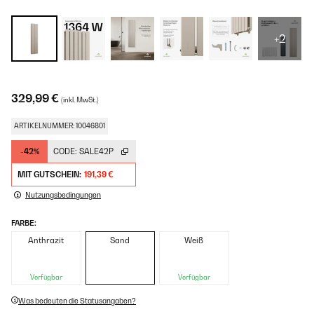
+2
329,99 €
(inkl. MwSt.)
ARTIKELNUMMER: 10046801
-42%
CODE:
SALE42P
MIT GUTSCHEIN:
191,39 €
Nutzungsbedingungen
FARBE:
Anthrazit
Sand
Weiß
Verfügbar
Verfügbar
Was bedeuten die Statusangaben?