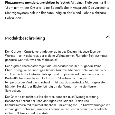
Platzsparend montiert, unsichtbar befestigt:
Mit einer Tiefe von nur 8–
12 cm nimmt der Ontario keine Bodenfläche in Anspruch. Das verdeckte
Montagesystem hält ihn flächenbündig an der Wand – ohne sichtbare
Schrauben.
Produktbeschreibung
Der Klarstein Ontario verbindet geradliniges Design mit zuverlässiger
Wärme – ein Heizkörper, der sich im Wohnzimmer, Flur oder Schlafzimmer
genauso wohlfühlt wie ein Möbelstück.
Der digitale Thermostat regelt die Temperatur auf ±0,5 °C genau: keine
Überhitzung, keine unnötige Stromaufnahme. Mit einer Tiefe von nur 8–12
cm lässt sich der Ontario platzsparend an jede Wand montieren – ohne
Bodenfläche zu verlieren. Die Epoxid-Pulverbeschichtung ist
temperaturbeständig und robust im Alltag. Das verdeckte Montagesystem
hält den Heizkörper flächenbündig an der Wand – ohne sichtbare
Schrauben.
Der Ontario ist nicht nur Heizkörper, sondern auch Wandgestaltung.
Besonders beliebt bei Renovierungen von Bädern, Dielen und
Schlafzimmern mit minimalistischem Einrichtungsstil. In Mietwohnungen ist
er eine geräuscharme, saubere Alternative zur Zentralheizung – erhältlich
in Weiß, Schwarz und Edelstahl.