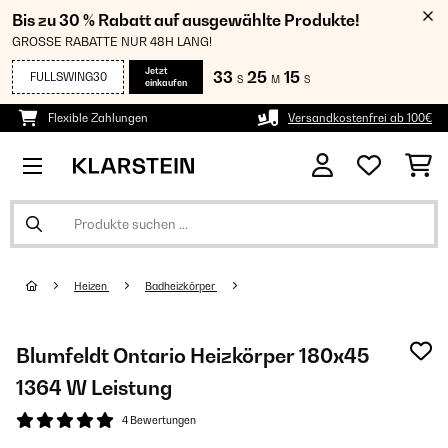
Bis zu 30 % Rabatt auf ausgewählte Produkte!
GROSSE RABATTE NUR 48H LANG!
Jetzt
33
25
15
FULLSWING30
S
M
S
einkaufen
Flexible Zahlungen
Versandkostenfrei ab 100€
Heizen
Badheizkörper
Blumfeldt Ontario Heizkörper 180x45
1364 W Leistung
4 Bewertungen