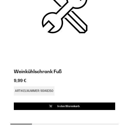
Weinkühlschrank Fuß
W
9,99 €
9,
ARTIKELNUMMER: 10048250
AR
In den Warenkorb