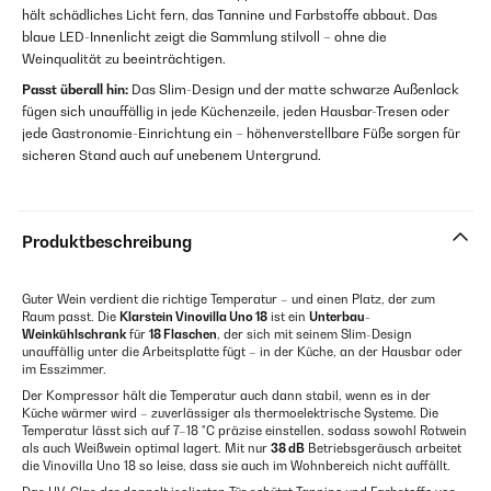
hält schädliches Licht fern, das Tannine und Farbstoffe abbaut. Das
blaue LED-Innenlicht zeigt die Sammlung stilvoll – ohne die
Weinqualität zu beeinträchtigen.
Passt überall hin:
Das Slim-Design und der matte schwarze Außenlack
fügen sich unauffällig in jede Küchenzeile, jeden Hausbar-Tresen oder
jede Gastronomie-Einrichtung ein – höhenverstellbare Füße sorgen für
sicheren Stand auch auf unebenem Untergrund.
Produktbeschreibung
Guter Wein verdient die richtige Temperatur – und einen Platz, der zum
Raum passt. Die
Klarstein Vinovilla Uno 18
ist ein
Unterbau-
Weinkühlschrank
für
18 Flaschen
, der sich mit seinem Slim-Design
unauffällig unter die Arbeitsplatte fügt – in der Küche, an der Hausbar oder
im Esszimmer.
Der Kompressor hält die Temperatur auch dann stabil, wenn es in der
Küche wärmer wird – zuverlässiger als thermoelektrische Systeme. Die
Temperatur lässt sich auf 7–18 °C präzise einstellen, sodass sowohl Rotwein
als auch Weißwein optimal lagert. Mit nur
38 dB
Betriebsgeräusch arbeitet
die Vinovilla Uno 18 so leise, dass sie auch im Wohnbereich nicht auffällt.