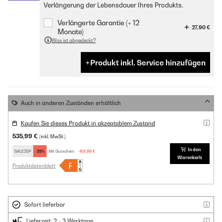
Verlängerung der Lebensdauer Ihres Produkts.
Verlängerte Garantie (+ 12
27,90 €
Monate)
Was ist abgedeckt?
Produkt inkl. Service hinzufügen
Auch in anderen Zuständen erhältlich
Kaufen Sie dieses Produkt in akzeptablem Zustand
535,99 €
(inkl. MwSt.)
In den
SALE25P
-25%
Mit Gutschein:
401,99 €
Warenkorb
Produktdatenblatt
Sofort lieferbar
Lieferzeit: 2 - 3 Werktage