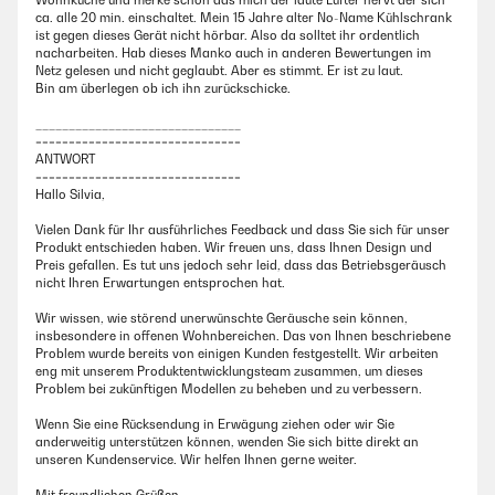
Wohnküche und merke schon das mich der laute Lüfter nervt der sich
ca. alle 20 min. einschaltet. Mein 15 Jahre alter No-Name Kühlschrank
ist gegen dieses Gerät nicht hörbar. Also da solltet ihr ordentlich
nacharbeiten. Hab dieses Manko auch in anderen Bewertungen im
Netz gelesen und nicht geglaubt. Aber es stimmt. Er ist zu laut.
Bin am überlegen ob ich ihn zurückschicke.
_______________________________
===============================
ANTWORT
===============================
Hallo Silvia,
Vielen Dank für Ihr ausführliches Feedback und dass Sie sich für unser
Produkt entschieden haben. Wir freuen uns, dass Ihnen Design und
Preis gefallen. Es tut uns jedoch sehr leid, dass das Betriebsgeräusch
nicht Ihren Erwartungen entsprochen hat.
Wir wissen, wie störend unerwünschte Geräusche sein können,
insbesondere in offenen Wohnbereichen. Das von Ihnen beschriebene
Problem wurde bereits von einigen Kunden festgestellt. Wir arbeiten
eng mit unserem Produktentwicklungsteam zusammen, um dieses
Problem bei zukünftigen Modellen zu beheben und zu verbessern.
Wenn Sie eine Rücksendung in Erwägung ziehen oder wir Sie
anderweitig unterstützen können, wenden Sie sich bitte direkt an
unseren Kundenservice. Wir helfen Ihnen gerne weiter.