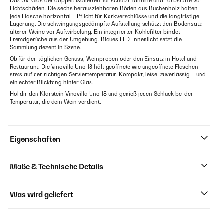
Das UV-Glas der doppelt isolierten Tür schützt Tannine und Farbstoffe vor
Lichtschäden. Die sechs herausziehbaren Böden aus Buchenholz halten
jede Flasche horizontal – Pflicht für Korkverschlüsse und die langfristige
Lagerung. Die schwingungsgedämpfte Aufstellung schützt den Bodensatz
älterer Weine vor Aufwirbelung. Ein integrierter Kohlefilter bindet
Fremdgerüche aus der Umgebung. Blaues LED-Innenlicht setzt die
Sammlung dezent in Szene.
Ob für den täglichen Genuss, Weinproben oder den Einsatz in Hotel und
Restaurant: Die Vinovilla Uno 18 hält geöffnete wie ungeöffnete Flaschen
stets auf der richtigen Serviertemperatur. Kompakt, leise, zuverlässig – und
ein echter Blickfang hinter Glas.
Hol dir den Klarstein Vinovilla Uno 18 und genieß jeden Schluck bei der
Temperatur, die dein Wein verdient.
Eigenschaften
Maße & Technische Details
Was wird geliefert