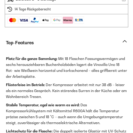
14 Tage Rückgaberecht
Top-Features
Platz für die ganze Sammlung:
Mit 18 Flaschen Fassungsvermögen und
sechs herausziehbaren Buchenholzböden lagert die Vinovilla Uno 18
Rot- wie Weißwein horizontal und korkschonend – alles griffbereit unter
der Arbeitsplatte.
Flüsterleise im Betrieb:
Der Kompressor arbeitet mit nur 38 dB – leiser
als ein normales Gespräch. Kein störendes Surren in der Küche oder am
Wohnbereich-Tresen.
Stabile Temperatur, egal wie warm es wird:
Das
Kompressorkühlsystem mit Kältemittel R600A hält die Temperatur
präzise zwischen 5 und 18 °C – auch wenn die Umgebungstemperatur
steigt, zuverlässiger als thermoelektrische Alternativen.
Lichtschutz für die Flasche:
Die doppelt isolierte Glastür mit UV-Schutz