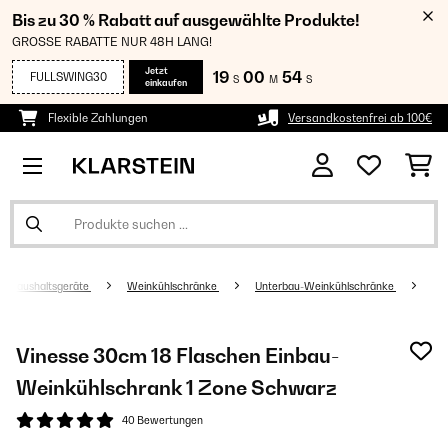
Bis zu 30 % Rabatt auf ausgewählte Produkte!
GROSSE RABATTE NUR 48H LANG!
Jetzt
19
00
54
FULLSWING30
S
M
S
einkaufen
Flexible Zahlungen
Versandkostenfrei ab 100€
Haushaltsgeräte
Weinkühlschränke
Unterbau-Weinkühlschränke
Vinesse 30cm 18 Flaschen Einbau-
Weinkühlschrank 1 Zone Schwarz
40 Bewertungen