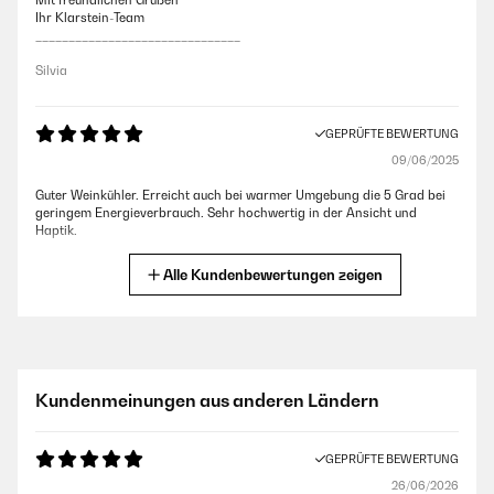
Mit freundlichen Grüßen
Ihr Klarstein-Team
_______________________________
Silvia
GEPRÜFTE BEWERTUNG
09/06/2025
Guter Weinkühler. Erreicht auch bei warmer Umgebung die 5 Grad bei
geringem Energieverbrauch. Sehr hochwertig in der Ansicht und
Haptik.
Amazon-Benutzer
Alle Kundenbewertungen zeigen
GEPRÜFTE BEWERTUNG
16/05/2025
Top Produkt. Sieht gut aus, tut was es soll. Einlagen schrubben ein
Kundenmeinungen aus anderen Ländern
bisschen am Gummi in der Tür - ist aber egal.
Amazon-Benutzer
GEPRÜFTE BEWERTUNG
26/06/2026