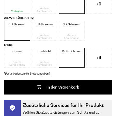
+9
Andere
Verfügbar
Kombination
ANZAHL KÜHLZONEN:
1 Kühlzone
2 Kühlzonen
3 Kühlzonen
Andere
Andere
Kombination
Kombination
FARBE:
Creme
Edelstahl
Matt-Schwarz
+4
Andere
Andere
Kombination
Kombination
Was bedeuten die Statusangaben?
In den Warenkorb
Zusätzliche Services für Ihr Produkt
Wählen Sie Zusatzleistungen zum Schutz und zur