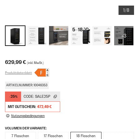
1/8
+3
629,99 €
(inkl. MwSt.)
Produktdatenblatt
ARTIKELNUMMER: 10046353
-25%
CODE:
SALE25P
MIT GUTSCHEIN:
472,49 €
Nutzungsbedingungen
VOLUMEN DER VARIANTE:
7 Flaschen
17 Flaschen
18 Flaschen