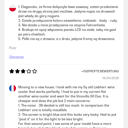
GEPRÜFTE BEWERTUNG
1. Elegancko, że firma dołączyła lewe zawiasy, zatem przełożenie
20/10/2024
drzwi na drugą stronę jest możliwe. Jedynie napis na drzwiach
jest wtedy do góry nogami.
Der Kühlschrank hat eine sehr schöne Optik, aktuell steht er bei mir
2. Działa przełączanie koloru oświetlenia: niebieski - biały - rudy.
außerhalb. Leider ist er für meinen Geschmack relativ laut ( also lauter
3. Nie działa u mnie przełączenie na stopnie Fahrenheita.
als mein 2 türiger Kühlschrank neben dem er steht ). Zeitnah möchte
4. Brakuje mi opcji włączenia panelu LCD na stałe, żeby nie gasł
ich ihn deswegen in die Küche integrieren und hoffe damit die
po paru chwilach.
Geräusche etwas zu dämmen. Priorität hat für mich aber die Optik und
5. Półki nie są z drewna, a z drutu, jedynie fronty są drewniane.
die Leistung, beides ist gegeben, daher klare Kaufempfehlung.
Piotr
Amazon-Benutzer
Übersetzen
GEPRÜFTE BEWERTUNG
GEPRÜFTE BEWERTUNG
06/01/2024
16/04/2026
Wie man in den beigefügten Bildern sehen kann, füllt der Kühlschrank
Moving to a new house, I took with me my 5y old Liebherr wine
die 15-16 cm Lücke in meiner L-Küche fast perfekt.Mir fehlten in der
cooler that works perfectly. I had to put in my current flat
Beschreibung die Maße für die Höhenverstellung, daher habe ich den
another wine cooler and went for the Vinovilla 50 Duo. It is
Auszug aus der Beschreibung darüber als Bild beigepackt. Hierfür gibt
cheaper and does the job but 2 main concerns:
es den einen Stern ⭐️ Abzug.Meine Küche ist an der Stelle nur +-86 cm
1. The noise - 39 decibel is still too much. In comparison the
hoch, was ich durch die Entfernung der Sicherungsmuttern tatsächlich
Liebherr one is totally inaudible.
gerade eben passend bekommen habe. Niedriger, als +-86 cm geht
2. The screen is bright blue and this looks very tacky. Had to put
aber wirklich nicht, weil dann andere schrauben von
"post it" on it for the light to be less bright.
Bodenabdeckungen aufsetzen. Ggf. kann man da auch noch
For that second point, I see some of your model have a more
Abdeckungen entfernen und mehr gewinnen, aber das habe ich nicht