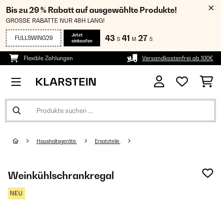
Bis zu 29 % Rabatt auf ausgewählte Produkte!
GROSSE RABATTE NUR 48H LANG!
Jetzt
43
41
27
FULLSWING29
S
M
S
einkaufen
Flexible Zahlungen
Versandkostenfrei ab 100€
Haushaltsgeräte
Ersatzteile
Weinkühlschrankregal
NEU