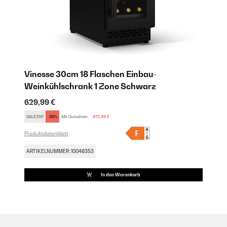
Vinesse 30cm 18 Flaschen Einbau-
Weinkühlschrank 1 Zone Schwarz
629,99 €
SALE25P
-25%
Mit Gutschein:
472,49 €
Produktdatenblatt
ARTIKELNUMMER: 10046353
In den Warenkorb