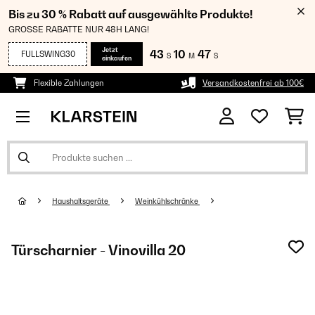
Bis zu 30 % Rabatt auf ausgewählte Produkte!
GROSSE RABATTE NUR 48H LANG!
Jetzt
43
10
46
FULLSWING30
S
M
S
einkaufen
Flexible Zahlungen
Versandkostenfrei ab 100€
Haushaltsgeräte
Weinkühlschränke
Türscharnier - Vinovilla 20