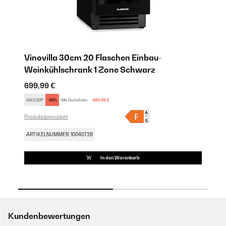
Vinovilla 30cm 20 Flaschen Einbau-
V
Weinkühlschrank 1 Zone Schwarz
W
699,99 €
69
SALE30P
-30%
Mit Gutschein:
489,99 €
SA
Produktdatenblatt
Pro
ARTIKELNUMMER: 10040729
AR
In den Warenkorb
Kundenbewertungen