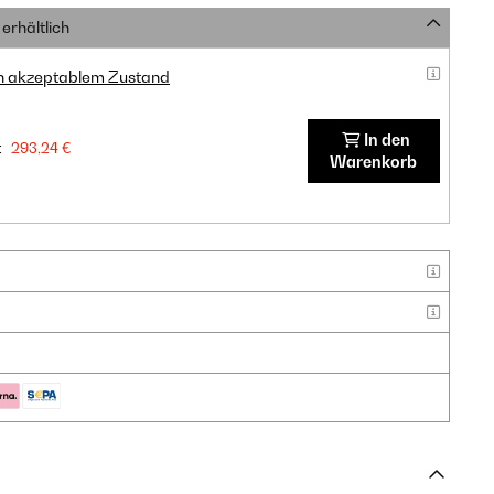
erhältlich
in akzeptablem Zustand
In den
:
293,24 €
Warenkorb