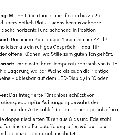
ung:
Mit 88 Litern Innenraum finden bis zu 26
d übersichtlich Platz – sechs herausziehbare
lasche horizontal und schonend in Position.
ent:
Bei einem Betriebsgeräusch von nur 44 dB
o leiser als ein ruhiges Gespräch – ideal für
 offene Küchen, wo Stille zum guten Ton gehört.
eriert:
Der einstellbare Temperaturbereich von 5–18
hle Lagerung weißer Weine als auch die richtige
eine – ablesbar auf dem LED-Display in °C oder
en:
Das integrierte Türschloss schützt vor
ibrationsgedämpfte Aufhängung bewahrt den
n – und der Aktivkohlefilter hält Fremdgerüche fern.
ie doppelt isolierten Türen aus Glas und Edelstahl
e Tannine und Farbstoffe angreifen würde – die
nd gleichzeitig optimal geschützt.