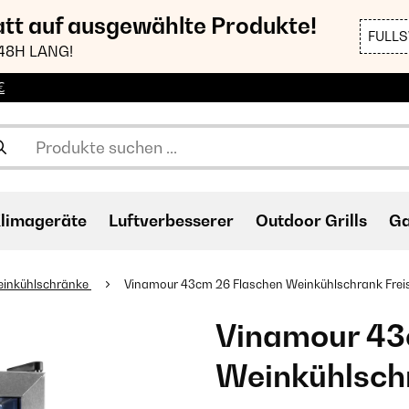
att auf ausgewählte Produkte!
FULL
48H LANG!
€
limageräte
Luftverbesserer
Outdoor Grills
Ga
einkühlschränke
Vinamour 43cm 26 Flaschen Weinkühlschrank Freist
Vinamour 43
Weinkühlschr