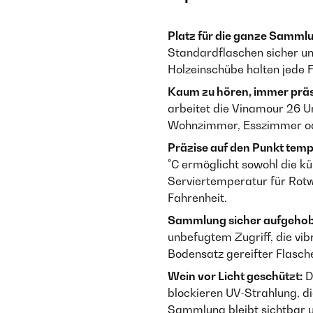
Platz für die ganze Samml
Standardflaschen sicher un
Holzeinschübe halten jede F
Kaum zu hören, immer präs
arbeitet die Vinamour 26 Un
Wohnzimmer, Esszimmer oder
Präzise auf den Punkt temp
°C ermöglicht sowohl die kü
Serviertemperatur für Rotw
Fahrenheit.
Sammlung sicher aufgehob
unbefugtem Zugriff, die v
Bodensatz gereifter Flasche
Wein vor Licht geschützt:
D
blockieren UV-Strahlung, di
Sammlung bleibt sichtbar u