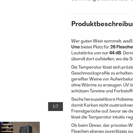
Produktbeschreibu
Wer guten Wein sammelt, weiß: L
Uno
bietet Platz für
26 Flasche
Lautstärke von nur
44 dB
. Dam
überall dort aufstellen, wo di
Die Temperatur lässt sich präzi
Geschmacksprofile zu erhalten
gereifter Weine vor Aufwirbelun
ohne Wärme zu erzeugen. UV-bl
schützen Tannine und Farbstoff
Sechs herausziehbare Holzeinsc
damit Korken nicht austrocknen u
1/7
Fremdgerüche auf, bevor sie d
lässt die Temperatur intuitiv re
Ob beim Dinner, der privaten W
Flaschen ebenso zuverlässig au