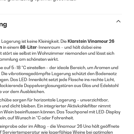
ng
agerung ist keine Kleinigkeit. Die
Klarstein Vinamour 26
n
in einem
88-Liter
-Innenraum – und hält dabei eine
it stört sie selbst im Wohnzimmer niemanden und lässt sich
e Sammlung am schönsten wirkt.
se auf 5–18 °C einstellen – der ideale Bereich, um Aromen und
. Die vibrationsgedämpfte Lagerung schützt den Bodensatz
gen. Das LED-Innenlicht setzt jede Flasche ins rechte Licht,
ockierende Doppelverglasungstüren aus Glas und Edelstahl
e vor dem Ausbleichen.
hübe sorgen für horizontale Lagerung – unverzichtbar,
nd dicht bleiben. Ein integrierter Aktivkohlefilter nimmt
en Wein beeinflussen können. Das Touchpanel mit LED-Display
geln, auf Wunsch in °C oder Fahrenheit.
einprobe oder im Alltag – die Vinamour 26 Uno hält geöffnete
f Serviertemperatur wie lagerfähige Weine bei optimalen