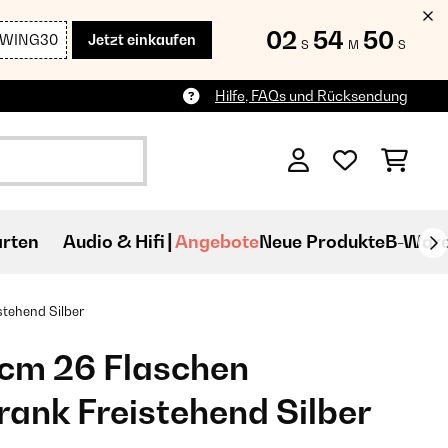
02
54
48
SWING30
Jetzt einkaufen
S
M
S
Hilfe, FAQs und Rücksendung
rten
Audio & Hifi
Angebote
Neue Produkte
B-War
ehend​ Silber
cm 26 Flaschen
ank Freistehend​ Silber