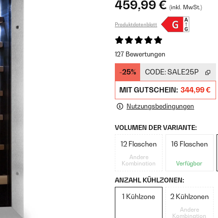
459,99 €
(inkl. MwSt.)
Produktdatenblatt
127 Bewertungen
-25%
CODE:
SALE25P
MIT GUTSCHEIN:
344,99 €
Nutzungsbedingungen
VOLUMEN DER VARIANTE:
12 Flaschen
16 Flaschen
Andere
Kombination
Verfügbar
ANZAHL KÜHLZONEN:
1 Kühlzone
2 Kühlzonen
Andere
Kombination