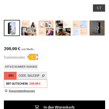
1/7
+2
299,99 €
(inkl. MwSt.)
Produktdatenblatt
ARTIKELNUMMER: 10045805
-30%
CODE:
SALE30P
MIT GUTSCHEIN:
209,99 €
Nutzungsbedingungen
In den Warenkorb