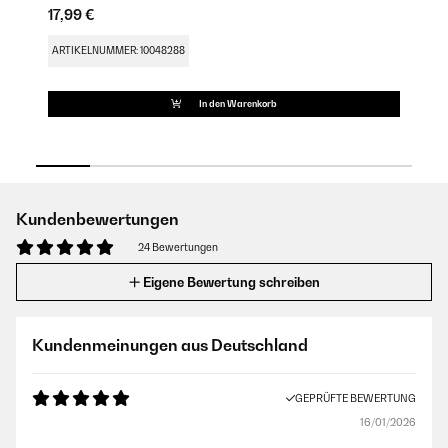
17,99 €
11
ARTIKELNUMMER: 10048288
AR
In den Warenkorb
Kundenbewertungen
24 Bewertungen
Eigene Bewertung schreiben
Kundenmeinungen aus Deutschland
GEPRÜFTE BEWERTUNG
16/01/2026