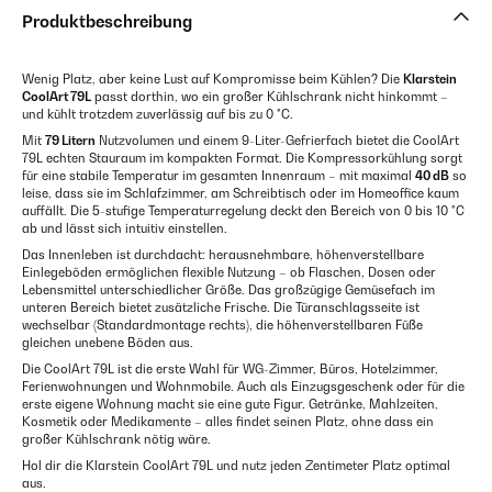
Produktbeschreibung
Wenig Platz, aber keine Lust auf Kompromisse beim Kühlen? Die
Klarstein
CoolArt 79L
passt dorthin, wo ein großer Kühlschrank nicht hinkommt –
und kühlt trotzdem zuverlässig auf bis zu 0 °C.
Mit
79 Litern
Nutzvolumen und einem 9-Liter-Gefrierfach bietet die CoolArt
79L echten Stauraum im kompakten Format. Die Kompressorkühlung sorgt
für eine stabile Temperatur im gesamten Innenraum – mit maximal
40 dB
so
leise, dass sie im Schlafzimmer, am Schreibtisch oder im Homeoffice kaum
auffällt. Die 5-stufige Temperaturregelung deckt den Bereich von 0 bis 10 °C
ab und lässt sich intuitiv einstellen.
Das Innenleben ist durchdacht: herausnehmbare, höhenverstellbare
Einlegeböden ermöglichen flexible Nutzung – ob Flaschen, Dosen oder
Lebensmittel unterschiedlicher Größe. Das großzügige Gemüsefach im
unteren Bereich bietet zusätzliche Frische. Die Türanschlagsseite ist
wechselbar (Standardmontage rechts), die höhenverstellbaren Füße
gleichen unebene Böden aus.
Die CoolArt 79L ist die erste Wahl für WG-Zimmer, Büros, Hotelzimmer,
Ferienwohnungen und Wohnmobile. Auch als Einzugsgeschenk oder für die
erste eigene Wohnung macht sie eine gute Figur. Getränke, Mahlzeiten,
Kosmetik oder Medikamente – alles findet seinen Platz, ohne dass ein
großer Kühlschrank nötig wäre.
Hol dir die Klarstein CoolArt 79L und nutz jeden Zentimeter Platz optimal
aus.