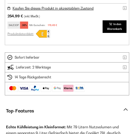
Kaufen Sie dieses Produkt in akzeptablem Zustand
254,99 €
(inkl. MwSt.)
In den
SALE30P
-30%
Mit Gutschein:
178,49 €
Warenkorb
Produktdatenblatt
Sofort lieferbar
Lieferzeit: 2 Werktage
14 Tage Rückgaberecht
Top-Features
Echte Kühlleistung im Kleinformat:
Mit 79 Litern Nutzvolumen und
einem separaten 9-Liter-Gefrierfach bietet die CoolArt 79L deutlich