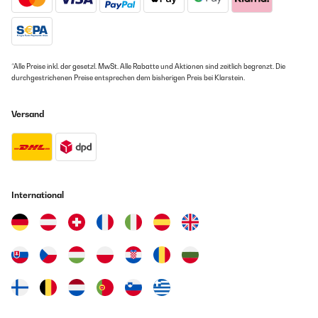
03/12/2024
Ha soddisfatto le mie aspettative. Comodo ed elegante.
Funzionamento ottimo.
Utente Amazon
*Alle Preise inkl. der gesetzl. MwSt. Alle Rabatte und Aktionen sind zeitlich begrenzt. Die
durchgestrichenen Preise entsprechen dem bisherigen Preis bei Klarstein.
Übersetzen
Versand
GEPRÜFTE BEWERTUNG
18/08/2024
Muy práctica, pero pequeña
Usuario/a de amazon
International
Übersetzen
GEPRÜFTE BEWERTUNG
20/10/2023
Il est assez silencieux et, bien qu',il mette un certain temps à
refroidir les boissons, il les garde bien au frais, y compris le lait.
C',était très pratique pour nos invités, qui pouvaient ainsi se