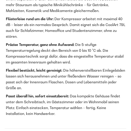
mehr Stauraum als typische Minikühlschränke – für Getränke,
Mahlzeiten, Kosmetik und Medikamente gleichermaßen.
Flüsterleise rund um die Uhr:
Der Kompressor arbeitet mit maximal 40
dB – leiser als ein normales Gespräch. Damit eignet sich die CoolArt 79L
auch für Schlafzimmer, Homeoffice und Studentenzimmer, ohne zu
stören.
Präzise Temperatur, ganz ohne Aufwand:
Die 5-stufige
Temperaturregelung deckt den Bereich von 0 bis 10 °C ab. Die
Kompressortechnik sorgt dafür, dass die eingestellte Temperatur stabil
im gesamten Innenraum gehalten wird.
Flexibel bestückt, leicht gereinigt:
Die höhenverstellbaren Einlegeböden
lassen sich herausnehmen und unter fließendem Wasser reinigen – so
passt sich der Innenraum Flaschen, Dosen und Lebensmitteln jeder
Größe an.
Passt überall hin, sofort einsatzbereit:
Das kompakte Gehäuse findet
unter dem Schreibtisch, im Gästezimmer oder im Wohnmobil seinen
Platz. Einfach einstecken, Temperatur wählen – fertig. Keine
Installation, kein Handwerker.