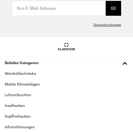
Parfait fonctionne très bien
gut. Tetris lässt grüßen.
Amazon-Benutzer
Utilisateur d'Amazon
Datenschutzhinweis
Übersetzen
GEPRÜFTE BEWERTUNG
17/12/2024
GEPRÜFTE BEWERTUNG
Klein und kompakt
01/08/2025
Amazon-Benutzer
Buon prodotto. Unica pecca lo spazio per le bottiglie il gancio di
ferro si stacca in continuazione. Va incollato
Beliebte Kategorien
Utente Amazon
Weinkühlschränke
GEPRÜFTE BEWERTUNG
Übersetzen
11/09/2022
Mobile Klimaanlagen
Wir haben den Kühlschrank in erster Linie für die heißen
Luftentfeuchter
Sommermonate in unserer Dachgeschoßwohnung im Kinderzimmer
GEPRÜFTE BEWERTUNG
benutzt, um uns mit kühlen Lappen und Getränken zu versorgen.Er hat
23/05/2025
seinen Dienst wunderbar geleistet und geht jetzt in den Winterurlaub.Je
Inselhauben
nach Entwicklung der Energiesituation nehmen wir ihn im späten
J’adore!!! les motifs sont très mimi et le frigo s’adapte très bien
Frühjahr wieder in Betrieb.Ich kann ihn auch als Medikamenten- oder
Kopffreihauben
dans mon appart
Make-Up-Kühlrschrank empfehlen, die Temperatureinstellung
funktioniert super.
Utilisateur d'Amazon
Infrarotheizungen
Amazon-Benutzer