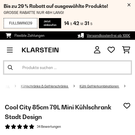
Bis zu 29 % Rabatt auf ausgewählte Produkte!
GROSSE RABATTE NUR 48H LANG!
Jetzt
14
42
31
FULLSWING29
S
M
S
einkaufen
Flexible Zahlungen
Versandkostenfrei ab 100€
sgeräte
Kühlschränke & Gefrierschränke
Kühl-Gefrierkombinationen
Cool City 85cm 79L Mini Kühlschrank​
Stadt Design
24 Bewertungen