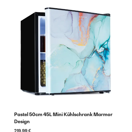
Pastel 50cm 45L Mini Kühlschrank​ Marmor
P
Design
D
219,99 €
27