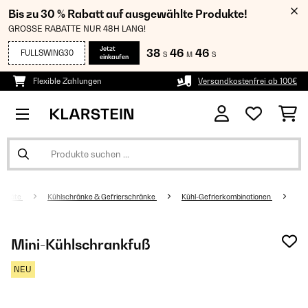
Bis zu 30 % Rabatt auf ausgewählte Produkte!
GROSSE RABATTE NUR 48H LANG!
Jetzt
38
46
46
FULLSWING30
S
M
S
einkaufen
Flexible Zahlungen
Versandkostenfrei ab 100€
sgeräte
Kühlschränke & Gefrierschränke
Kühl-Gefrierkombinationen
Mini-Kühlschrankfuß
NEU