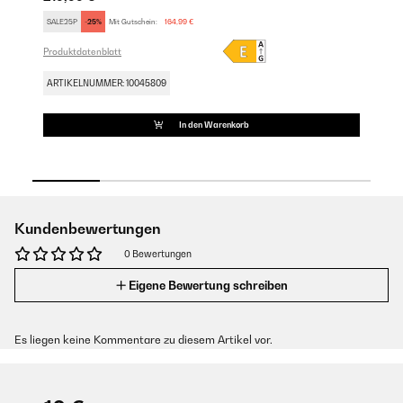
SALE25P
-25%
Mit Gutschein:
164,99 €
SA
Produktdatenblatt
Pro
ARTIKELNUMMER: 10045809
AR
In den Warenkorb
Kundenbewertungen
0 Bewertungen
Eigene Bewertung schreiben
Es liegen keine Kommentare zu diesem Artikel vor.