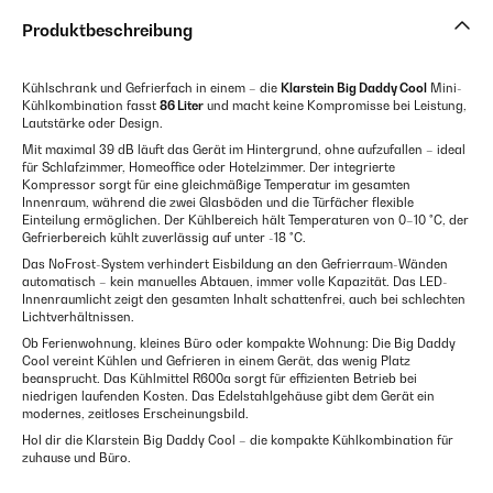
Produktbeschreibung
Kühlschrank und Gefrierfach in einem – die
Klarstein Big Daddy Cool
Mini-
Kühlkombination fasst
86 Liter
und macht keine Kompromisse bei Leistung,
Lautstärke oder Design.
Mit maximal 39 dB läuft das Gerät im Hintergrund, ohne aufzufallen – ideal
für Schlafzimmer, Homeoffice oder Hotelzimmer. Der integrierte
Kompressor sorgt für eine gleichmäßige Temperatur im gesamten
Innenraum, während die zwei Glasböden und die Türfächer flexible
Einteilung ermöglichen. Der Kühlbereich hält Temperaturen von 0–10 °C, der
Gefrierbereich kühlt zuverlässig auf unter -18 °C.
Das NoFrost-System verhindert Eisbildung an den Gefrierraum-Wänden
automatisch – kein manuelles Abtauen, immer volle Kapazität. Das LED-
Innenraumlicht zeigt den gesamten Inhalt schattenfrei, auch bei schlechten
Lichtverhältnissen.
Ob Ferienwohnung, kleines Büro oder kompakte Wohnung: Die Big Daddy
Cool vereint Kühlen und Gefrieren in einem Gerät, das wenig Platz
beansprucht. Das Kühlmittel R600a sorgt für effizienten Betrieb bei
niedrigen laufenden Kosten. Das Edelstahlgehäuse gibt dem Gerät ein
modernes, zeitloses Erscheinungsbild.
Hol dir die Klarstein Big Daddy Cool – die kompakte Kühlkombination für
zuhause und Büro.