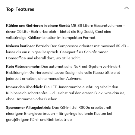
Top-Features
Kühlen und Gefrieren in einem Gerät:
Mit 86 Litern Gesamtvolumen –
davon 25 Liter Gefrierbereich – bietet die Big Daddy Cool eine
vollständige Kühlkombination im kompakten Format.
Nahezu lautloser Betrieb:
Der Kompressor arbeitet mit maximal 39 dB –
leiser als ein ruhiges Gespräch. Geeignet fürs Schlafzimmer,
Homeoffice und überall dort, wo Stille zählt.
Kein Abtauen mehr:
Das automatische NoFrost-System verhindert
Eisbildung im Gefrierbereich zuverlässig – die volle Kapazität bleibt
jederzeit erhalten, ohne manuellen Aufwand.
Immer den Überblick:
Die LED-Innenraumbeleuchtung erhellt den
Kühlbereich schattenfrei – du siehst auf den ersten Blick, was drin ist,
ohne Umräumen oder Suchen.
Sparsamer Alltagsbetrieb:
Das Kühlmittel R600a arbeitet mit
niedrigem Energieverbrauch – für geringe laufende Kosten bei
ganzjährigem Kühl- und Gefrierbetrieb.