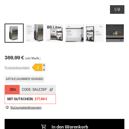
1/9
+4
369,99 €
(inkl. MwSt.)
Produktdatenblatt
ARTIKELNUMMER: 10045851
-25%
CODE:
SALE25P
MIT GUTSCHEIN:
277,49 €
Nutzungsbedingungen
In den Warenkorb