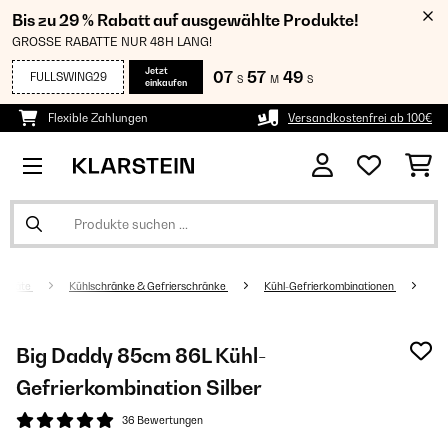
Bis zu 29 % Rabatt auf ausgewählte Produkte!
GROSSE RABATTE NUR 48H LANG!
Jetzt
07
57
49
FULLSWING29
S
M
S
einkaufen
Flexible Zahlungen
Versandkostenfrei ab 100€
sgeräte
Kühlschränke & Gefrierschränke
Kühl-Gefrierkombinationen
Big Daddy 85cm 86L Kühl-
Gefrierkombination​ Silber
36 Bewertungen