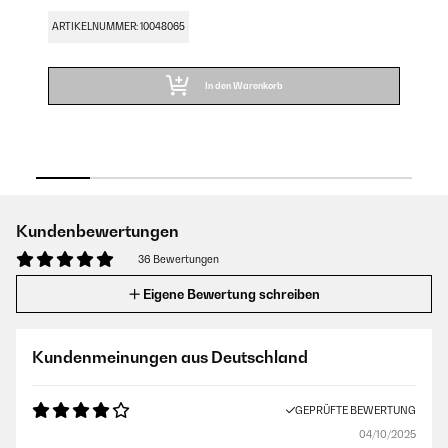
11
ARTIKELNUMMER: 10048065
AR
In den Warenkorb
Kundenbewertungen
36 Bewertungen
Eigene Bewertung schreiben
Kundenmeinungen aus Deutschland
GEPRÜFTE BEWERTUNG
04/10/2025