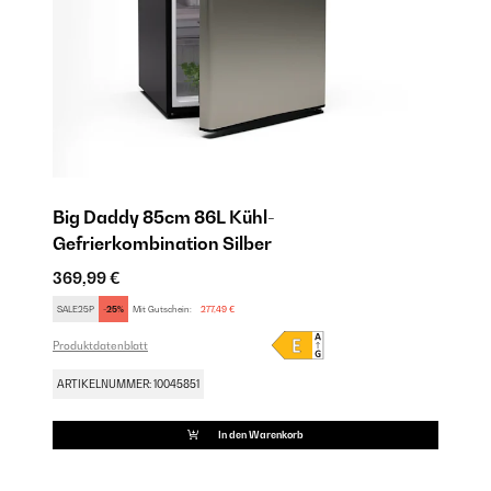
Big Daddy 85cm 86L Kühl-
I
Gefrierkombination​ Silber
G
369,99 €
36
SALE25P
-25%
Mit Gutschein:
277,49 €
SA
Produktdatenblatt
Pro
ARTIKELNUMMER: 10045851
AR
In den Warenkorb