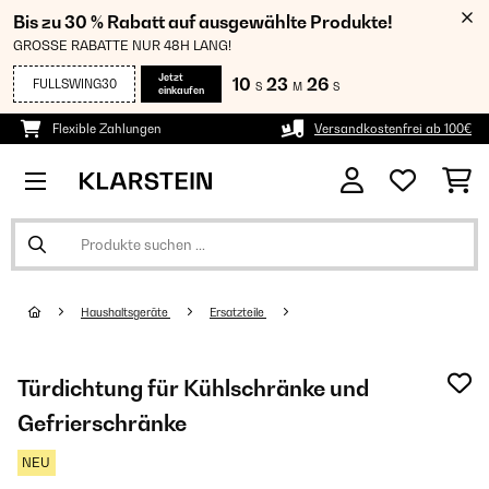
Bis zu 30 % Rabatt auf ausgewählte Produkte!
GROSSE RABATTE NUR 48H LANG!
Jetzt
10
23
25
FULLSWING30
S
M
S
einkaufen
Flexible Zahlungen
Versandkostenfrei ab 100€
Haushaltsgeräte
Ersatzteile
Türdichtung für Kühlschränke und
Gefrierschränke
NEU