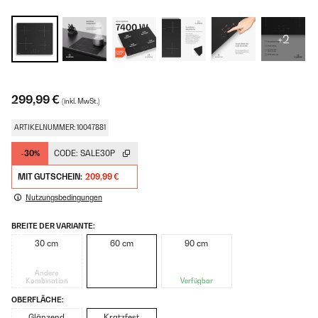
+2
299,99 €
(inkl. MwSt.)
ARTIKELNUMMER: 10047881
-30%
CODE:
SALE30P
MIT GUTSCHEIN:
209,99 €
Nutzungsbedingungen
BREITE DER VARIANTE:
30 cm
60 cm
90 cm
Andere
Kombination
Verfügbar
OBERFLÄCHE:
Glänzend
Kratzfest