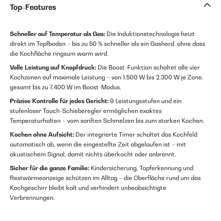
Top-Features
Schneller auf Temperatur als Gas:
Die Induktionstechnologie heizt
direkt im Topfboden – bis zu 50 % schneller als ein Gasherd, ohne dass
die Kochfläche ringsum warm wird.
Volle Leistung auf Knopfdruck:
Die Boost-Funktion schaltet alle vier
Kochzonen auf maximale Leistung – von 1.500 W bis 2.300 W je Zone,
gesamt bis zu 7.400 W im Boost-Modus.
Präzise Kontrolle für jedes Gericht:
9 Leistungsstufen und ein
stufenloser Touch-Schieberegler ermöglichen exaktes
Temperaturhalten – vom sanften Schmelzen bis zum starken Kochen.
Kochen ohne Aufsicht:
Der integrierte Timer schaltet das Kochfeld
automatisch ab, wenn die eingestellte Zeit abgelaufen ist – mit
akustischem Signal, damit nichts überkocht oder anbrennt.
Sicher für die ganze Familie:
Kindersicherung, Topferkennung und
Restwärmeanzeige schützen im Alltag – die Oberfläche rund um das
Kochgeschirr bleibt kalt und verhindert unbeabsichtigte
Verbrennungen.