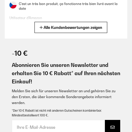
C’est un très bon produit, ça fonctionne très bien livré avant la
date
Utilisateur d'Amazon
Alle Kundenbewertungen zeigen
Übersetzen
GEPRÜFTE BEWERTUNG
02/12/2025
-10 €
Perfecta
Abonnieren Sie unseren Newsletter und
Usuario/a de amazon
erhalten Sie 10 € Rabatt* auf Ihren nächsten
Einkauf!
Übersetzen
Melden Sie sich für unseren Newsletter an und gehören Sie zu
GEPRÜFTE BEWERTUNG
den Ersten, die über kommende Sonderangebote informiert
werden.
15/10/2025
*Der 10 € Rabatt ist nicht mit anderen Gutscheinen kombinierbar.
Good
Mindestbestellwert 100 €.
Amazon user