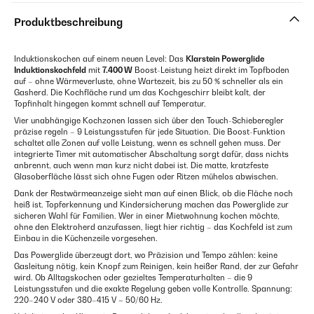
Produktbeschreibung
Induktionskochen auf einem neuen Level: Das
Klarstein Powerglide
Induktionskochfeld
mit
7.400 W
Boost-Leistung heizt direkt im Topfboden
auf – ohne Wärmeverluste, ohne Wartezeit, bis zu 50 % schneller als ein
Gasherd. Die Kochfläche rund um das Kochgeschirr bleibt kalt, der
Topfinhalt hingegen kommt schnell auf Temperatur.
Vier unabhängige Kochzonen lassen sich über den Touch-Schieberegler
präzise regeln – 9 Leistungsstufen für jede Situation. Die Boost-Funktion
schaltet alle Zonen auf volle Leistung, wenn es schnell gehen muss. Der
integrierte Timer mit automatischer Abschaltung sorgt dafür, dass nichts
anbrennt, auch wenn man kurz nicht dabei ist. Die matte, kratzfeste
Glasoberfläche lässt sich ohne Fugen oder Ritzen mühelos abwischen.
Dank der Restwärmeanzeige sieht man auf einen Blick, ob die Fläche noch
heiß ist. Topferkennung und Kindersicherung machen das Powerglide zur
sicheren Wahl für Familien. Wer in einer Mietwohnung kochen möchte,
ohne den Elektroherd anzufassen, liegt hier richtig – das Kochfeld ist zum
Einbau in die Küchenzeile vorgesehen.
Das Powerglide überzeugt dort, wo Präzision und Tempo zählen: keine
Gasleitung nötig, kein Knopf zum Reinigen, kein heißer Rand, der zur Gefahr
wird. Ob Alltagskochen oder gezieltes Temperaturhalten – die 9
Leistungsstufen und die exakte Regelung geben volle Kontrolle. Spannung:
220–240 V oder 380–415 V ~ 50/60 Hz.