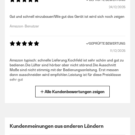
24/12/2025
Gut und schnell einzubauen!Wie gut das Gerät ist wird sich noch zeigen
Amazon-Benutzer
GEPRÜFTE BEWERTUNG
11/12/2025
Amazon typisch: schnelle Lieferung.Kochfeld ist sehr schön und gut zu
bedienen.Die Lüfter sind hörbar aber nicht störend.Die Ausschnitt
Maße sind nicht stimmig mit der Bedienungsanleitung. Erst messen
dann ausschneiden wird empfohlen.Leistung ist für diese Preisklasse
sehr gut
Amazon-Benutzer
Alle Kundenbewertungen zeigen
GEPRÜFTE BEWERTUNG
09/10/2025
Funktioniert einwandfrei und die Zahlen sind sehr gut zu lesen.Kochen
Kundenmeinungen aus anderen Ländern
macht noch mehr Spaß.