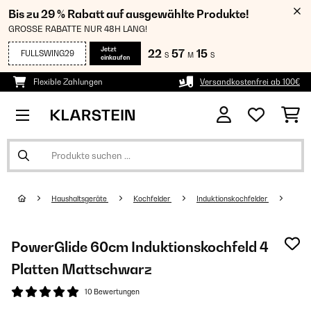
Bis zu 29 % Rabatt auf ausgewählte Produkte!
GROSSE RABATTE NUR 48H LANG!
Jetzt
22
57
15
FULLSWING29
S
M
S
einkaufen
Flexible Zahlungen
Versandkostenfrei ab 100€
Haushaltsgeräte
Kochfelder
Induktionskochfelder
PowerGlide 60cm Induktionskochfeld 4
Platten Mattschwarz
10 Bewertungen