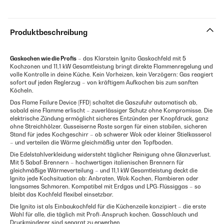
Produktbeschreibung
Gaskochen wie die Profis
– das Klarstein Ignito Gaskochfeld mit 5
Kochzonen und 11,1 kW Gesamtleistung bringt direkte Flammenregelung und
volle Kontrolle in deine Küche. Kein Vorheizen, kein Verzögern: Gas reagiert
sofort auf jeden Reglerzug – von kräftigem Aufkochen bis zum sanften
Köcheln.
Das Flame Failure Device (FFD) schaltet die Gaszufuhr automatisch ab,
sobald eine Flamme erlischt – zuverlässiger Schutz ohne Kompromisse. Die
elektrische Zündung ermöglicht sicheres Entzünden per Knopfdruck, ganz
ohne Streichhölzer. Gusseiserne Roste sorgen für einen stabilen, sicheren
Stand für jedes Kochgeschirr – ob schwerer Wok oder kleiner Stielkasserol
– und verteilen die Wärme gleichmäßig unter den Topfboden.
Die Edelstahlverkleidung widersteht täglicher Reinigung ohne Glanzverlust.
Mit 5 Sabaf-Brennern – hochwertigen italienischen Brennern für
gleichmäßige Wärmeverteilung – und 11,1 kW Gesamtleistung deckt die
Ignito jede Kochsituation ab: Anbraten, Wok-Kochen, Flambieren oder
langsames Schmoren. Kompatibel mit Erdgas und LPG-Flüssiggas – so
bleibt das Kochfeld flexibel einsetzbar.
Die Ignito ist als Einbaukochfeld für die Küchenzeile konzipiert – die erste
Wahl für alle, die täglich mit Profi-Anspruch kochen. Gasschlauch und
Druckminderer sind separat zu erwerben.