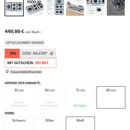
+2
449,99 €
(inkl. MwSt.)
ARTIKELNUMMER: 10046561
-35%
CODE:
SALE35P
MIT GUTSCHEIN:
292,49 €
Nutzungsbedingungen
GRÖSSE DER VARIANTE:
30 cm
60 cm
75 cm
90 cm
Andere
Andere
Kombination
Kombination
Verfügbar
FARBE:
Schwarz
Silber
Weiß