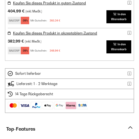
Kaufen Sie dieses Produkt in gutem Zustand
404,99 €
(inkl. MwSt.)
In den
Warenkorb
SALE35P
-35%
Mit Gutschein:
263,24 €
Kaufen Sie dieses Produkt in akzeptablem Zustand
382,99 €
(inkl. MwSt.)
In den
Warenkorb
SALE35P
-35%
Mit Gutschein:
248,94 €
Sofort lieferbar
Lieferzeit: 1 - 2 Werktage
14 Tage Rückgaberecht
Top-Features