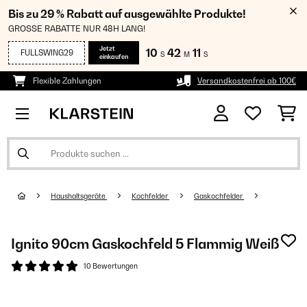
Bis zu 29 % Rabatt auf ausgewählte Produkte!
GROSSE RABATTE NUR 48H LANG!
Jetzt
10
42
11
FULLSWING29
S
M
S
einkaufen
Flexible Zahlungen
Versandkostenfrei ab 100€
Haushaltsgeräte
Kochfelder
Gaskochfelder
Ignito 90cm Gaskochfeld 5 Flammig Weiß
10 Bewertungen