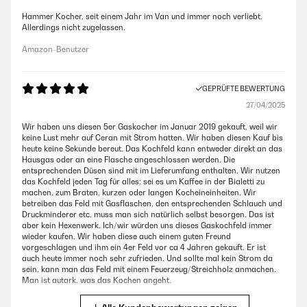
Hammer Kocher, seit einem Jahr im Van und immer noch verliebt.
Allerdings nicht zugelassen.
Amazon-Benutzer
GEPRÜFTE BEWERTUNG
27/04/2025
Wir haben uns diesen 5er Gaskocher im Januar 2019 gekauft, weil wir
keine Lust mehr auf Ceran mit Strom hatten. Wir haben diesen Kauf bis
heute keine Sekunde bereut. Das Kochfeld kann entweder direkt an das
Hausgas oder an eine Flasche angeschlossen werden. Die
entsprechenden Düsen sind mit im Lieferumfang enthalten. Wir nutzen
das Kochfeld jeden Tag für alles; sei es um Kaffee in der Bialetti zu
machen, zum Braten, kurzen oder langen Kocheineinheiten. Wir
betreiben das Feld mit Gasflaschen, den entsprechenden Schlauch und
Druckminderer etc. muss man sich natürlich selbst besorgen. Das ist
aber kein Hexenwerk. Ich/wir würden uns dieses Gaskochfeld immer
wieder kaufen. Wir haben diese auch einem guten Freund
vorgeschlagen und ihm ein 4er Feld vor ca 4 Jahren gekauft. Er ist
auch heute immer noch sehr zufrieden. Und sollte mal kein Strom da
sein, kann man das Feld mit einem Feuerzeug/Streichholz anmachen.
Man ist autark, was das Kochen angeht.
Amazon-Benutzer