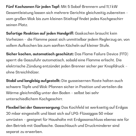
Fünf Kochzonen für jeden Topf:
Mit 5 Sabaf-Brennern und 11,1 kW
Gesamtleistung lassen sich mehrere Gerichte gleichzeitig zubereiten –
vom großen Wok bis zum kleinen Stieltopf findet jedes Kochgeschirr
seinen Platz.
Sofortige Reaktion auf jeden Handgriff:
Gaskochen braucht kein
Vorheizen – die Flamme passt sich unmittelbar jedem Reglerzug an, von
vollem Aufkochen bis zum sanften Köcheln auf kleiner Stufe.
Sicher kochen, automatisch geschützt:
Das Flame Failure Device (FFD)
sperrt die Gaszufuhr automatisch, sobald eine Flamme erlischt. Die
elektrische Zündung entzündet jeden Brenner sicher per Knopfdruck –
ohne Streichhölzer.
Stabil und langlebig aufgestellt:
Die gusseisernen Roste halten auch
schwere Töpfe und Wok-Pfannen sicher in Position und verteilen die
Wärme gleichmäßig unter den Boden – selbst bei sehr
unterschiedlichem Kochgeschirr.
Flexibel bei der Gasversorgung:
Das Kochfeld ist werkseitig auf Erdgas
20 mbar eingestellt und lässt sich auf LPG-Flüssiggas 50 mbar
umrüsten – geeignet für Haushalte mit Erdgasanschluss ebenso wie für
den Betrieb mit Gasflasche. Gasschlauch und Druckminderer sind
separat zu erwerben.