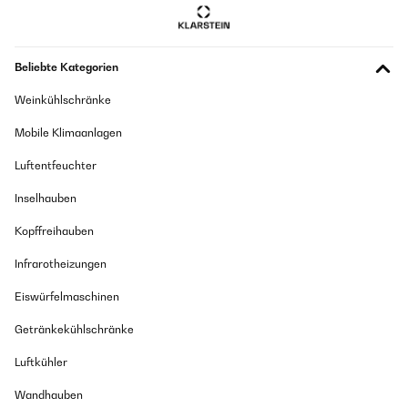
Het filter aangeschaft als reserve en om te wisselen tijdens het
reinigen. Het filter past probleemloos in de Kolbe (KKT) Free 90
(en vast ook in de Free 60).Ontvangen met een klein deukje in het
gaas (Foei, DHL) maar daar zie je bij de Free 90 niets van.Prima
Beliebte Kategorien
koop, goed betaalbaar en vliegensvlug verzonden (en ontvangen
)
Weinkühlschränke
Amazon-gebruiker
Mobile Klimaanlagen
Übersetzen
Luftentfeuchter
Inselhauben
Kopffreihauben
Infrarotheizungen
Eiswürfelmaschinen
Getränkekühlschränke
Luftkühler
Wandhauben