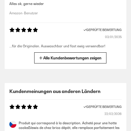
Alles ok, gerne wieder
Amazon-Benutzer
GEPRÜFTE BEWERTUNG
03/01/2025
...für die Originalen. Auswaschbar und fast ewig verwendbar!
Amazon-Benutzer
Alle Kundenbewertungen zeigen
GEPRÜFTE BEWERTUNG
17/05/2024
Passen perfekt . Super schneller Versand alles perfekt. Außer das
Kundenmeinungen aus anderen Ländern
Preis-Leistungs-Verhältnis ,sind sie wirklich teuer im Vergleich zu
anderen Abzugs -Hauben, deshalb leider nur vier Sterne.
GEPRÜFTE BEWERTUNG
Amazon-Benutzer
22/02/2026
Produit qui correspond à la description. Acheté pour une hotte
GEPRÜFTE BEWERTUNG
cooke&lewis de chez brico dépôt, elle remplace parfaitement les