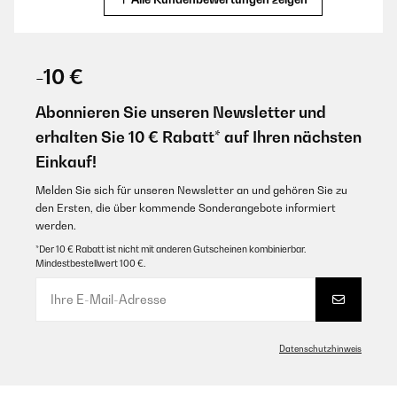
GEPRÜFTE BEWERTUNG
23/04/2025
-10 €
Tool !
Abonnieren Sie unseren Newsletter und
Amazon user
erhalten Sie 10 € Rabatt* auf Ihren nächsten
Einkauf!
Übersetzen
Melden Sie sich für unseren Newsletter an und gehören Sie zu
GEPRÜFTE BEWERTUNG
den Ersten, die über kommende Sonderangebote informiert
werden.
02/12/2023
*Der 10 € Rabatt ist nicht mit anderen Gutscheinen kombinierbar.
Semplicemente perfetto, originale, prezzo, giusto. Ottimo
Mindestbestellwert 100 €.
acquisto.
Utente Amazon
Übersetzen
Datenschutzhinweis
GEPRÜFTE BEWERTUNG
11/08/2023