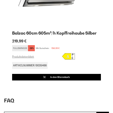
Balzac 60cm 605m³/h Kopffreihaube Silber
219,99 €
FULLSWING28
-28%
Mit Gutschein:
158,39 €
Produktdatenblatt
ARTIKELNUMMER: 10035466
In den Warenkorb
FAQ