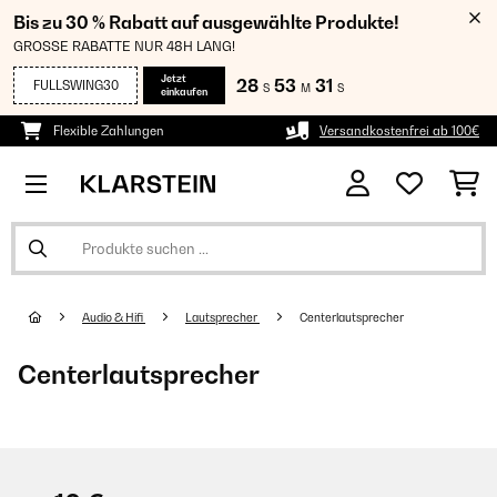
Bis zu 30 % Rabatt auf ausgewählte Produkte!
GROSSE RABATTE NUR 48H LANG!
Jetzt
28
53
31
FULLSWING30
S
M
S
einkaufen
Flexible Zahlungen
Versandkostenfrei ab 100€
Audio & Hifi
Lautsprecher
Centerlautsprecher
Centerlautsprecher