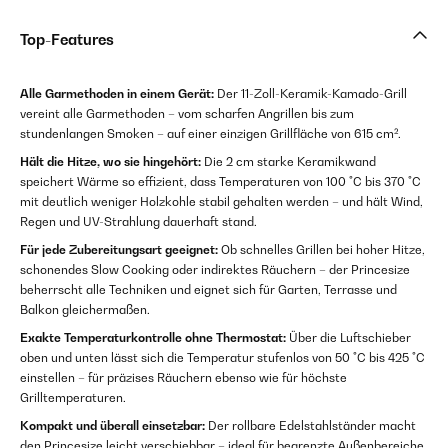
Top-Features
Alle Garmethoden in einem Gerät:
Der 11-Zoll-Keramik-Kamado-Grill
vereint alle Garmethoden – vom scharfen Angrillen bis zum
stundenlangen Smoken – auf einer einzigen Grillfläche von 615 cm².
Hält die Hitze, wo sie hingehört:
Die 2 cm starke Keramikwand
speichert Wärme so effizient, dass Temperaturen von 100 °C bis 370 °C
mit deutlich weniger Holzkohle stabil gehalten werden – und hält Wind,
Regen und UV-Strahlung dauerhaft stand.
Für jede Zubereitungsart geeignet:
Ob schnelles Grillen bei hoher Hitze,
schonendes Slow Cooking oder indirektes Räuchern – der Princesize
beherrscht alle Techniken und eignet sich für Garten, Terrasse und
Balkon gleichermaßen.
Exakte Temperaturkontrolle ohne Thermostat:
Über die Luftschieber
oben und unten lässt sich die Temperatur stufenlos von 50 °C bis 425 °C
einstellen – für präzises Räuchern ebenso wie für höchste
Grilltemperaturen.
Kompakt und überall einsetzbar:
Der rollbare Edelstahlständer macht
den Princesize leicht verschiebbar – ideal für begrenzte Außenbereiche,