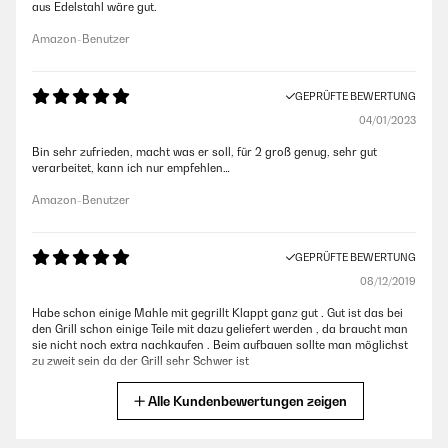
aus Edelstahl wäre gut.
Amazon-Benutzer
GEPRÜFTE BEWERTUNG
04/01/2023
Bin sehr zufrieden, macht was er soll, für 2 groß genug, sehr gut
verarbeitet, kann ich nur empfehlen…
Amazon-Benutzer
GEPRÜFTE BEWERTUNG
08/12/2019
Habe schon einige Mahle mit gegrillt Klappt ganz gut . Gut ist das bei
den Grill schon einige Teile mit dazu geliefert werden , da braucht man
sie nicht noch extra nachkaufen . Beim aufbauen sollte man möglichst
zu zweit sein da der Grill sehr Schwer ist
Amazon-Benutzer
Alle Kundenbewertungen zeigen