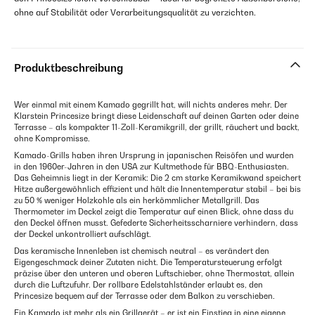
ohne auf Stabilität oder Verarbeitungsqualität zu verzichten.
Produktbeschreibung
Wer einmal mit einem Kamado gegrillt hat, will nichts anderes mehr. Der
Klarstein Princesize bringt diese Leidenschaft auf deinen Garten oder deine
Terrasse – als kompakter 11-Zoll-Keramikgrill, der grillt, räuchert und backt,
ohne Kompromisse.
Kamado-Grills haben ihren Ursprung in japanischen Reisöfen und wurden
in den 1960er-Jahren in den USA zur Kultmethode für BBQ-Enthusiasten.
Das Geheimnis liegt in der Keramik: Die 2 cm starke Keramikwand speichert
Hitze außergewöhnlich effizient und hält die Innentemperatur stabil – bei bis
zu 50 % weniger Holzkohle als ein herkömmlicher Metallgrill. Das
Thermometer im Deckel zeigt die Temperatur auf einen Blick, ohne dass du
den Deckel öffnen musst. Gefederte Sicherheitsscharniere verhindern, dass
der Deckel unkontrolliert aufschlägt.
Das keramische Innenleben ist chemisch neutral – es verändert den
Eigengeschmack deiner Zutaten nicht. Die Temperatursteuerung erfolgt
präzise über den unteren und oberen Luftschieber, ohne Thermostat, allein
durch die Luftzufuhr. Der rollbare Edelstahlständer erlaubt es, den
Princesize bequem auf der Terrasse oder dem Balkon zu verschieben.
Ein Kamado ist mehr als ein Grillgerät – er ist ein Einstieg in eine eigene