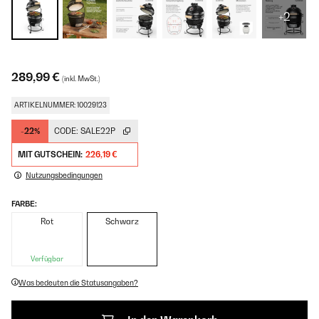
+2
289,99 €
(inkl. MwSt.)
ARTIKELNUMMER: 10029123
-22%
CODE:
SALE22P
MIT GUTSCHEIN:
226,19 €
Nutzungsbedingungen
FARBE:
Rot
Schwarz
Verfügbar
Was bedeuten die Statusangaben?