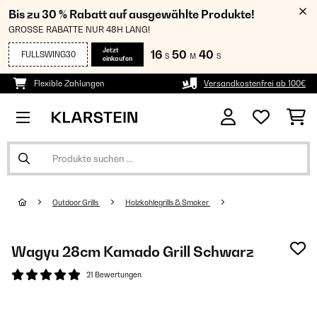
Bis zu 30 % Rabatt auf ausgewählte Produkte!
GROSSE RABATTE NUR 48H LANG!
Jetzt
16
50
39
FULLSWING30
S
M
S
einkaufen
Flexible Zahlungen
Versandkostenfrei ab 100€
Outdoor Grills
Holzkohlegrills & Smoker
Wagyu 28cm Kamado Grill​ Schwarz
21 Bewertungen