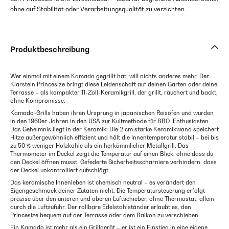
ohne auf Stabilität oder Verarbeitungsqualität zu verzichten.
Produktbeschreibung
Wer einmal mit einem Kamado gegrillt hat, will nichts anderes mehr. Der
Klarstein Princesize bringt diese Leidenschaft auf deinen Garten oder deine
Terrasse – als kompakter 11-Zoll-Keramikgrill, der grillt, räuchert und backt,
ohne Kompromisse.
Kamado-Grills haben ihren Ursprung in japanischen Reisöfen und wurden
in den 1960er-Jahren in den USA zur Kultmethode für BBQ-Enthusiasten.
Das Geheimnis liegt in der Keramik: Die 2 cm starke Keramikwand speichert
Hitze außergewöhnlich effizient und hält die Innentemperatur stabil – bei bis
zu 50 % weniger Holzkohle als ein herkömmlicher Metallgrill. Das
Thermometer im Deckel zeigt die Temperatur auf einen Blick, ohne dass du
den Deckel öffnen musst. Gefederte Sicherheitsscharniere verhindern, dass
der Deckel unkontrolliert aufschlägt.
Das keramische Innenleben ist chemisch neutral – es verändert den
Eigengeschmack deiner Zutaten nicht. Die Temperatursteuerung erfolgt
präzise über den unteren und oberen Luftschieber, ohne Thermostat, allein
durch die Luftzufuhr. Der rollbare Edelstahlständer erlaubt es, den
Princesize bequem auf der Terrasse oder dem Balkon zu verschieben.
Ein Kamado ist mehr als ein Grillgerät – er ist ein Einstieg in eine eigene