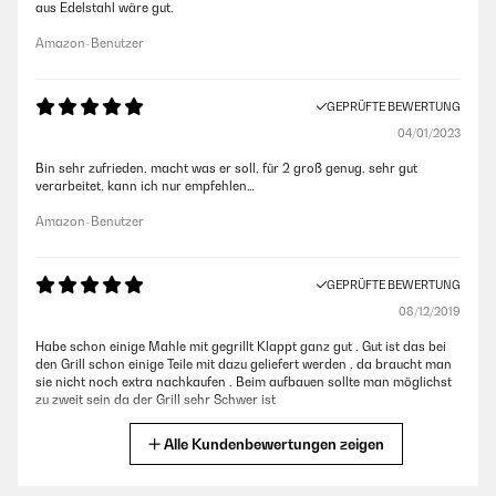
aus Edelstahl wäre gut.
Amazon-Benutzer
GEPRÜFTE BEWERTUNG
04/01/2023
Bin sehr zufrieden, macht was er soll, für 2 groß genug, sehr gut
verarbeitet, kann ich nur empfehlen…
Amazon-Benutzer
GEPRÜFTE BEWERTUNG
08/12/2019
Habe schon einige Mahle mit gegrillt Klappt ganz gut . Gut ist das bei
den Grill schon einige Teile mit dazu geliefert werden , da braucht man
sie nicht noch extra nachkaufen . Beim aufbauen sollte man möglichst
zu zweit sein da der Grill sehr Schwer ist
Amazon-Benutzer
Alle Kundenbewertungen zeigen