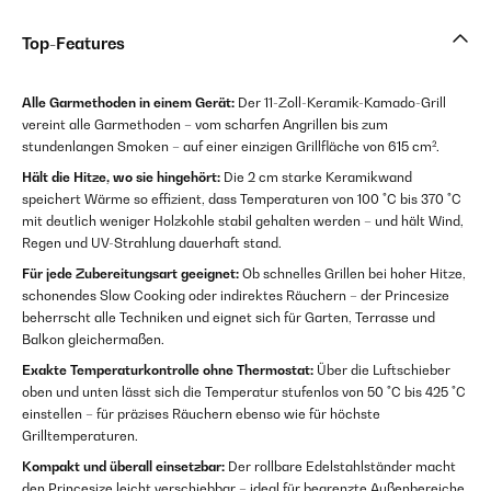
Top-Features
Alle Garmethoden in einem Gerät:
Der 11-Zoll-Keramik-Kamado-Grill
vereint alle Garmethoden – vom scharfen Angrillen bis zum
stundenlangen Smoken – auf einer einzigen Grillfläche von 615 cm².
Hält die Hitze, wo sie hingehört:
Die 2 cm starke Keramikwand
speichert Wärme so effizient, dass Temperaturen von 100 °C bis 370 °C
mit deutlich weniger Holzkohle stabil gehalten werden – und hält Wind,
Regen und UV-Strahlung dauerhaft stand.
Für jede Zubereitungsart geeignet:
Ob schnelles Grillen bei hoher Hitze,
schonendes Slow Cooking oder indirektes Räuchern – der Princesize
beherrscht alle Techniken und eignet sich für Garten, Terrasse und
Balkon gleichermaßen.
Exakte Temperaturkontrolle ohne Thermostat:
Über die Luftschieber
oben und unten lässt sich die Temperatur stufenlos von 50 °C bis 425 °C
einstellen – für präzises Räuchern ebenso wie für höchste
Grilltemperaturen.
Kompakt und überall einsetzbar:
Der rollbare Edelstahlständer macht
den Princesize leicht verschiebbar – ideal für begrenzte Außenbereiche,