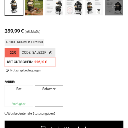
+2
289,99 €
(inkl. MwSt.)
ARTIKELNUMMER: 10029123
-22%
CODE:
SALE22P
MIT GUTSCHEIN:
226,19 €
Nutzungsbedingungen
FARBE:
Rot
Schwarz
Verfügbar
Was bedeuten die Statusangaben?