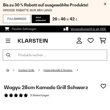
Bis zu 30 % Rabatt auf ausgewählte Produkte!
GROSSE RABATTE NUR 48H LANG!
Jetzt
26
46
41
FULLSWING30
S
M
S
einkaufen
Flexible Zahlungen
Versandkostenfrei ab 100€
Outdoor Grills
Holzkohlegrills & Smoker
Wagyu 28cm Kamado Grill​ Schwarz
21 Bewertungen