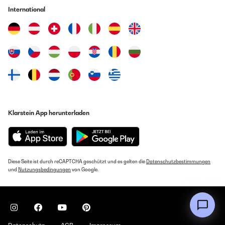
GEPRÜFTE BEWERTUNG
International
12/06/2021
Gute Qualität. Passt sehr gut für den Fuego.
Amazon-Benutzer
GEPRÜFTE BEWERTUNG
29/05/2021
Alles gut, schnelle Lieferung...
Klarstein App herunterladen
Amazon-Benutzer
GEPRÜFTE BEWERTUNG
Diese Seite ist durch reCAPTCHA geschützt und es gelten die
Datenschutzbestimmungen
21/05/2021
und
Nutzungsbedingungen
von Google.
Passt ganz hervorragend und sieht sehr solide aus. Wir sind sehr
zufrieden und können nur sagen Daumen hoch.
Amazon-Benutzer