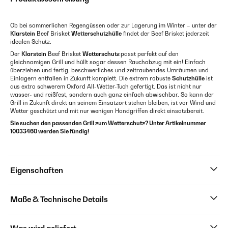
Ob bei sommerlichen Regengüssen oder zur Lagerung im Winter – unter der
Klarstein
Beef Brisket
Wetterschutzhülle
findet der Beef Brisket jederzeit
idealen Schutz.
Der
Klarstein
Beef Brisket
Wetterschutz
passt perfekt auf den
gleichnamigen Grill und hüllt sogar dessen Rauchabzug mit ein! Einfach
überziehen und fertig, beschwerliches und zeitraubendes Umräumen und
Einlagern entfallen in Zukunft komplett. Die extrem robuste
Schutzhülle
ist
aus extra schwerem Oxford All-Wetter-Tuch gefertigt. Das ist nicht nur
wasser- und reißfest, sondern auch ganz einfach abwischbar. So kann der
Grill in Zukunft direkt an seinem Einsatzort stehen bleiben, ist vor Wind und
Wetter geschützt und mit nur wenigen Handgriffen direkt einsatzbereit.
Sie suchen den passenden Grill zum Wetterschutz? Unter Artikelnummer
10033460 werden Sie fündig!
Eigenschaften
Maße & Technische Details