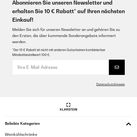
Abonnieren Sie unseren Newsletter und
Amazon-Benutzer
erhalten Sie 10 € Rabatt* auf Ihren nächsten
Einkauf!
GEPRÜFTE BEWERTUNG
Melden Sie sich für unseren Newsletter an und gehören Sie zu
19/07/2022
den Ersten, die über kommende Sonderangebote informiert
werden.
Da unser Smoker keinen festen Platz hat, je nach dem was damit
gemacht wird, schiebe ich ihn teils schon am Vortag a neinen seiner 2
*Der 10 € Rabatt ist nicht mit anderen Gutscheinen kombinierbar.
Standplätze und bereite mir alles vor. Die Plane passt wie eine eins,
Mindestbestellwert 100 €.
kann unten mit Klettverschlüssen befestigt werden und ist Wasserdicht.
Hagel hat ihr und dem Grill drunter auch nichts ausgemacht, 1 a
Amazon-Benutzer
Datenschutzhinweis
GEPRÜFTE BEWERTUNG
07/07/2022
Passt perfekt, komplett wasserdicht und sehr robust! Gute
Verarbeitung, wir würden die Abdeckung jederzeit wieder kaufen!
Amazon-Benutzer
Beliebte Kategorien
Weinkühlschränke