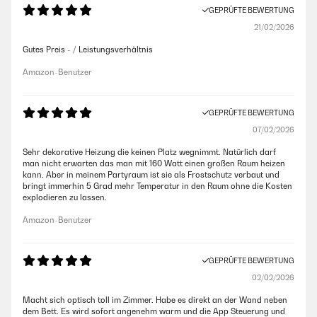
GEPRÜFTE BEWERTUNG
21/02/2026
Gutes Preis - / Leistungsverhältnis
Amazon-Benutzer
GEPRÜFTE BEWERTUNG
07/02/2026
Sehr dekorative Heizung die keinen Platz wegnimmt. Natürlich darf
man nicht erwarten das man mit 160 Watt einen großen Raum heizen
kann. Aber in meinem Partyraum ist sie als Frostschutz verbaut und
bringt immerhin 5 Grad mehr Temperatur in den Raum ohne die Kosten
explodieren zu lassen.
Amazon-Benutzer
GEPRÜFTE BEWERTUNG
02/02/2026
Macht sich optisch toll im Zimmer. Habe es direkt an der Wand neben
dem Bett. Es wird sofort angenehm warm und die App Steuerung und