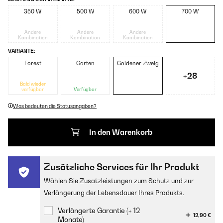
350 W
500 W
600 W
700 W
Andere
Andere
Andere
Kombination
Kombination
Kombination
VARIANTE:
Forest
Garten
Goldener Zweig
+28
Bald wieder
verfügbar
Verfügbar
Was bedeuten die Statusangaben?
In den Warenkorb
Zusätzliche Services für Ihr Produkt
Wählen Sie Zusatzleistungen zum Schutz und zur
Verlängerung der Lebensdauer Ihres Produkts.
Verlängerte Garantie (+ 12
12,90 €
Monate)