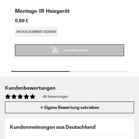
Montage-IR-Heizgerät
I
9,99 €
9,
ARTIKELNUMMER: 10048104
AR
In den Warenkorb
Kundenbewertungen
49 Bewertungen
Eigene Bewertung schreiben
Kundenmeinungen aus Deutschland