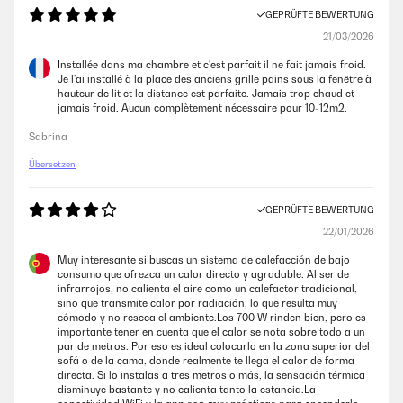
18/12/2025
GEPRÜFTE BEWERTUNG
21/03/2026
Super Heizung geht super
Installée dans ma chambre et c'est parfait il ne fait jamais froid.
Amazon-Benutzer
Je l'ai installé à la place des anciens grille pains sous la fenêtre à
hauteur de lit et la distance est parfaite. Jamais trop chaud et
jamais froid. Aucun complètement nécessaire pour 10-12m2.
GEPRÜFTE BEWERTUNG
Sabrina
07/12/2025
Übersetzen
Als Bild ist schon, heizleistung naja, Thermostat zeigt falsche Werte.
Amazon-Benutzer
GEPRÜFTE BEWERTUNG
22/01/2026
GEPRÜFTE BEWERTUNG
Muy interesante si buscas un sistema de calefacción de bajo
22/11/2025
consumo que ofrezca un calor directo y agradable. Al ser de
infrarrojos, no calienta el aire como un calefactor tradicional,
Sehr zufrieden!Hohe LeistungDer Heizkörper kam sehr gut verpackt und
sino que transmite calor por radiación, lo que resulta muy
wurde leicht an der Wand gebaut und strahlt sehr angenehme Wärme
cómodo y no reseca el ambiente.Los 700 W rinden bien, pero es
und ist wie ein Bild!
importante tener en cuenta que el calor se nota sobre todo a un
par de metros. Por eso es ideal colocarlo en la zona superior del
Amazon-Benutzer
sofá o de la cama, donde realmente te llega el calor de forma
directa. Si lo instalas a tres metros o más, la sensación térmica
disminuye bastante y no calienta tanto la estancia.La