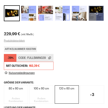
+3
229,99 €
(inkl. MwSt.)
Produktdatenblatt
ARTIKELNUMMER: 10037919
-29%
CODE:
FULLSWING29
MIT GUTSCHEIN:
163,29 €
Nutzungsbedingungen
GRÖSSE DER VARIANTE:
80 x 60 cm
100 x 60 cm
120 x 60 cm
+3
Andere
Andere
Kombination
Kombination
LEISTUNG DER VARIANTE: