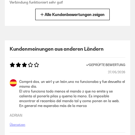
Verbindung funktioniert sehr gut!
Amazon-Benutzer
Alle Kundenbewertungen zeigen
GEPRÜFTE BEWERTUNG
28/01/2026
Das Thema Infrarot Heizung zieht bei mir zum ersten mal ein.Mein Ziel
Kundenmeinungen aus anderen Ländern
ist Eine Notheizung für einen Stromausfall zu haben. Im Zusammenspiel
mit einem Energiespeicher ist dann auch ein Zimmer im Winter warm.
Ist zwar dafür nicht gedacht funktioniert aber trotzdem.
GEPRÜFTE BEWERTUNG
Amazon-Benutzer
27/05/2026
Compré dos, un wirl y un león,uno no funcionaba y fue devuelto el
mismo día.
GEPRÜFTE BEWERTUNG
El otro funciona todo menos el mando z que no emite y se
19/12/2025
calienta al ponerle pilas y quema la mano. Es imposible
encontrar el recambio del mando tal y como ponen en la web.
Alles perfekt.
En general me esperaba más de la marca
Amazon-Benutzer
ADRIAN
Übersetzen
GEPRÜFTE BEWERTUNG