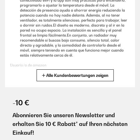
conectividad WiFi y la app son muy prácticas para encenderlo,
GEPRÜFTE BEWERTUNG
programarlo o ajustar la temperatura desde el móvil. La
16/07/2025
detección de presencia ayuda a ahorrar energía reduciendo la
potencia cuando no hay nadie delante. Además, al no tener
Funktion perfekt und schnell warm
ventilador, es totalmente silencioso, perfecto para trabajar, leer
o dormir sin ruidos.El diseño es moderno, discreto y al ir en la
Amazon-Benutzer
pared no ocupa espacio. La instalación es sencilla y el panel
frontal se limpia fácilmente.En conjunto, un radiador muy
recomendable si buscas bajo consumo, silencio total, calor
directo y agradable, y la comodidad de controlarlo desde el
GEPRÜFTE BEWERTUNG
móvil, siempre teniendo en cuenta que funciona mejor cuando
13/11/2024
estás relativamente cerca de él.
Sieht aus wie ein Bild, Heizt sehr schnell, einfach nur empfehlenswert.
Usuario/a de amazon
Amazon-Benutzer
Alle Kundenbewertungen zeigen
Übersetzen
GEPRÜFTE BEWERTUNG
GEPRÜFTE BEWERTUNG
20/01/2026
16/10/2024
-10 €
Abbiamo acquistato questo quadro elettrico quasi un anno fa, ci
Das Bild ist echt super !Vorneweg muss ich sagen, das es das 2. Bild (
siamo trovati benissimo, oltre ad essere molto bello
Abonnieren Sie unseren Newsletter und
Infrarot Bild) ist. Das 1. Bild wurde von DPD gebracht und ja, der Karton
esteticamente é anche molto utile.É un quadro a infrarossi,
war schon beschädigt und so war auch das Bild, furchtbar (2.
erhalten Sie 10 € Rabatt* auf Ihren nächsten
ovviamente non riesce a riscaldare una grande stanza, ma una
Bild).Gleich mit dem Auftraggeber gemailt und das Problem wurde
di 10/15mq riesce benissimo a dare quel calore
sofort gelöst, herzlichen Dank dafür.Das 2. Bild kam mit GLS (nach 2
Einkauf!
piacevole.Riscalda soprattutto la parte dove viene appoggiato e
Tagen) , keine Schäden, keine Fussabdrücke auf den Karton, super.Bis
se ci sono oggetti vicino a sé!È un acquisto molto carino, lo