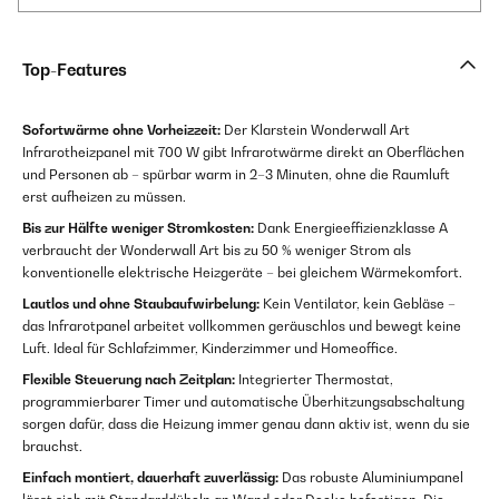
Top-Features
Sofortwärme ohne Vorheizzeit:
Der Klarstein Wonderwall Art
Infrarotheizpanel mit 700 W gibt Infrarotwärme direkt an Oberflächen
und Personen ab – spürbar warm in 2–3 Minuten, ohne die Raumluft
erst aufheizen zu müssen.
Bis zur Hälfte weniger Stromkosten:
Dank Energieeffizienzklasse A
verbraucht der Wonderwall Art bis zu 50 % weniger Strom als
konventionelle elektrische Heizgeräte – bei gleichem Wärmekomfort.
Lautlos und ohne Staubaufwirbelung:
Kein Ventilator, kein Gebläse –
das Infrarotpanel arbeitet vollkommen geräuschlos und bewegt keine
Luft. Ideal für Schlafzimmer, Kinderzimmer und Homeoffice.
Flexible Steuerung nach Zeitplan:
Integrierter Thermostat,
programmierbarer Timer und automatische Überhitzungsabschaltung
sorgen dafür, dass die Heizung immer genau dann aktiv ist, wenn du sie
brauchst.
Einfach montiert, dauerhaft zuverlässig:
Das robuste Aluminiumpanel