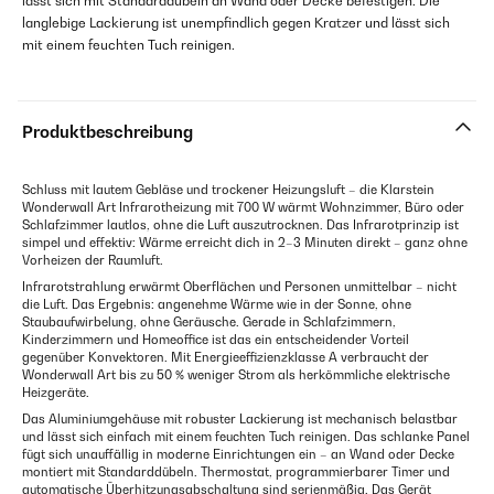
lässt sich mit Standarddübeln an Wand oder Decke befestigen. Die
langlebige Lackierung ist unempfindlich gegen Kratzer und lässt sich
mit einem feuchten Tuch reinigen.
Produktbeschreibung
Schluss mit lautem Gebläse und trockener Heizungsluft – die Klarstein
Wonderwall Art Infrarotheizung mit 700 W wärmt Wohnzimmer, Büro oder
Schlafzimmer lautlos, ohne die Luft auszutrocknen. Das Infrarotprinzip ist
simpel und effektiv: Wärme erreicht dich in 2–3 Minuten direkt – ganz ohne
Vorheizen der Raumluft.
Infrarotstrahlung erwärmt Oberflächen und Personen unmittelbar – nicht
die Luft. Das Ergebnis: angenehme Wärme wie in der Sonne, ohne
Staubaufwirbelung, ohne Geräusche. Gerade in Schlafzimmern,
Kinderzimmern und Homeoffice ist das ein entscheidender Vorteil
gegenüber Konvektoren. Mit Energieeffizienzklasse A verbraucht der
Wonderwall Art bis zu 50 % weniger Strom als herkömmliche elektrische
Heizgeräte.
Das Aluminiumgehäuse mit robuster Lackierung ist mechanisch belastbar
und lässt sich einfach mit einem feuchten Tuch reinigen. Das schlanke Panel
fügt sich unauffällig in moderne Einrichtungen ein – an Wand oder Decke
montiert mit Standarddübeln. Thermostat, programmierbarer Timer und
automatische Überhitzungsabschaltung sind serienmäßig. Das Gerät