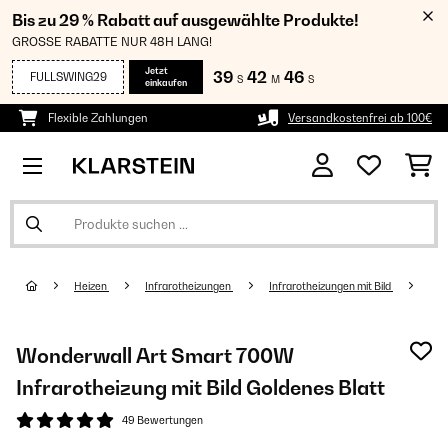
Bis zu 29 % Rabatt auf ausgewählte Produkte!
GROSSE RABATTE NUR 48H LANG!
Jetzt
39
42
45
FULLSWING29
S
M
S
einkaufen
Flexible Zahlungen
Versandkostenfrei ab 100€
Heizen
Infrarotheizungen
Infrarotheizungen mit Bild
Wonderwall Art Smart 700W
Infrarotheizung mit Bild Goldenes Blatt
49 Bewertungen