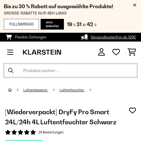
Bis zu 30 % Rabatt auf ausgewählte Produkte!
GROSSE RABATTE NUR 48H LANG!
Jetzt
19
31
42
FULLSWING30
S
M
S
einkaufen
Flexible Zahlungen
Versandkostenfrei ab 100€
Luftverbesserer
Luftentfeuchter
[Wiederverpackt] DryFy Pro Smart
24L/24h 4L Luftentfeuchter Schwarz
24 Bewertungen