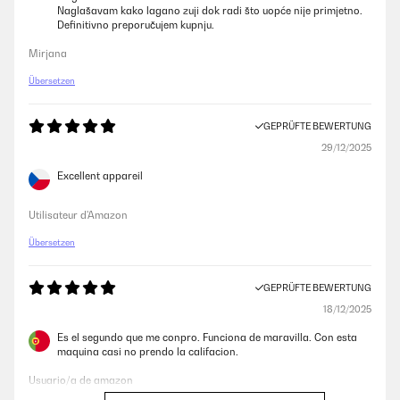
Naglašavam kako lagano zuji dok radi što uopće nije primjetno.
Amazon-Benutzer
Definitivno preporučujem kupnju.
Mirjana
GEPRÜFTE BEWERTUNG
Übersetzen
03/11/2024
Die Medien konnten nicht geladen werden. Ich mag es, wenn die
GEPRÜFTE BEWERTUNG
Wohnung warm ist. Und manchmal lüfte ich kurz, damit die Luft in der
29/12/2025
Wohnung nicht zu kalt wird. Und zusammen mit der Temperatur nimmt
auch die Luftfeuchtigkeit praktisch nicht ab. Da kommt mir der
Excellent appareil
leistungsstarke KLARSTEIN-Luftentfeuchter zu Hilfe. Dank seines
Smart-Modus hält er die Luftfeuchtigkeit im Raum auf einem
angenehmen Niveau, ohne viel Strom zu verbrauchen. Ich habe ein
Utilisateur d'Amazon
ähnliches Modell gesehen, das mehr als doppelt so viel Strom
verbraucht hat. Dank des großen Wassertanks muss man sich keine
Übersetzen
Sorgen machen, dass er oft geleert werden muss. Er reicht für etwa
eine Woche, wenn der Luftentfeuchter ständig im Smart-Modus läuft.
Ja, und es ist auch sehr schön, dass es auch einen Luftfilter für Staub,
GEPRÜFTE BEWERTUNG
Bakterien und so weiter gibt. Alles in allem bin ich sehr zufrieden mit
der Funktionsweise dieses Luftentfeuchters. Außerdem ist er stilvoll im
18/12/2025
Design und nicht laut. Ich kann buchstäblich die ganze Nacht neben
ihm schlafen.
Es el segundo que me conpro. Funciona de maravilla. Con esta
maquina casi no prendo la califacion.
Amazon-Benutzer
Usuario/a de amazon