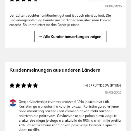
16/06/2025
Der Luftentfeuchter funktioniert gut und ist auch nicht zu laut. Die
Bedienungsanleitung könnte ausführlicher sein aber man kommt
zurecht. So kompliziert ist das Gerät ja nicht.
Amazon-Benutzer
Alle Kundenbewertungen zeigen
GEPRÜFTE BEWERTUNG
27/11/2024
Verhältnismäßig leise, wobei wir ihn nicht in einem Schlafraum haben
Kundenmeinungen aus anderen Ländern
und leistungsstark gegen Feuchte in Wänden und Luft.Die angezeigten
Angaben stimmen mit externen Messgeräten ziemlich genau überein.
GEPRÜFTE BEWERTUNG
Amazon-Benutzer
18/02/2026
Ovaj odvlaživač je izvrstan proizvod. Vrlo je učinkovit i tih.
GEPRÜFTE BEWERTUNG
Koristim ga u prostoriji u kojoj je jakuzzi. Koristim ga za vrijeme
27/11/2024
rada masažnog bazena i sat vremena nakon rada bazena i
pokrivanja s pokrovom. Odvlaživač uspije pokupiti svu vlagu iz
Verhältnismäßig leise, wobei wir ihn nicht in einem Schlafraum haben
zraka. Bez njega je vlaga u zraku bila do 90%, a s njim nije prešla
und leistungsstark gegen Feuchte in Wänden und Luft. Die angezeigten
75%. Za sat vremena rada nakon pokrivanja bazena je spustio
Angaben stimmen mit externen Messgeräten ziemlich genau überein.
vlagu na 45%.