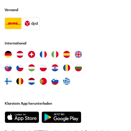
Versand
GEPRÜFTE BEWERTUNG
30/11/2024
Avions besoin de cet appareil suite à une inondation dans notre
village.Il fonctionne très bien, il est simple d'utilisation et l'écran
notifiant le pourcentage d'humidité dans la pièce est top.Je
mettrais juste un petit Bémol sur la porte arrière, (emplacement
International
du bac à vider) qui est relativement fragile.
Utilisateur d'Amazon
Übersetzen
GEPRÜFTE BEWERTUNG
28/11/2024
Nada mas sacarlo del emblage (bien protegido) ya enamora su
diseño. siguiendo las instrucciones del fabricante, (esperar 2h
Klarstein App herunterladen
antes de la 1a puesta en marcha, retirar los sellantes de la tapa
del deposito y colocar los filtros) lo ponemos en marcha, es
silencioso y el enlace wifi ya sea con la app de Klarstein o Tuya
es rapida y facil.puesta e funcionamento muy facil y rapida.
controles desde l'app y el mando a distancia perfectos.el
producto ha llegado con 1 dia de antelación y el seguimiento del