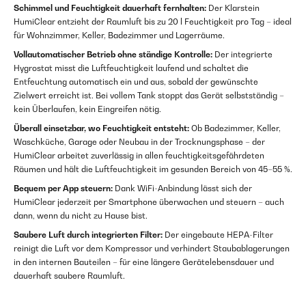
Schimmel und Feuchtigkeit dauerhaft fernhalten:
Der Klarstein
HumiClear entzieht der Raumluft bis zu 20 l Feuchtigkeit pro Tag – ideal
für Wohnzimmer, Keller, Badezimmer und Lagerräume.
Vollautomatischer Betrieb ohne ständige Kontrolle:
Der integrierte
Hygrostat misst die Luftfeuchtigkeit laufend und schaltet die
Entfeuchtung automatisch ein und aus, sobald der gewünschte
Zielwert erreicht ist. Bei vollem Tank stoppt das Gerät selbstständig –
kein Überlaufen, kein Eingreifen nötig.
Überall einsetzbar, wo Feuchtigkeit entsteht:
Ob Badezimmer, Keller,
Waschküche, Garage oder Neubau in der Trocknungsphase – der
HumiClear arbeitet zuverlässig in allen feuchtigkeitsgefährdeten
Räumen und hält die Luftfeuchtigkeit im gesunden Bereich von 45–55 %.
Bequem per App steuern:
Dank WiFi-Anbindung lässt sich der
HumiClear jederzeit per Smartphone überwachen und steuern – auch
dann, wenn du nicht zu Hause bist.
Saubere Luft durch integrierten Filter:
Der eingebaute HEPA-Filter
reinigt die Luft vor dem Kompressor und verhindert Staubablagerungen
in den internen Bauteilen – für eine längere Gerätelebensdauer und
dauerhaft saubere Raumluft.