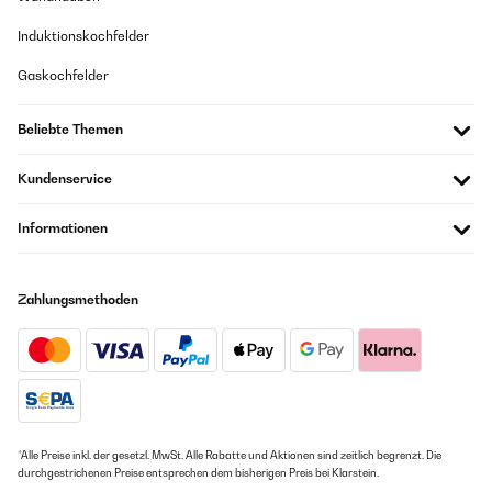
GEPRÜFTE BEWERTUNG
Induktionskochfelder
05/07/2025
Ottimo prodotto lo consiglio
Gaskochfelder
Utente Amazon
Beliebte Themen
Übersetzen
Kundenservice
GEPRÜFTE BEWERTUNG
Informationen
17/02/2025
Despues de un par de semanas con él, puedo asegurar que va de
maravilla, en un bajo cubierta diafano de 30 metros cuadrados
Zahlungsmethoden
baja la humedad muy rápido, el ruido es bastante poco en
comparación con otros dos deshumidificadores que tengo de
buenas marcas, se controla por wifi, la aplicación es superfacil
de poner a funcionar, detecta el deshumidificador rápidamente,
se puede programar por horas o para que entre o pare a partir
de cierto porcentaje de humedad. Solo recordar que no trae tubo
de drenaje, solo tiene la opción del depósito.
Usuario/a de amazon
*Alle Preise inkl. der gesetzl. MwSt. Alle Rabatte und Aktionen sind zeitlich begrenzt. Die
durchgestrichenen Preise entsprechen dem bisherigen Preis bei Klarstein.
Übersetzen