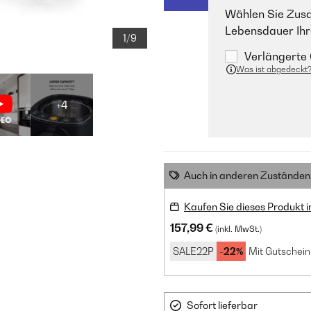
Wählen Sie Zusa
Lebensdauer Ihr
1/9
Verlängerte 
Was ist abgedeckt
+4
Auch in anderen Zuständen 
Kaufen Sie dieses Produkt 
157,99 €
(inkl. MwSt.)
SALE22P
-22%
Mit Gutschein
Sofort lieferbar