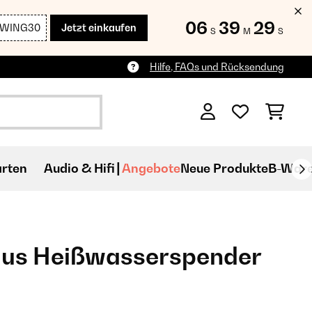
06
39
28
SWING30
Jetzt einkaufen
S
M
S
Hilfe, FAQs und Rücksendung
rten
Audio & Hifi
Angebote
Neue Produkte
B-War
Plus Heißwasserspender