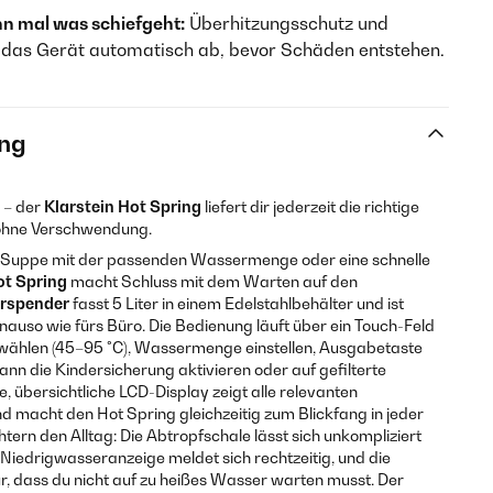
nn mal was schiefgeht:
Überhitzungsschutz und
 das Gerät automatisch ab, bevor Schäden entstehen.
ng
 – der
Klarstein Hot Spring
liefert dir jederzeit die richtige
ohne Verschwendung.
nt-Suppe mit der passenden Wassermenge oder eine schnelle
ot Spring
macht Schluss mit dem Warten auf den
rspender
fasst 5 Liter in einem Edelstahlbehälter und ist
nauso wie fürs Büro. Die Bedienung läuft über ein Touch-Feld
 wählen (45–95 °C), Wassermenge einstellen, Ausgabetaste
ann die Kindersicherung aktivieren oder auf gefilterte
 übersichtliche LCD-Display zeigt alle relevanten
nd macht den Hot Spring gleichzeitig zum Blickfang in jeder
htern den Alltag: Die Abtropfschale lässt sich unkompliziert
Niedrigwasseranzeige meldet sich rechtzeitig, und die
r, dass du nicht auf zu heißes Wasser warten musst. Der