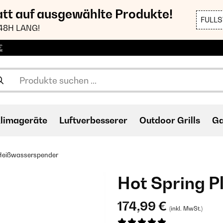
att auf ausgewählte Produkte!
FULL
48H LANG!
€
limageräte
Luftverbesserer
Outdoor Grills
Ga
 Heißwasserspender
Hot Spring 
174,99 €
(inkl. MwSt.)