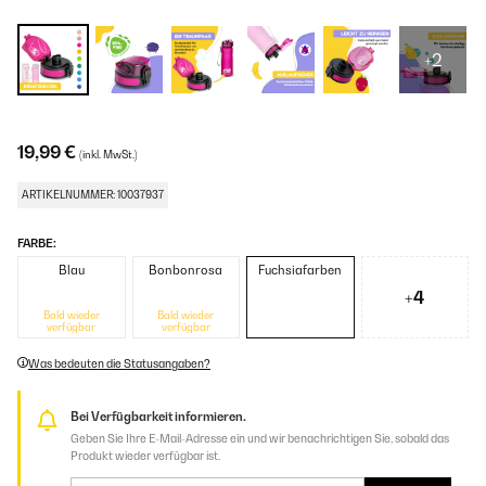
+2
19,99 €
(inkl. MwSt.)
ARTIKELNUMMER: 10037937
FARBE:
Blau
Bonbonrosa
Fuchsiafarben
+4
Bald wieder
Bald wieder
verfügbar
verfügbar
Was bedeuten die Statusangaben?
Bei Verfügbarkeit informieren.
Geben Sie Ihre E-Mail-Adresse ein und wir benachrichtigen Sie, sobald das
Produkt wieder verfügbar ist.