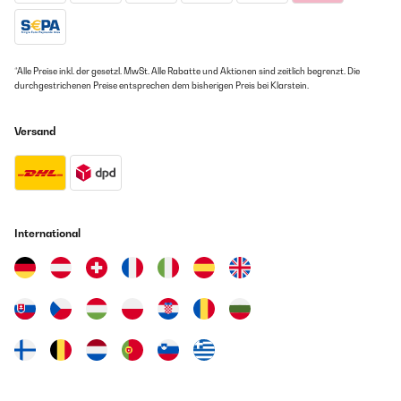
Amazon-Benutzer
GEPRÜFTE BEWERTUNG
*Alle Preise inkl. der gesetzl. MwSt. Alle Rabatte und Aktionen sind zeitlich begrenzt. Die
07/04/2024
durchgestrichenen Preise entsprechen dem bisherigen Preis bei Klarstein.
Überraschender Weise gibt es für diese Trinkflaschen Ersatzteile.
Daumen hoch
Versand
Amazon-Benutzer
GEPRÜFTE BEWERTUNG
21/03/2024
International
Tolle Alternative statt grad immer ne neue Flasche zu kaufen
Amazon-Benutzer
GEPRÜFTE BEWERTUNG
16/03/2024
Musste den Deckel tauschen, da bei der alten der Verschluss
gebrochen ist. Der neue Deckel passt wie er soll und hält dicht.