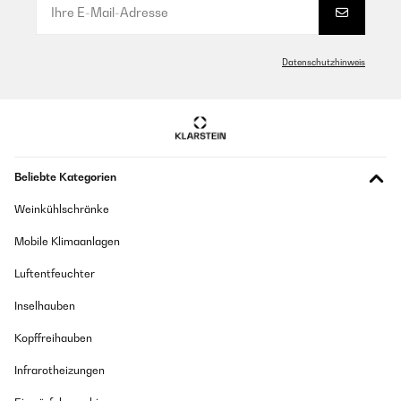
Amazon-Benutzer
Datenschutzhinweis
GEPRÜFTE BEWERTUNG
20/05/2024
Gute Qualität. Als Erstaz gekauft. Sehr zufrieden. Hält gut dicht.
Amazon-Benutzer
Beliebte Kategorien
GEPRÜFTE BEWERTUNG
Weinkühlschränke
20/05/2024
Mobile Klimaanlagen
Als Erstaz gekauft. Sehr zufrieden. Hält gut dicht.
Luftentfeuchter
Amazon-Benutzer
Inselhauben
GEPRÜFTE BEWERTUNG
Kopffreihauben
29/04/2024
Infrarotheizungen
----