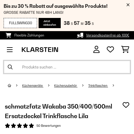
Bis zu 30 % Rabatt auf ausgewählte Produkte!
GROSSE RABATTE NUR 48H LANG!
Jetzt
38
57
35
FULLSWING30
S
M
S
einkaufen
Flexible Zahlungen
Versandkostenfrei ab 100€
Küchengeräte
Küchenzubehör
Trinkflaschen
schmatzfatz Wakaba 350/400/500ml
Ersatzdeckel Trinkflasche Lila
50 Bewertungen