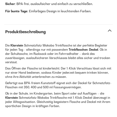
Sicher
: BPA-frei, auslaufsicher und einfach zu verschließen.
Für bunte Tage
: Einfarbiges Design in leuchtenden Farben.
Produktbeschreibung
Die
Klarstein
Schmatzfatz Wakaba Trinkflasche ist der perfekte Begleiter
für jeden Tag - allerdings nur mit passendem
Trinkflaschen-Deckel
. Ob in
der Schultasche, im Rucksack oder im Fahrradhalter – dank des
zuverlässigen, auslaufsicheren Verschlusses bleibt alles sicher und trocken
verstaut.
Das Öffnen der Flasche ist kinderleicht: Der 1-Klick-Verschluss lässt sich mit
nur einer Hand bedienen, sodass Kinder jederzeit bequem trinken können,
ohne ihre Aktivität unterbrechen zu müssen.
Gefertigt aus BPA-freiem Kunststoff eignet sich der Deckel für Schmatzfatz-
Flaschen mit 350, 400 und 500 ml Fassungsvermögen.
Ob in der Schule, im Kindergarten, beim Sport oder auf Ausflügen – die
Klarstein
Schmatzfatz Wakaba Trinkflasche mit 1-Klick-Deckel überzeugt in
jeder Alltagssituation. Gleichzeitig begeistern Flasche und Deckel mit ihrem
sportlichen Design in kräftigen Farben.