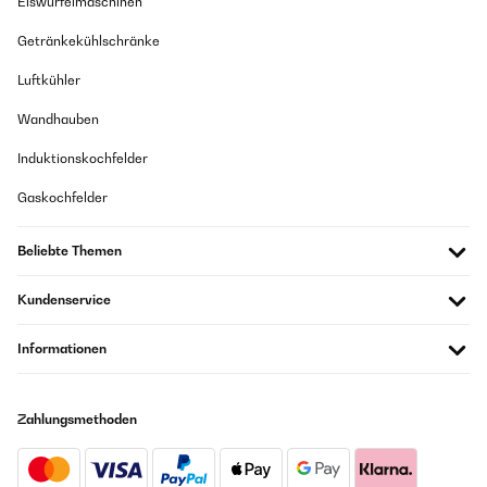
Eiswürfelmaschinen
Amazon-Benutzer
Getränkekühlschränke
GEPRÜFTE BEWERTUNG
Luftkühler
29/04/2024
Wandhauben
Top ----
Induktionskochfelder
Amazon-Benutzer
Gaskochfelder
GEPRÜFTE BEWERTUNG
Beliebte Themen
08/04/2024
Völlig zufrieden.
Kundenservice
Amazon-Benutzer
Informationen
GEPRÜFTE BEWERTUNG
Zahlungsmethoden
08/04/2024
Hält was es verspricht... Völlig zufrieden.