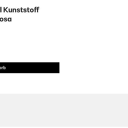
 Kunststoff
rosa
orb