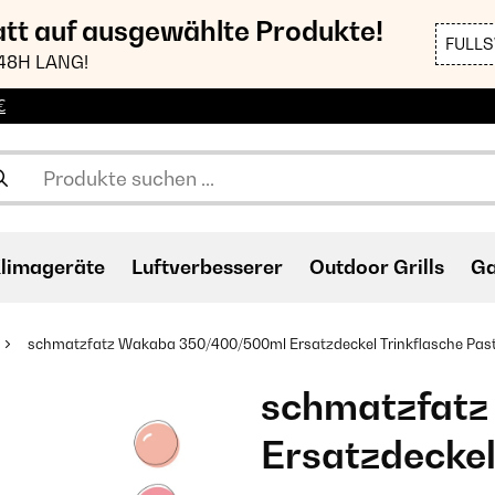
att auf ausgewählte Produkte!
FULL
48H LANG!
€
limageräte
Luftverbesserer
Outdoor Grills
Ga
schmatzfatz Wakaba 350/400/500ml Ersatzdeckel Trinkflasche Past
schmatzfat
Ersatzdeckel