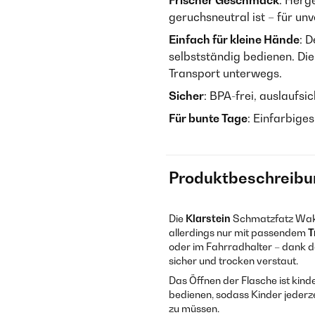
Frischer Geschmack
: Herg
geruchsneutral ist – für un
Einfach für kleine Hände
: D
selbstständig bedienen. Di
Transport unterwegs.
Sicher
: BPA-frei, auslaufsi
Für bunte Tage
: Einfarbige
Produktbeschreibu
Die
Klarstein
Schmatzfatz Wakab
allerdings nur mit passendem
T
oder im Fahrradhalter – dank de
sicher und trocken verstaut.
Das Öffnen der Flasche ist kinde
bedienen, sodass Kinder jederze
zu müssen.