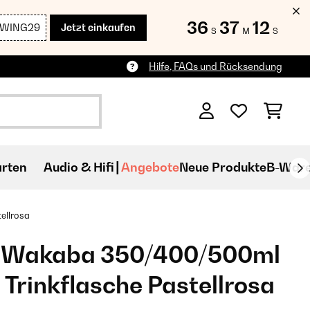
36
37
10
SWING29
Jetzt einkaufen
S
M
S
Hilfe, FAQs und Rücksendung
rten
Audio & Hifi
Angebote
Neue Produkte
B-War
ellrosa
z Wakaba 350/400/500ml
 Trinkflasche Pastellrosa