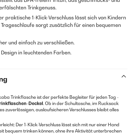
estellt aus BPA-freiem Tritan, das geschmacks- und
verfälschten Trinkgenuss.
er praktische 1-Klick-Verschluss lässt sich von Kindern
e Trageschlaufe sorgt zusätzlich für einen bequemen
cher und einfach zu verschließen.
s Design in leuchtenden Farben.
ng
a Trinkflasche ist der perfekte Begleiter für jeden Tag -
rinkflaschen-Deckel
. Ob in der Schultasche, im Rucksack
s zuverlässigen, auslaufsicheren Verschlusses bleibt alles
rleicht: Der 1-Klick-Verschluss lässt sich mit nur einer Hand
it bequem trinken können, ohne ihre Aktivität unterbrechen