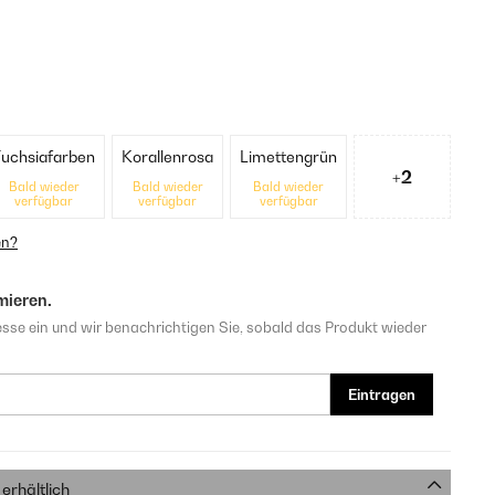
Fuchsiafarben
Korallenrosa
Limettengrün
+2
Bald wieder
Bald wieder
Bald wieder
verfügbar
verfügbar
verfügbar
en?
mieren.
sse ein und wir benachrichtigen Sie, sobald das Produkt wieder
Eintragen
erhältlich