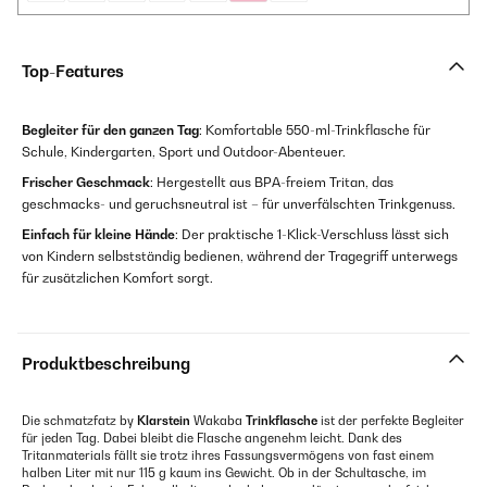
Top-Features
Begleiter für den ganzen Tag
: Komfortable 550-ml-Trinkflasche für
Schule, Kindergarten, Sport und Outdoor-Abenteuer.
Frischer Geschmack
: Hergestellt aus BPA-freiem Tritan, das
geschmacks- und geruchsneutral ist – für unverfälschten Trinkgenuss.
Einfach für kleine Hände
: Der praktische 1-Klick-Verschluss lässt sich
von Kindern selbstständig bedienen, während der Tragegriff unterwegs
für zusätzlichen Komfort sorgt.
Produktbeschreibung
Die schmatzfatz by
Klarstein
Wakaba
Trinkflasche
ist der perfekte Begleiter
für jeden Tag. Dabei bleibt die Flasche angenehm leicht. Dank des
Tritanmaterials fällt sie trotz ihres Fassungsvermögens von fast einem
halben Liter mit nur 115 g kaum ins Gewicht. Ob in der Schultasche, im