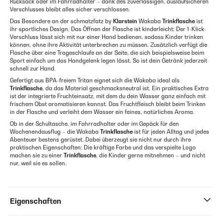
Rucksack oder im Fahrradhalter – dank des zuverlässigen, auslaufsicheren
Verschlusses bleibt alles sicher verschlossen.
Das Besondere an der schmatzfatz by
Klarstein
Wakaba
Trinkflasche
ist
ihr sportliches Design. Das Öffnen der Flasche ist kinderleicht: Der 1-Klick-
Verschluss lässt sich mit nur einer Hand bedienen, sodass Kinder trinken
können, ohne ihre Aktivität unterbrechen zu müssen. Zusätzlich verfügt die
Flasche über eine Trageschlaufe an der Seite, die sich beispielsweise beim
Sport einfach um das Handgelenk legen lässt. So ist dein Getränk jederzeit
schnell zur Hand.
Gefertigt aus BPA-freiem Tritan eignet sich die Wakaba ideal als
Trinkflasche
, da das Material geschmacksneutral ist. Ein praktisches Extra
ist der integrierte Fruchteinsatz, mit dem du dein Wasser ganz einfach mit
frischem Obst aromatisieren kannst. Das Fruchtfleisch bleibt beim Trinken
in der Flasche und verleiht dem Wasser ein feines, natürliches Aroma.
Ob in der Schultasche, im Fahrradhalter oder im Gepäck für den
Wochenendausflug – die Wakaba
Trinkflasche
ist für jeden Alltag und jedes
Abenteuer bestens gerüstet. Dabei überzeugt sie nicht nur durch ihre
praktischen Eigenschaften: Die kräftige Farbe und das verspielte Logo
machen sie zu einer
Trinkflasche
, die Kinder gerne mitnehmen – und nicht
nur, weil sie es sollen.
Eigenschaften