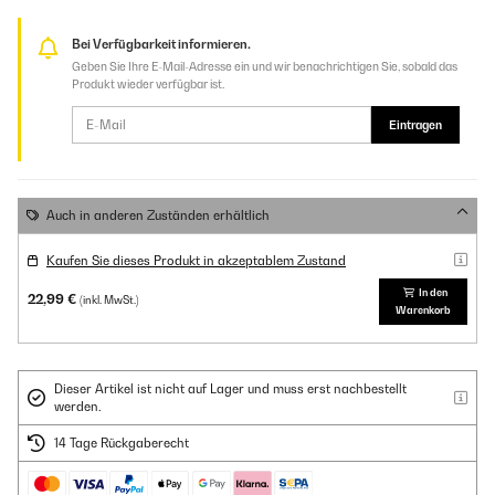
Bei Verfügbarkeit informieren.
Geben Sie Ihre E-Mail-Adresse ein und wir benachrichtigen Sie, sobald das
Produkt wieder verfügbar ist.
Eintragen
Auch in anderen Zuständen erhältlich
Kaufen Sie dieses Produkt in akzeptablem Zustand
In den
22,99 €
(inkl. MwSt.)
Warenkorb
Dieser Artikel ist nicht auf Lager und muss erst nachbestellt
werden.
14 Tage Rückgaberecht