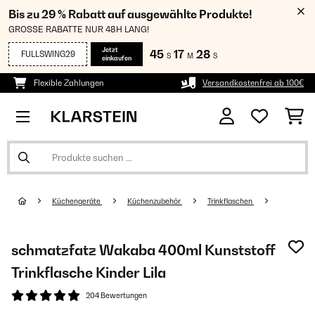
Bis zu 29 % Rabatt auf ausgewählte Produkte!
GROSSE RABATTE NUR 48H LANG!
Jetzt
45
17
28
FULLSWING29
S
M
S
einkaufen
Flexible Zahlungen
Versandkostenfrei ab 100€
Küchengeräte
Küchenzubehör
Trinkflaschen
schmatzfatz Wakaba 400ml Kunststoff
Trinkflasche Kinder Lila
204 Bewertungen