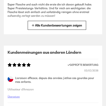
Super Flasche und auch nicht die erste die ich davon gekauft habe.
Super Preisleistungs-Verhältnis. Und für mich am wichtigsten: die
Flasche lässt sich einfach und vollständig reinigen ohne erstmal
aufwendig zerlegt werden zu müssen!
Amazon-Benutzer
Alle Kundenbewertungen zeigen
GEPRÜFTE BEWERTUNG
15/01/2026
Super. Läuft nicht aus und grösse ist perfekt für die Schule und
Kundenmeinungen aus anderen Ländern
Kindergarten
Amazon-Benutzer
GEPRÜFTE BEWERTUNG
03/02/2026
GEPRÜFTE BEWERTUNG
Livraison efficace, depuis des années j’utilise ces gourdes pour
15/01/2026
mes enfants.
Tolle Trinkflasche, fühlt sich wertig an und ist dicht. Riecht auch nicht
Utilisateur d'Amazon
und fühlt sich gut an. Meinem Sohn gefällt sie sehr gut. Das ist unsere
zweite, nachdem eine verloren gegangen ist, die alte war nach zwei
Übersetzen
Jahren hartem Schulalltag aber noch perfekt.