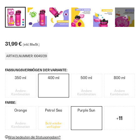
+3
31,99 €
(inkl. MwSt.)
ARTIKELNUMMER: 10045129
FASSUNGSVERMÖGEN DER VARIANTE:
350 ml
400 ml
500 ml
800 ml
Andere
Andere
Andere
Kombination
Kombination
Kombination
FARBE:
Orange
Petrol Sea
Purple Sun
+11
Andere
Bald wieder
Kombination
verfügbar
Was bedeuten die Statusangaben?