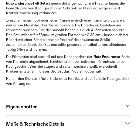
Noto Endurance Felt Set
ist genau dafür gemacht: fünf Filzunterlagen, die
beim Stapeln von Kochgeschirr im Schrank für Ordnung sorgen – und
Kratzer zuverlässig verhindern.
Zwischen jedem Topf oder jeder Pfanne einfach eine Filzmatte platzieren,
und schon bleibt die Oberfläche makellos. Die Unterlagen bestehen aus
robustem, weichem Filz, der sowohl Böden als auch Außenseiten schützt.
Das Set umfasst fünf Stück im großen Format mit Ø 38 cm – lassen sich bei
Bedarf mit einer Schere ganz einfach auf die gewünschte Größe
zuschneiden. Dank des Sternschnitts passen sie flexibel zu verschiedenen
Topfgrößen und -formen.
Die Filzmatten sind speziell auf das Kochgeschirr der
Noto Endurance
-Serie
von Klarstein abgestimmt, funktionieren aber universell für nahezu jedes
Kochgeschirr. Wer viel stapelt und selten wechselt, weiß, wie schnell
Kratzer entstehen – dieses Set löst das Problem dauerhaft.
Hol dir das Klarstein Noto Endurance Felt Set und schütz dein Kochgeschirr
von Anfang an.
Eigenschaften
Maße & Technische Details