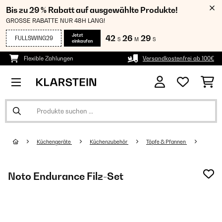
Bis zu 29 % Rabatt auf ausgewählte Produkte!
GROSSE RABATTE NUR 48H LANG!
Jetzt
42
26
29
FULLSWING29
S
M
S
einkaufen
Flexible Zahlungen
Versandkostenfrei ab 100€
Küchengeräte
Küchenzubehör
Töpfe & Pfannen
Noto Endurance Filz-Set