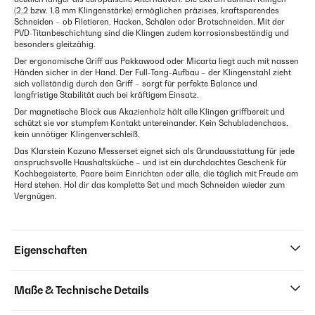
(2,2 bzw. 1,8 mm Klingenstärke) ermöglichen präzises, kraftsparendes
Schneiden – ob Filetieren, Hacken, Schälen oder Brotschneiden. Mit der
PVD-Titanbeschichtung sind die Klingen zudem korrosionsbeständig und
besonders gleitzähig.
Der ergonomische Griff aus Pakkawood oder Micarta liegt auch mit nassen
Händen sicher in der Hand. Der Full-Tang-Aufbau – der Klingenstahl zieht
sich vollständig durch den Griff – sorgt für perfekte Balance und
langfristige Stabilität auch bei kräftigem Einsatz.
Der magnetische Block aus Akazienholz hält alle Klingen griffbereit und
schützt sie vor stumpfem Kontakt untereinander. Kein Schubladenchaos,
kein unnötiger Klingenverschleiß.
Das Klarstein Kazuno Messerset eignet sich als Grundausstattung für jede
anspruchsvolle Haushaltsküche – und ist ein durchdachtes Geschenk für
Kochbegeisterte, Paare beim Einrichten oder alle, die täglich mit Freude am
Herd stehen. Hol dir das komplette Set und mach Schneiden wieder zum
Vergnügen.
Eigenschaften
Maße & Technische Details