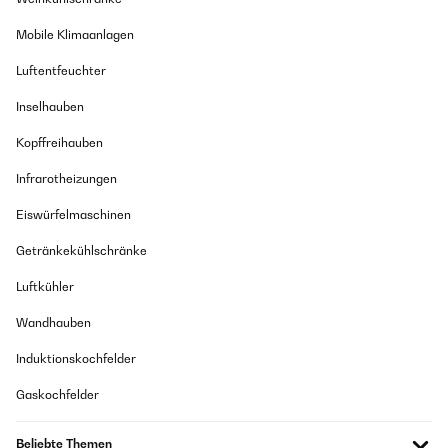
Mobile Klimaanlagen
Luftentfeuchter
Inselhauben
Kopffreihauben
Infrarotheizungen
Eiswürfelmaschinen
Getränkekühlschränke
Luftkühler
Wandhauben
Induktionskochfelder
Gaskochfelder
Beliebte Themen