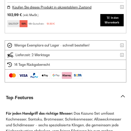
Kaufen Sie dieses Produkt in akzeptablem Zustand
102,99 €
(inkl. MwSt.)
In den
Warenkorb
SALE50P
-50%
Mit Gutschein:
51,50 €
Wenige Exemplare auf Lager - schnell bestellen!
Lieferzeit: 2 Werktage
14 Tage Rückgaberecht
Top-Features
Für jeden Handgriff das richtige Messer:
Das Kazuno Set umfasst
Kochmesser, Santoku, Brotmesser, Schinkenmesser, Allzweckmesser
und Schälmesser – sechs spezialisierte Klingen, die gemeinsam jede
Küchensituation abdecken, vom feinen Filetieren bis zum groben