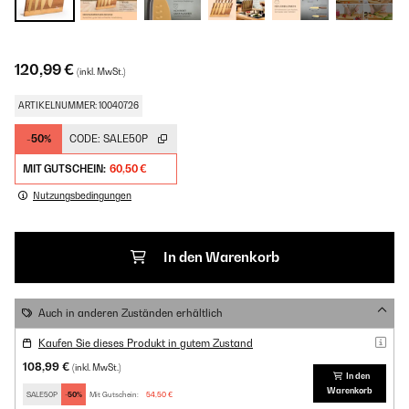
120,99 €
(inkl. MwSt.)
ARTIKELNUMMER: 10040726
-50%
CODE:
SALE50P
MIT GUTSCHEIN:
60,50 €
Nutzungsbedingungen
In den Warenkorb
Auch in anderen Zuständen erhältlich
Kaufen Sie dieses Produkt in gutem Zustand
108,99 €
(inkl. MwSt.)
In den
Warenkorb
SALE50P
-50%
Mit Gutschein:
54,50 €