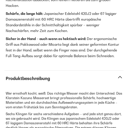
Hacken.
Schärfe, die lange hält:
Japanischer Edelstahl 420J2 oder 67-lagiger
Damaszenerstahl mit 60 HRC Härte übertrifft europäische
Standardstähle in der Schnitthaltigkeit spürbar – weniger
Nachschärfen, mehr Zeit zum Kochen.
Sicher in der Hand – auch wenn es hektisch wird:
Der ergonomische
Griff aus Pakkawood oder Micarta liegt dank seiner geformten Kontur
fest in der Hand, selbst wenn die Finger nass sind. Der durchgehende
Full-Tang-Aufbau sorgt dabei für optimale Balance beim Schneiden.
Produktbeschreibung
Wer ernsthaft kocht, weiß: Das richtige Messer macht den Unterschied. Das
Klarstein Kazuno Messerset bringt professionelle Schärfe, hochwertige
Materialien und ein durchdachtes Aufbewahrungssystem in jede Küche –
vom ersten Frühstück bis zum Sonntagsbraten.
Sechs Klingen für sechs verschiedene Aufgaben – und jede sitzt genau dort,
wo sie gebraucht wird. Die Klingen aus japanischem Edelstahl 420J2 oder
67-lagigem Damaszenerstahl mit 60 HRC Härte behalten ihre Schärfe
deutlich länger als europäische Alternativen. Die extrem dünnen Klingen