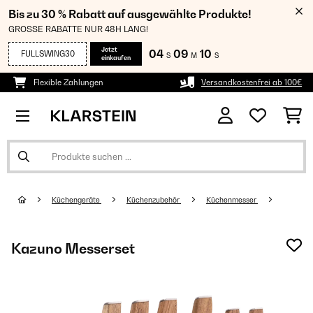
Bis zu 30 % Rabatt auf ausgewählte Produkte!
GROSSE RABATTE NUR 48H LANG!
Jetzt
04
09
09
FULLSWING30
S
M
S
einkaufen
Flexible Zahlungen
Versandkostenfrei ab 100€
Küchengeräte
Küchenzubehör
Küchenmesser
Kazuno Messerset