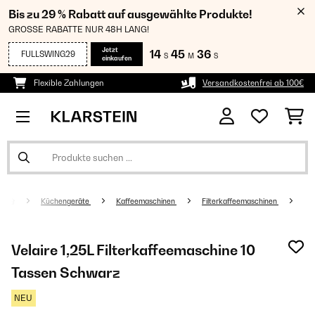
Bis zu 29 % Rabatt auf ausgewählte Produkte!
GROSSE RABATTE NUR 48H LANG!
Jetzt
14
45
36
FULLSWING29
S
M
S
einkaufen
Flexible Zahlungen
Versandkostenfrei ab 100€
Küchengeräte
Kaffeemaschinen
Filterkaffeemaschinen
Velaire 1,25L Filterkaffeemaschine 10
Tassen Schwarz
NEU