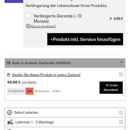
Verlängerung der Lebensdauer Ihres Produkts.
Verlängerte Garantie (+ 12
3,90 €
Monate)
Was ist abgedeckt?
Produkt inkl. Service hinzufügen
Auch in anderen Zuständen erhältlich
Kaufen Sie dieses Produkt in gutem Zustand
44,99 €
(inkl. MwSt.)
In den
Warenkorb
FULLSWING29
-29%
Mit Gutschein:
31,94 €
Sofort lieferbar
Lieferzeit: 1 - 2 Werktage