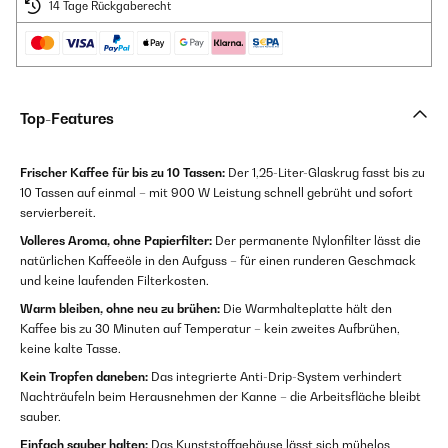
14 Tage Rückgaberecht
Top-Features
Frischer Kaffee für bis zu 10 Tassen:
Der 1,25-Liter-Glaskrug fasst bis zu
10 Tassen auf einmal – mit 900 W Leistung schnell gebrüht und sofort
servierbereit.
Volleres Aroma, ohne Papierfilter:
Der permanente Nylonfilter lässt die
natürlichen Kaffeeöle in den Aufguss – für einen runderen Geschmack
und keine laufenden Filterkosten.
Warm bleiben, ohne neu zu brühen:
Die Warmhalteplatte hält den
Kaffee bis zu 30 Minuten auf Temperatur – kein zweites Aufbrühen,
keine kalte Tasse.
Kein Tropfen daneben:
Das integrierte Anti-Drip-System verhindert
Nachträufeln beim Herausnehmen der Kanne – die Arbeitsfläche bleibt
sauber.
Einfach sauber halten:
Das Kunststoffgehäuse lässt sich mühelos