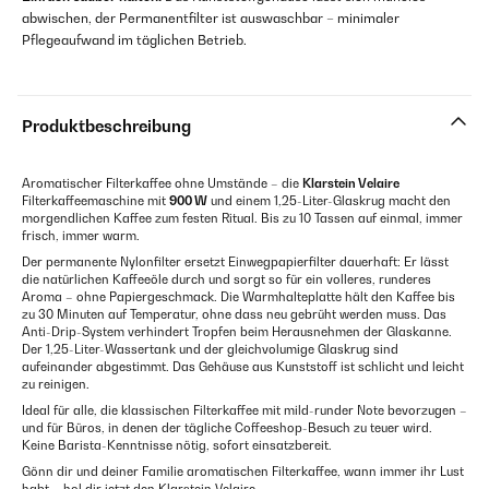
abwischen, der Permanentfilter ist auswaschbar – minimaler
Pflegeaufwand im täglichen Betrieb.
Produktbeschreibung
Aromatischer Filterkaffee ohne Umstände – die
Klarstein Velaire
Filterkaffeemaschine mit
900 W
und einem 1,25-Liter-Glaskrug macht den
morgendlichen Kaffee zum festen Ritual. Bis zu 10 Tassen auf einmal, immer
frisch, immer warm.
Der permanente Nylonfilter ersetzt Einwegpapierfilter dauerhaft: Er lässt
die natürlichen Kaffeeöle durch und sorgt so für ein volleres, runderes
Aroma – ohne Papiergeschmack. Die Warmhalteplatte hält den Kaffee bis
zu 30 Minuten auf Temperatur, ohne dass neu gebrüht werden muss. Das
Anti-Drip-System verhindert Tropfen beim Herausnehmen der Glaskanne.
Der 1,25-Liter-Wassertank und der gleichvolumige Glaskrug sind
aufeinander abgestimmt. Das Gehäuse aus Kunststoff ist schlicht und leicht
zu reinigen.
Ideal für alle, die klassischen Filterkaffee mit mild-runder Note bevorzugen –
und für Büros, in denen der tägliche Coffeeshop-Besuch zu teuer wird.
Keine Barista-Kenntnisse nötig, sofort einsatzbereit.
Gönn dir und deiner Familie aromatischen Filterkaffee, wann immer ihr Lust