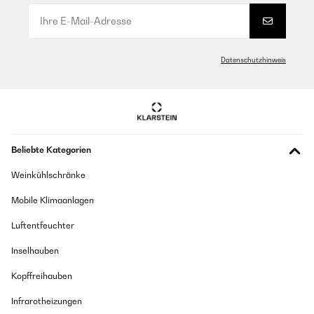
bueno lo recomiendo el producto a venido en perfectas
condiciones y me a llegado en dos días.10 para el vendedor,y 10
para Amazon
Usuario/a de amazon
Datenschutzhinweis
Übersetzen
GEPRÜFTE BEWERTUNG
11/06/2025
Beliebte Kategorien
bonne machine petit bemol le volume des tasses est trop court je
n,ai pas trouvé comment regler la quantité d'eau.
Weinkühlschränke
marc
Mobile Klimaanlagen
Übersetzen
Luftentfeuchter
GEPRÜFTE BEWERTUNG
Inselhauben
27/12/2024
Kopffreihauben
Buena calidad y excelente servicio de atención al cliente , fiel a
esta marca
Infrarotheizungen
Usuario/a de amazon