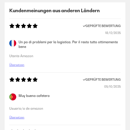
Kundenmeinungen aus anderen Ländern
GEPRÜFTE BEWERTUNG
18/12/2025
Un po di problemi per la logistica. Per il resto tutto ottimamente
bene
Utente Amazon
Übersetzen
GEPRÜFTE BEWERTUNG
05/10/2025
Muy buena cafetera
Usuario/a de amazon
Übersetzen