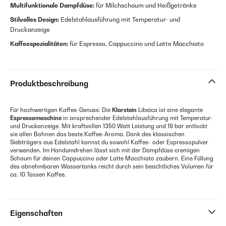
Multifunktionale Dampfdüse:
für Milchschaum und Heißgetränke
Stilvolles Design:
Edelstahlausführung mit Temperatur- und
Druckanzeige
Kaffeespezialitäten:
für Espresso, Cappuccino und Latte Macchiato
Produktbeschreibung
Für hochwertigen Kaffee-Genuss: Die
Klarstein
Libeica ist eine elegante
Espressomaschine
in ansprechender Edelstahlausführung mit Temperatur-
und Druckanzeige. Mit kraftvollen 1350 Watt Leistung und 19 bar entlockt
sie allen Bohnen das beste Kaffee-Aroma. Dank des klassischen
Siebträgers aus Edelstahl kannst du sowohl Kaffee- oder Espressopulver
verwenden. Im Handumdrehen lässt sich mit der Dampfdüse cremigen
Schaum für deinen Cappuccino oder Latte Macchiato zaubern. Eine Füllung
des abnehmbaren Wassertanks reicht durch sein beachtliches Volumen für
ca. 10 Tassen Kaffee.
Eigenschaften