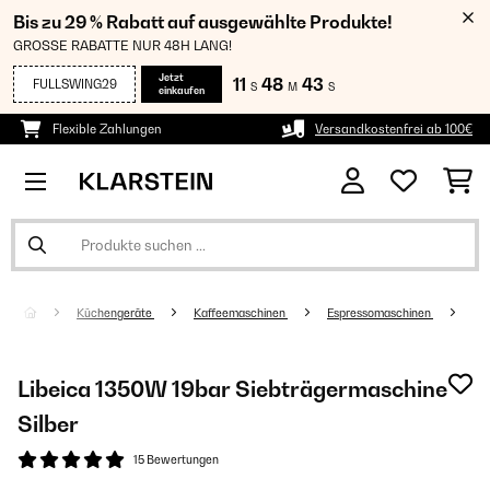
Bis zu 29 % Rabatt auf ausgewählte Produkte!
GROSSE RABATTE NUR 48H LANG!
Jetzt
11
48
43
FULLSWING29
S
M
S
einkaufen
Flexible Zahlungen
Versandkostenfrei ab 100€
Küchengeräte
Kaffeemaschinen
Espressomaschinen
Libeica 1350W 19bar Siebträgermaschine
Silber
15 Bewertungen