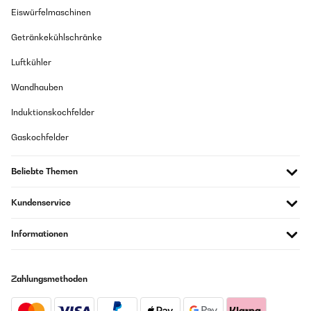
Eiswürfelmaschinen
Übersetzen
Getränkekühlschränke
GEPRÜFTE BEWERTUNG
Luftkühler
24/12/2024
Wandhauben
Una maquina estupenda,el café como el del bar o mejor
incluso.....muy buena .Hay q pillarle las medidas y el uso de un
Induktionskochfelder
buen café dará un café inigualable.totalmente
recomendable.iremos editando la opinión ,pero la verdad buena
Gaskochfelder
inversión un diez
Usuario/a de amazon
Beliebte Themen
Übersetzen
Kundenservice
GEPRÜFTE BEWERTUNG
Informationen
19/12/2024
La cafetera es buena. Faltaria unos botones/display para las
diferentes opciones de café.El espacio para poner las tazas es
Zahlungsmethoden
para tazas pequeñas.
Usuario/a de amazon