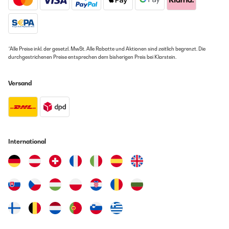
Übersetzen
GEPRÜFTE BEWERTUNG
15/11/2024
*Alle Preise inkl. der gesetzl. MwSt. Alle Rabatte und Aktionen sind zeitlich begrenzt. Die
durchgestrichenen Preise entsprechen dem bisherigen Preis bei Klarstein.
Descrizione del prodotto ottima e rispecchia la realtàottimo
prodotto funziona perfettamente
Versand
Utente Amazon
Übersetzen
International