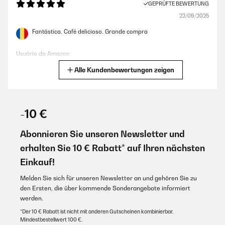
GEPRÜFTE BEWERTUNG
22/09/2025
Fantástica. Café delicioso. Grande compra
Usuário da Amazon
Alle Kundenbewertungen zeigen
Übersetzen
GEPRÜFTE BEWERTUNG
20/06/2025
-10 €
Super machine de bons expressos crémeux satisfait de mon
achat
Abonnieren Sie unseren Newsletter und
erhalten Sie 10 € Rabatt* auf Ihren nächsten
Utilisateur d'Amazon
Einkauf!
Übersetzen
Melden Sie sich für unseren Newsletter an und gehören Sie zu
den Ersten, die über kommende Sonderangebote informiert
GEPRÜFTE BEWERTUNG
werden.
13/06/2025
*Der 10 € Rabatt ist nicht mit anderen Gutscheinen kombinierbar.
Muy buen producto,hace un café existió,cremoso la cafetera
Mindestbestellwert 100 €.
funciona bastante bien veremos con el tiempo.vendedor muy