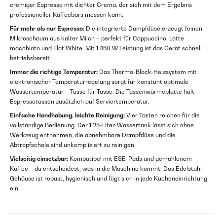
cremiger Espresso mit dichter Crema, der sich mit dem Ergebnis
professioneller Kaffeebars messen kann.
Für mehr als nur Espresso:
Die integrierte Dampfdüse erzeugt feinen
Mikroschaum aus kalter Milch – perfekt für Cappuccino, Latte
macchiato und Flat White. Mit 1.450 W Leistung ist das Gerät schnell
betriebsbereit.
Immer die richtige Temperatur:
Das Thermo-Block-Heizsystem mit
elektronischer Temperaturregelung sorgt für konstant optimale
Wassertemperatur – Tasse für Tasse. Die Tassenwärmeplatte hält
Espressotassen zusätzlich auf Servier­temperatur.
Einfache Handhabung, leichte Reinigung:
Vier Tasten reichen für die
vollständige Bedienung. Der 1,25-Liter-Wassertank lässt sich ohne
Werkzeug entnehmen, die abnehmbare Dampfdüse und die
Abtropfschale sind unkompliziert zu reinigen.
Vielseitig einsetzbar:
Kompatibel mit ESE-Pads und gemahlenem
Kaffee – du entscheidest, was in die Maschine kommt. Das Edelstahl-
Gehäuse ist robust, hygienisch und fügt sich in jede Kücheneinrichtung
ein.