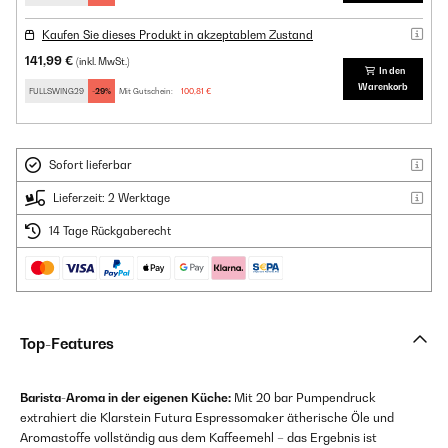
Kaufen Sie dieses Produkt in akzeptablem Zustand
141,99 €
(inkl. MwSt.)
In den
Warenkorb
FULLSWING29
-29%
Mit Gutschein:
100,81 €
Sofort lieferbar
Lieferzeit: 2 Werktage
14 Tage Rückgaberecht
Top-Features
Barista-Aroma in der eigenen Küche:
Mit 20 bar Pumpendruck
extrahiert die Klarstein Futura Espressomaker ätherische Öle und
Aromastoffe vollständig aus dem Kaffeemehl – das Ergebnis ist