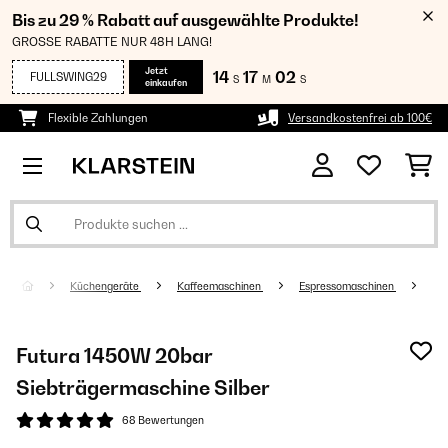
Bis zu 29 % Rabatt auf ausgewählte Produkte!
GROSSE RABATTE NUR 48H LANG!
Jetzt
14
17
01
FULLSWING29
S
M
S
einkaufen
Flexible Zahlungen
Versandkostenfrei ab 100€
Küchengeräte
Kaffeemaschinen
Espressomaschinen
Futura 1450W 20bar
Siebträgermaschine Silber
68 Bewertungen