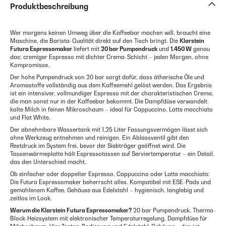
Produktbeschreibung
Wer morgens keinen Umweg über die Kaffeebar machen will, braucht eine
Maschine, die Barista-Qualität direkt auf den Tisch bringt. Die
Klarstein
Futura Espressomaker
liefert mit
20 bar Pumpendruck
und
1.450 W
genau
das: cremiger Espresso mit dichter Crema-Schicht – jeden Morgen, ohne
Kompromisse.
Der hohe Pumpendruck von 20 bar sorgt dafür, dass ätherische Öle und
Aromastoffe vollständig aus dem Kaffeemehl gelöst werden. Das Ergebnis
ist ein intensiver, vollmundiger Espresso mit der charakteristischen Crema,
die man sonst nur in der Kaffeebar bekommt. Die Dampfdüse verwandelt
kalte Milch in feinen Mikroschaum – ideal für Cappuccino, Latte macchiato
und Flat White.
Der abnehmbare Wassertank mit 1,25 Liter Fassungsvermögen lässt sich
ohne Werkzeug entnehmen und reinigen. Ein Ablassventil gibt den
Restdruck im System frei, bevor der Siebträger geöffnet wird. Die
Tassenwärmeplatte hält Espressotassen auf Servier­temperatur – ein Detail,
das den Unterschied macht.
Ob einfacher oder doppelter Espresso, Cappuccino oder Latte macchiato:
Die Futura Espressomaker beherrscht alles. Kompatibel mit ESE-Pads und
gemahlenem Kaffee. Gehäuse aus Edelstahl – hygienisch, langlebig und
zeitlos im Look.
Warum die Klarstein Futura Espressomaker?
20 bar Pumpendruck, Thermo-
Block-Heizsystem mit elektronischer Temperaturregelung, Dampfdüse für