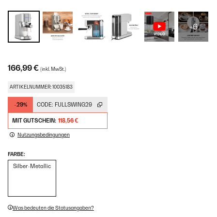
+6
166,99 €
(inkl. MwSt.)
ARTIKELNUMMER: 10035183
-29%
CODE:
FULLSWING29
MIT GUTSCHEIN:
118,56 €
Nutzungsbedingungen
FARBE:
Silber-Metallic
Was bedeuten die Statusangaben?