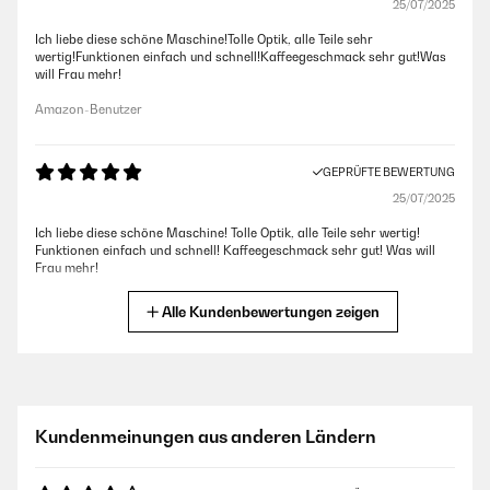
25/07/2025
Ich liebe diese schöne Maschine!Tolle Optik, alle Teile sehr
wertig!Funktionen einfach und schnell!Kaffeegeschmack sehr gut!Was
will Frau mehr!
Amazon-Benutzer
GEPRÜFTE BEWERTUNG
25/07/2025
Ich liebe diese schöne Maschine! Tolle Optik, alle Teile sehr wertig!
Funktionen einfach und schnell! Kaffeegeschmack sehr gut! Was will
Frau mehr!
Amazon-Benutzer
Alle Kundenbewertungen zeigen
GEPRÜFTE BEWERTUNG
27/03/2025
Ich liebe diese Maschine. Sie ist leicht, kompakt, nimmt wenig Platz weg
Kundenmeinungen aus anderen Ländern
und einfach zu bedienen.
Amazon-Benutzer