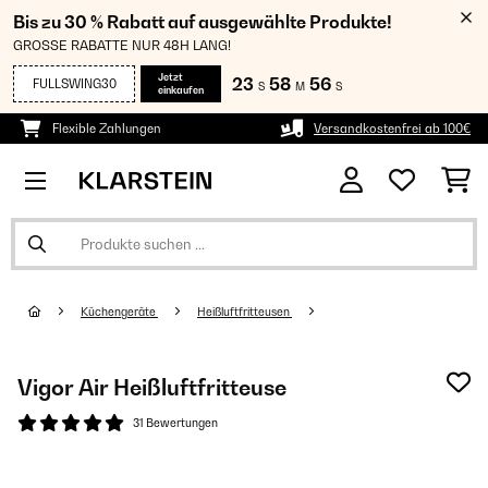
Bis zu 30 % Rabatt auf ausgewählte Produkte!
GROSSE RABATTE NUR 48H LANG!
Jetzt
23
58
55
FULLSWING30
S
M
S
einkaufen
Flexible Zahlungen
Versandkostenfrei ab 100€
Küchengeräte
Heißluftfritteusen
Vigor Air Heißluftfritteuse
31 Bewertungen