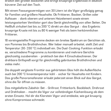
ersetzt den großen Backofen und bringt knusprige Ergebnisse in deutlich
kürzerer Zeit auf den Tisch.
Mit einem Fassungsvermögen von 30 Litern ist die Vigor großzügig genug
für Familien und größere Haushalte. Ob Frittieren, Backen, Grillen oder
Auftauen – dank oberem und unterem Heizelement sowie einem
leistungsstarken Ventilator gart das Gerät gleichmäßig von allen Seiten. Die
Heißluft zirkuliert bei bis zu 200 °C direkt um das Gargut – das Ergebnis:
knusprige Kruste mit bis zu 80 % weniger Fett als beim herkömmlichen
Frittieren.
18 voreingestellte Programme decken ein breites Spektrum an Gerichten ab,
von Pommes bis Brathähnchen. Wer lieber manuell arbeitet, stellt Zeit und
Temperatur (30–230 °C) individuell ein. Die Dual-Cooking-Funktion erlaubt
es, verschiedene Programme zu kombinieren und mehrere Gerichte
gleichzeitig zuzubereiten – praktisch bei den 4 Einschubschienen. Der
drehbare Grillspieß sorgt für gleichmäßig gebräuntes Brathähnchen und
vieles mehr.
Die doppelt verglaste Fronttür aus gehärtetem Glas hält die Außenfläche
auch bei 200 °C Innentemperatur kühl – sicher für Haushalte mit Kindern.
Das große Panoramafenster erlaubt jederzeit einen Blick auf das Gargut,
ohne die Tür öffnen zu müssen.
Das mitgelieferte Zubehör-Set – Grillrost, Frittierkorb, Backblech, Drehrost
und Drehhaken – macht die Vigor zur vollständigen Küchenlösung ab dem
ersten Einsatz. Hol dir die Klarstein Vigor und entdecke, wie gut knusprig
ohne Kompromisse schmeckt.